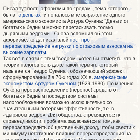
Писал тут пост "афоризмы по средам", тема которого
была
"о деньгах"
и попалось мне выражение одного
американского экономиста Артура Оукена: "Деньги от
богатых к бедным можно перетаскивать только
дырявыми ведрами". Снова вспомнил об этом
афоризме, когда писал злой
пост про
перераспределение нагрузки по страховым взносам на
высокие зарплаты.
Так вот, в связи с этим "ведром" хотел бы отметить, что в
теории налогов есть даже такой термин, который
называется "ведро Оукена", обозначающий эффект,
сформулированный в 70-х годах XX в.
американским
экономистом Артуром Оукеном
(1929-1980). По мнению
Оукена перераспределение (перенос) средств от
богатых к бедным посредством системы
налогообложения возможно исключительно со
значительными потерями эффективности, т.е. в
«дырявом ведре». Для общества, стремящегося к
справедливости, проблема заключается в том, как
перераспределить общественный доход, чтобы свести к
минимуму негативное влияние перераспределения на
экономическую эффективность. С каким размером