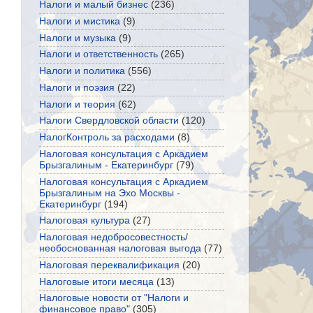
Налоги и малый бизнес
(236)
Налоги и мистика
(9)
Налоги и музыка
(9)
Налоги и ответственность
(265)
Налоги и политика
(556)
Налоги и поэзия
(22)
Налоги и теория
(62)
Налоги Свердловской области
(120)
НалогКонтроль за расходами
(8)
Налоговая консультация с Аркадием
Брызгалиным - Екатеринбург
(79)
Налоговая консультация с Аркадием
Брызгалиным на Эхо Москвы -
Екатеринбург
(194)
Налоговая культура
(27)
Налоговая недобросовестность/
необоснованная налоговая выгода
(77)
Налоговая переквалификация
(20)
Налоговые итоги месяца
(13)
Налоговые новости от "Налоги и
финансовое право"
(305)