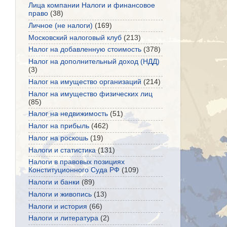
Лица компании Налоги и финансовое
право
(38)
Личное (не налоги)
(169)
Московский налоговый клуб
(213)
Налог на добавленную стоимость
(378)
Налог на дополнительный доход (НДД)
(3)
Налог на имущество организаций
(214)
Налог на имущество физических лиц
(85)
Налог на недвижимость
(51)
Налог на прибыль
(462)
Налог на роскошь
(19)
Налоги и статистика
(131)
Налоги в правовых позициях
Конституционного Суда РФ
(109)
Налоги и банки
(89)
Налоги и живопись
(13)
Налоги и история
(66)
Налоги и литература
(2)