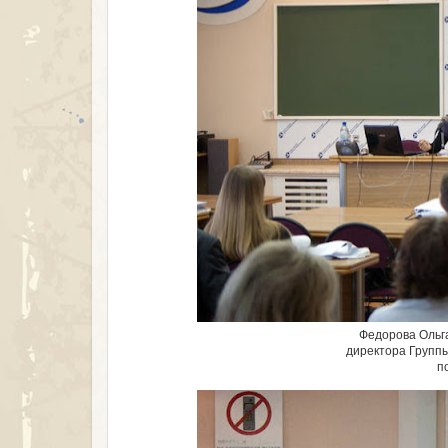
Федорова Ольга
директора Групп
п