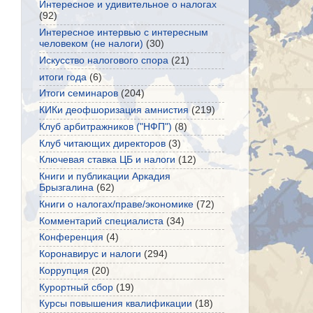
Интересное и удивительное о налогах
(92)
Интересное интервью с интересным
человеком (не налоги)
(30)
Искусство налогового спора
(21)
итоги года
(6)
Итоги семинаров
(204)
КИКи деофшоризация амнистия
(219)
Клуб арбитражников ("НФП")
(8)
Клуб читающих директоров
(3)
Ключевая ставка ЦБ и налоги
(12)
Книги и публикации Аркадия
Брызгалина
(62)
Книги о налогах/праве/экономике
(72)
Комментарий специалиста
(34)
Конференция
(4)
Коронавирус и налоги
(294)
Коррупция
(20)
Курортный сбор
(19)
Курсы повышения квалификации
(18)