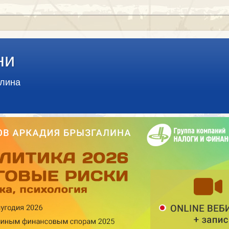
ни
алина