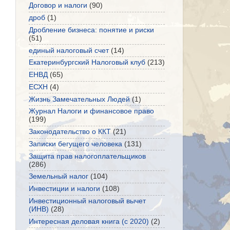
Договор и налоги
(90)
дроб
(1)
Дробление бизнеса: понятие и риски
(51)
единый налоговый счет
(14)
Екатеринбургский Налоговый клуб
(213)
ЕНВД
(65)
ЕСХН
(4)
Жизнь Замечательных Людей
(1)
Журнал Налоги и финансовое право
(199)
Законодательство о ККТ
(21)
Записки бегущего человека
(131)
Защита прав налогоплательщиков
(286)
Земельный налог
(104)
Инвестиции и налоги
(108)
Инвестиционный налоговый вычет
(ИНВ)
(28)
Интересная деловая книга (с 2020)
(2)