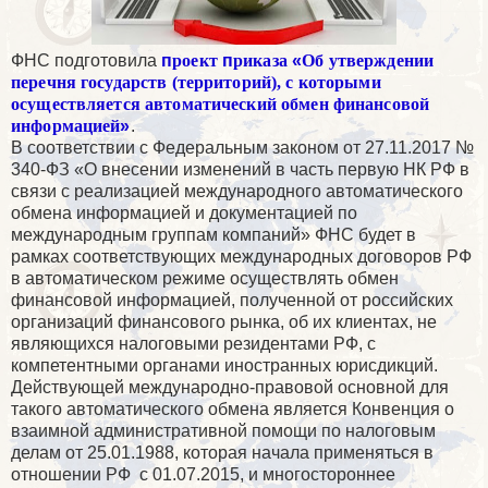
ФНС подготовила
п
роект
п
риказа
«
Об утверждении
перечня государств (территорий), с которыми
осуществляется автоматический обмен финансовой
информацией
»
.
В соответствии с Федеральным законом от 27.11.2017 №
340-ФЗ «О внесении изменений в часть первую НК РФ в
связи с реализацией международного автоматического
обмена информацией и документацией по
международным группам компаний» ФНС будет в
рамках соответствующих международных договоров РФ
в автоматическом режиме осуществлять обмен
финансовой информацией, полученной от российских
организаций финансового рынка, об их клиентах, не
являющихся налоговыми резидентами РФ, с
компетентными органами иностранных юрисдикций.
Действующей международно-правовой основной для
такого автоматического обмена является Конвенция о
взаимной административной помощи по налоговым
делам от 25.01.1988, которая начала применяться в
отношении РФ
с 01.07.2015, и многостороннее