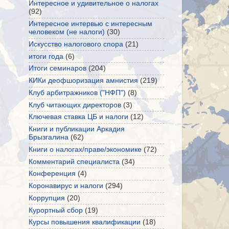
Интересное и удивительное о налогах
(92)
Интересное интервью с интересным
человеком (не налоги)
(30)
Искусство налогового спора
(21)
итоги года
(6)
Итоги семинаров
(204)
КИКи деофшоризация амнистия
(219)
Клуб арбитражников ("НФП")
(8)
Клуб читающих директоров
(3)
Ключевая ставка ЦБ и налоги
(12)
Книги и публикации Аркадия
Брызгалина
(62)
Книги о налогах/праве/экономике
(72)
Комментарий специалиста
(34)
Конференция
(4)
Коронавирус и налоги
(294)
Коррупция
(20)
Курортный сбор
(19)
Курсы повышения квалификации
(18)