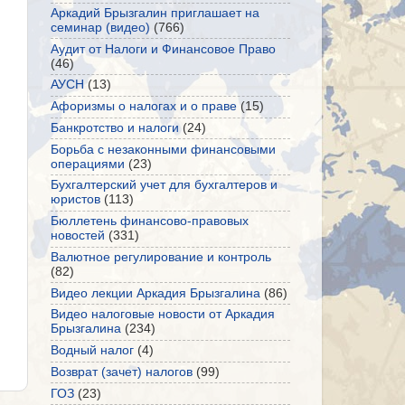
Аркадий Брызгалин приглашает на
семинар (видео)
(766)
Аудит от Налоги и Финансовое Право
(46)
АУСН
(13)
Афоризмы о налогах и о праве
(15)
Банкротство и налоги
(24)
Борьба с незаконными финансовыми
операциями
(23)
Бухгалтерский учет для бухгалтеров и
юристов
(113)
Бюллетень финансово-правовых
новостей
(331)
Валютное регулирование и контроль
(82)
Видео лекции Аркадия Брызгалина
(86)
Видео налоговые новости от Аркадия
Брызгалина
(234)
Водный налог
(4)
Возврат (зачет) налогов
(99)
ГОЗ
(23)