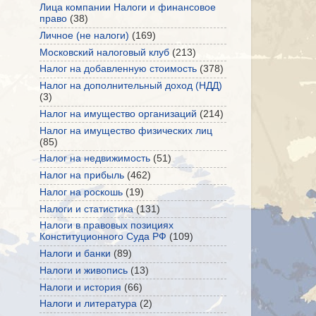
Лица компании Налоги и финансовое
право
(38)
Личное (не налоги)
(169)
Московский налоговый клуб
(213)
Налог на добавленную стоимость
(378)
Налог на дополнительный доход (НДД)
(3)
Налог на имущество организаций
(214)
Налог на имущество физических лиц
(85)
Налог на недвижимость
(51)
Налог на прибыль
(462)
Налог на роскошь
(19)
Налоги и статистика
(131)
Налоги в правовых позициях
Конституционного Суда РФ
(109)
Налоги и банки
(89)
Налоги и живопись
(13)
Налоги и история
(66)
Налоги и литература
(2)