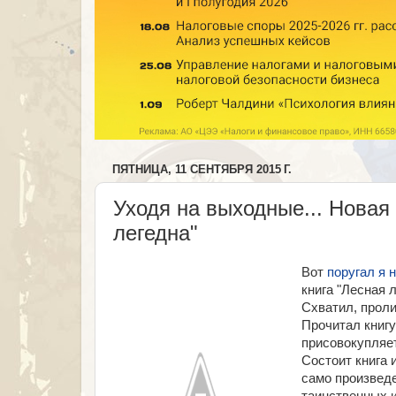
ПЯТНИЦА, 11 СЕНТЯБРЯ 2015 Г.
Уходя на выходные... Новая
легедна"
Вот
поругал я 
книга "Лесная л
Схватил, пролис
Прочитал книгу
присовокупляет
Состоит книга 
само произведе