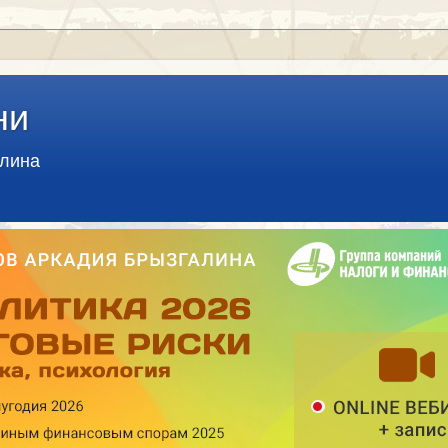
ни
алина