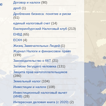
Договор и налоги
(90)
е
дроб
(1)
Дробление бизнеса: понятие и риски
(51)
единый налоговый счет
(14)
Екатеринбургский Налоговый клуб
(213)
ЕНВД
(65)
ЕСХН
(4)
Жизнь Замечательных Людей
(1)
Журнал Налоги и финансовое право
(199)
Законодательство о ККТ
(21)
Записки бегущего человека
(131)
Защита прав налогоплательщиков
(286)
Земельный налог
(104)
Инвестиции и налоги
(108)
Инвестиционный налоговый вычет
(ИНВ)
(28)
Интересная деловая книга (с 2020)
(2)