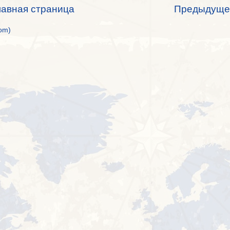
лавная страница
Предыдуще
om)