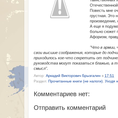
таинственных 
Отечественной
Повесть мне оч
грустная. Это 
произведение, 
А еще я подума
больно сюжет 
Афоризм, правда
"Что в армии,
свои высшие соображения, которые до подчи
приходилось кое-что секретить от подчинен
руководства могут показаться блажью, а то
смысл".
Автор:
Аркадий Викторович Брызгалин
в
17:51
Раздел:
Прочитанные книги (не налоги)
,
Уходя 
Комментариев нет:
Отправить комментарий