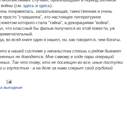
и необъяснимых случаях, произошедших в период Великой
 войны (см.
здесь
и
здесь
).
ень понравилась, захватывающая, таинственная и очень
не просто "страшилка", это настоящее литературное
сюжетом которого стала "тайна", а декорациями "война".
л, что классный бы фильм получился из этой повести, уж
примечательный.
, во всей книге один я нашел, но, как говорится, чем богаты.
 что в нашей системе у начальства сплошь и рядом бывают
ненных не доводятся. Мне самому в ходе пары операций
ных. Так что тому, кто не посвящен во все, иные поступки
 и глупостью - а на деле за ними сокрыт свой глубокий
на выходные