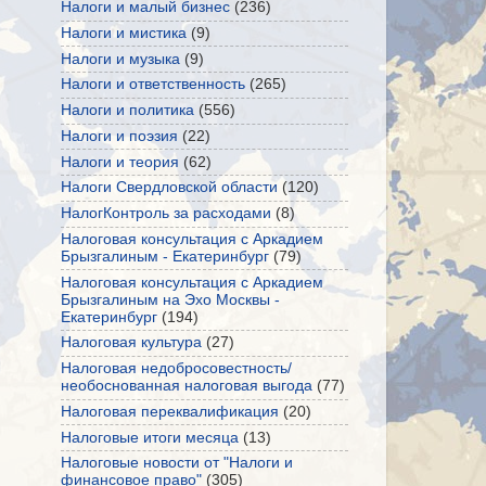
Налоги и малый бизнес
(236)
Налоги и мистика
(9)
Налоги и музыка
(9)
Налоги и ответственность
(265)
Налоги и политика
(556)
Налоги и поэзия
(22)
Налоги и теория
(62)
Налоги Свердловской области
(120)
НалогКонтроль за расходами
(8)
Налоговая консультация с Аркадием
Брызгалиным - Екатеринбург
(79)
Налоговая консультация с Аркадием
Брызгалиным на Эхо Москвы -
Екатеринбург
(194)
Налоговая культура
(27)
Налоговая недобросовестность/
необоснованная налоговая выгода
(77)
Налоговая переквалификация
(20)
Налоговые итоги месяца
(13)
Налоговые новости от "Налоги и
финансовое право"
(305)