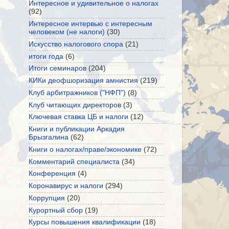
Интересное и удивительное о налогах
(92)
Интересное интервью с интересным
человеком (не налоги)
(30)
Искусство налогового спора
(21)
итоги года
(6)
Итоги семинаров
(204)
КИКи деофшоризация амнистия
(219)
Клуб арбитражников ("НФП")
(8)
Клуб читающих директоров
(3)
Ключевая ставка ЦБ и налоги
(12)
Книги и публикации Аркадия
Брызгалина
(62)
Книги о налогах/праве/экономике
(72)
Комментарий специалиста
(34)
Конференция
(4)
Коронавирус и налоги
(294)
Коррупция
(20)
Курортный сбор
(19)
Курсы повышения квалификации
(18)