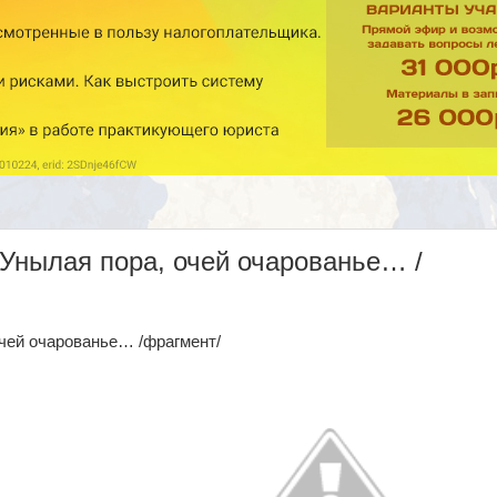
Унылая пора, очей очарованье… /
чей очарованье… /фрагмент/