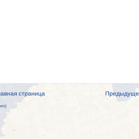
лавная страница
Предыдуще
om)