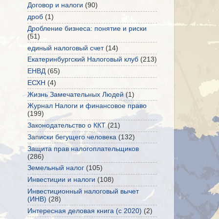
Договор и налоги
(90)
дроб
(1)
Дробление бизнеса: понятие и риски
(51)
единый налоговый счет
(14)
Екатеринбургский Налоговый клуб
(213)
ЕНВД
(65)
ЕСХН
(4)
Жизнь Замечательных Людей
(1)
Журнал Налоги и финансовое право
(199)
Законодательство о ККТ
(21)
Записки бегущего человека
(132)
Защита прав налогоплательщиков
(286)
Земельный налог
(105)
Инвестиции и налоги
(108)
Инвестиционный налоговый вычет
(ИНВ)
(28)
Интересная деловая книга (с 2020)
(2)