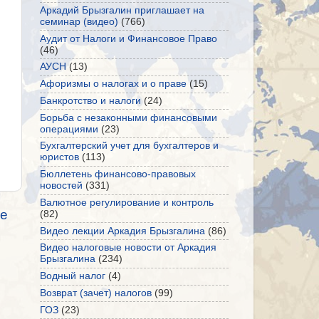
Аркадий Брызгалин приглашает на
семинар (видео)
(766)
Аудит от Налоги и Финансовое Право
(46)
АУСН
(13)
Афоризмы о налогах и о праве
(15)
Банкротство и налоги
(24)
Борьба с незаконными финансовыми
операциями
(23)
Бухгалтерский учет для бухгалтеров и
юристов
(113)
Бюллетень финансово-правовых
новостей
(331)
Валютное регулирование и контроль
е
(82)
Видео лекции Аркадия Брызгалина
(86)
Видео налоговые новости от Аркадия
Брызгалина
(234)
Водный налог
(4)
Возврат (зачет) налогов
(99)
ГОЗ
(23)