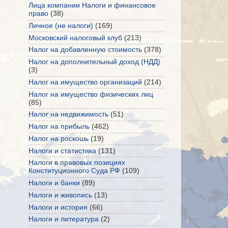
Лица компании Налоги и финансовое
право
(38)
Личное (не налоги)
(169)
Московский налоговый клуб
(213)
Налог на добавленную стоимость
(378)
Налог на дополнительный доход (НДД)
(3)
Налог на имущество организаций
(214)
Налог на имущество физических лиц
(85)
Налог на недвижимость
(51)
Налог на прибыль
(462)
Налог на роскошь
(19)
Налоги и статистика
(131)
Налоги в правовых позициях
Конституционного Суда РФ
(109)
Налоги и банки
(89)
Налоги и живопись
(13)
Налоги и история
(66)
Налоги и литература
(2)