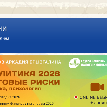
ни
алина