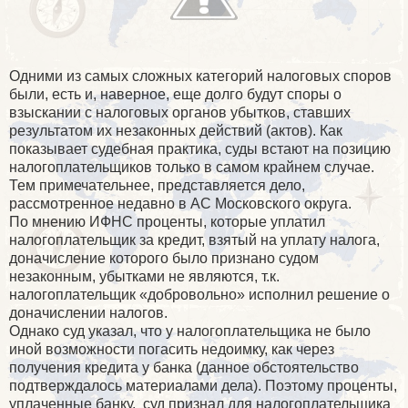
Одними из самых сложных категорий налоговых споров
были, есть и, наверное, еще долго будут споры о
взыскании с налоговых органов убытков, ставших
результатом их незаконных действий (актов). Как
показывает судебная практика, суды встают на позицию
налогоплательщиков только в самом крайнем случае.
Тем примечательнее, представляется дело,
рассмотренное недавно в АС Московского округа.
По мнению ИФНС проценты, которые уплатил
налогоплательщик за кредит, взятый на уплату налога,
доначисление которого было признано судом
незаконным, убытками не являются, т.к.
налогоплательщик «добровольно» исполнил решение о
доначислении налогов.
Однако суд указал, что у налогоплательщика не было
иной возможности погасить недоимку, как через
получения кредита у банка (данное обстоятельство
подтверждалось материалами дела). Поэтому проценты,
уплаченные банку,
суд признал для налогоплательщика