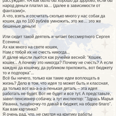
рассуждает: «А как было бы хорошо да здорово, если бы
народ деньги платил за… (далее в зависимости от
фантазии)».
А что, взять и сосчитать сколько много у нас собак да
кошек, да по 100 рублёв умножить, это же… это же
бешеные деньги!
Или сидит такой деятель и читает бессмертного Сергея
Есенина:
Ах как много на свете кошек,
Нам с тобой их не счесть никогда...
И далее мысли льются как ручейки весной: "Кошек,
кошек... А почему это никогда? Почему не счесть? А если
каждую да кошечку, да рубликом приложить, вот бюджету
то и подпорка"...
Всё бы ничего, только как такие идеи воплощать в
жизнь? Дело в том, что идея то может быть и
классная
,
да только вот ма-а-а-а-ленькая деталь – эта идея
работать не будет. Вот не будет и все тут. А представьте,
завел пенсионер собачку, а тут инспектор: "Здрась Марья
Иванна, тыщёночку-то давай в бюджет, на общее благо".
Как вам картинка?
Я очень рад, что, не смотря на критику работы