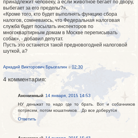
принадлежит человеку, а если животное бегает по двору,
выбегает за его пределы?».
«Кроме того, кто будет выполнять функцию сбора
налогов, сомневаюсь, что Федеральная налоговая
служба будет посылать инспекторов по
многоквартирным домам в Москве переписывать
собак», - добавил депутат.
Пусть это останется такой предновогодней налоговой
шуткой, а?
Аркадий Викторович Брызгалин
в
02:30
4 комментария:
Анонимный
14 января, 2015 14:53
НУ деньжат то надо где то брать. Вот и собачников
потрясем, потом кошатников... До все доберутся
Ответить
Анонимный
14 января, 2015 15:43