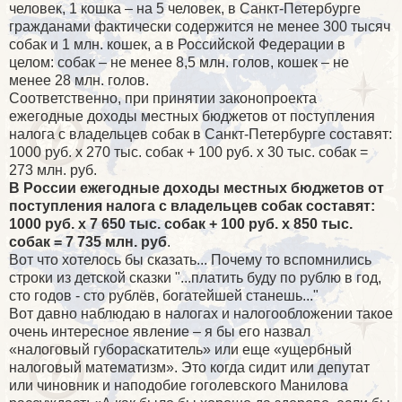
человек, 1 кошка – на 5 человек, в Санкт-Петербурге
гражданами фактически содержится не менее 300 тысяч
собак и 1 млн. кошек, а в Российской Федерации в
целом: собак – не менее 8,5 млн. голов, кошек – не
менее 28 млн. голов.
Соответственно, при принятии законопроекта
ежегодные доходы местных бюджетов от поступления
налога с владельцев собак в Санкт-Петербурге составят:
1000 руб. х 270 тыс. собак + 100 руб. х 30 тыс. собак =
273 млн. руб.
В России ежегодные доходы местных бюджетов от
поступления налога с владельцев собак составят:
1000 руб. х 7 650 тыс. собак + 100 руб. х 850 тыс.
собак = 7 735 млн. руб
.
Вот что хотелось бы сказать... Почему то вспомнились
строки из детской сказки "...платить буду по рублю в год,
сто годов - сто рублёв, богатейшей станешь..."
Вот давно наблюдаю в налогах и налогообложении такое
очень интересное явление – я бы его назвал
«налоговый губораскатитель» или еще «ущербный
налоговый математизм». Это когда сидит или депутат
или чиновник и наподобие гоголевского Манилова