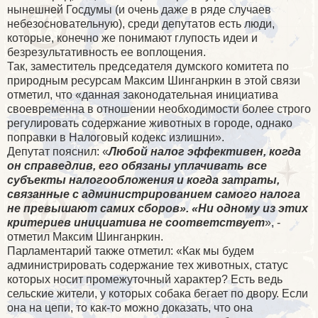
нынешней Госдумы (и очень даже в ряде случаев
небезосновательную), среди депутатов есть люди,
которые, конечно же понимают глупость идеи и
безрезультативность ее воплощения.
Так, заместитель председателя думского комитета по
природным ресурсам Максим Шинганркин в этой связи
отметил, что «данная законодательная инициатива
своевременна в отношении необходимости более строго
регулировать содержание животных в городе, однако
поправки в Налоговый кодекс излишни».
Депутат пояснил: «
Любой налог эффективен, когда
он справедлив, его обязаны уплачивать все
субъекты налогообложения и когда затраты,
связанные с администрированием самого налога
не превышают самих сборов». «Ни одному из этих
критериев инициатива не соответствует
», -
отметил Максим Шинганркин.
Парламентарий также отметил: «Как мы будем
администрировать содержание тех животных, статус
которых носит промежуточный характер? Есть ведь
сельские жители, у которых собака бегает по двору. Если
она на цепи, то как-то можно доказать, что она