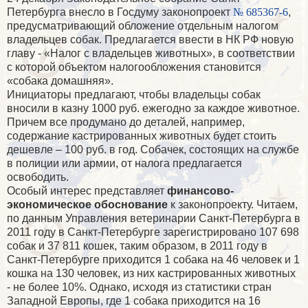
Петербурга внесло в Госдуму законопроект
№ 685367-6
,
предусматривающий обложение отдельным налогом
владельцев собак. Предлагается ввести в НК РФ новую
главу - «Налог с владельцев животных», в соответствии
с которой объектом налогообложения становится
«собака домашняя».
Инициаторы предлагают, чтобы владельцы собак
вносили в казну 1000 руб. ежегодно за каждое животное.
Причем все продумано до деталей, например,
содержание кастрированных животных будет стоить
дешевле – 100 руб. в год. Собачек, состоящих на службе
в полиции или армии, от налога предлагается
освободить.
Особый интерес представляет
финансово-
экономическое обоснование
к законопроекту. Читаем,
по данным Управления ветеринарии Санкт-Петербурга в
2011 году в Санкт-Петербурге зарегистрировано 107 698
собак и 37 811 кошек, таким образом, в 2011 году в
Санкт-Петербурге приходится 1 собака на 46 человек и 1
кошка на 130 человек, из них кастрированных животных
- не более 10%. Однако, исходя из статистики стран
Западной Европы, где 1 собака приходится на 16