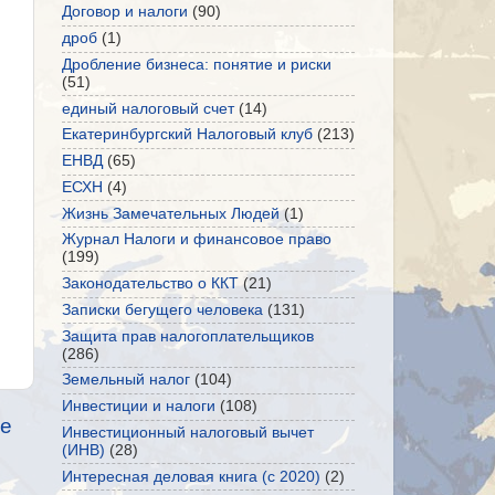
Договор и налоги
(90)
дроб
(1)
Дробление бизнеса: понятие и риски
(51)
единый налоговый счет
(14)
Екатеринбургский Налоговый клуб
(213)
ЕНВД
(65)
ЕСХН
(4)
Жизнь Замечательных Людей
(1)
Журнал Налоги и финансовое право
(199)
Законодательство о ККТ
(21)
Записки бегущего человека
(131)
Защита прав налогоплательщиков
(286)
Земельный налог
(104)
Инвестиции и налоги
(108)
е
Инвестиционный налоговый вычет
(ИНВ)
(28)
Интересная деловая книга (с 2020)
(2)