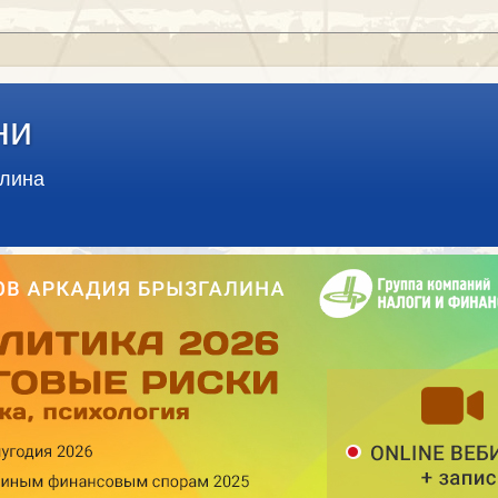
ни
алина