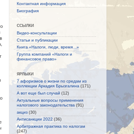
Контактная информация
Биография
ССЫЛКИ
то
и
Видео-консультации
в
Статьи и публикации
,
Книга «Налоги, люди, время...»
Группа компаний «Налоги и
т
финансовое право»
ЯРЛЫКИ
ы
7 афоризмов о жизни по средам из
коллекции Аркадия Брызгалина
(171)
А вот еще был случай
(12)
но
Актуальные вопросы применения
налогового законодательства
(91)
акциз
(30)
Антисанкции 2022
(36)
е
Арбитражная практика по налогам
ы
(247)