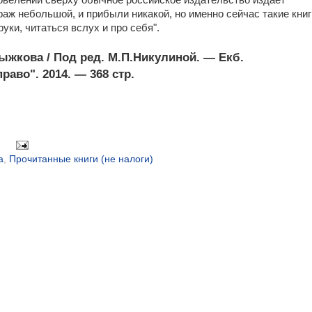
 повелений сверху обычное российское издательство издает
раж небольшой, и прибыли никакой, но именно сейчас такие книг
уки, читаться вслух и про себя".
ыжкова / Под ред. М.П.Никулиной. — Екб.
раво". 2014. — 368 стр.
а
,
Прочитанные книги (не налоги)