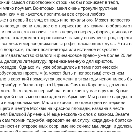
онкий смысл стихотворных строк как бы проникает в тебя,
и мягко поучает. Во-вторых, меня очень тронули грустные
ыми, как мне кажется, пропитаны все строки любого
аже на первый взгляд отнюдь и не печального. Может непростая
о народа пропитала все его творчество, и я каким-то образом э
и понятно, что поэзия – это в первую очередь форма, а иногда 
здесь, в каждом четверостишии я слышу созвучие строк, перели
 всплеск и мерное движение строфы, ласкающих слух… Что это
 я вопросом, талант поэта-автора или истинное искусство
е Издательство «Налоги и финансовое право» уже более 20 ле
ом, деловую литературу, предназначенную для юристов,
оговедов. Однако мы уже обращались к теме поэтической
обусловлен простым (а может быть и непростым) стечением
шло в короткий промежуток времени: в этом году исполнилось б
теринбурге была открыта Церковь Святого Карапета, да много
улось, был сделан первый шаг и вот книга у вас в руках. Кроме
х друзей очень много выходцев из Армении. Мы разные народы, 
, и в миропонимании. Мало кто знает, но даже одна из церквей
щего в центре Москвы на Красной площади, названа в честь
теля Великой Армении. И еще несколько слов о важном. Знаете,
да сам термин «дружба народов» не на слуху, когда даже братски
нности и откровенных ссор, именно сейчас мы, люди, и должн