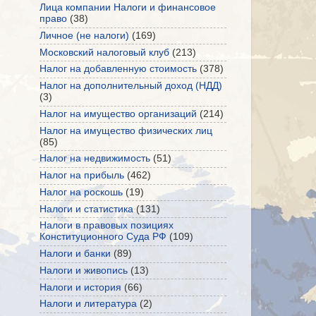
Лица компании Налоги и финансовое
право
(38)
Личное (не налоги)
(169)
Московский налоговый клуб
(213)
Налог на добавленную стоимость
(378)
Налог на дополнительный доход (НДД)
(3)
Налог на имущество организаций
(214)
Налог на имущество физических лиц
(85)
Налог на недвижимость
(51)
Налог на прибыль
(462)
Налог на роскошь
(19)
Налоги и статистика
(131)
Налоги в правовых позициях
Конституционного Суда РФ
(109)
Налоги и банки
(89)
Налоги и живопись
(13)
Налоги и история
(66)
Налоги и литература
(2)