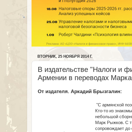
ВТОРНИК, 25 НОЯБРЯ 2014 Г.
В издательстве "Налоги и ф
Армении в переводах Марка
От издателя. Аркадий Брызгалин:
"С армянской поэ
Кто-то из знаком
небольшой сборни
Марк Рыжков. С те
сопровождает до с