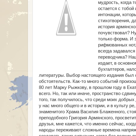
мудрость, когда т
остается с тобой 
интонации, котор
стихотворения, д
история армянског
почувствовал? Ну 
только форма. И 
рифмованных нот,
всегда задавался
переводчика? Наш
издает, в основн
бухгалтеров, нал
литературы. Выбор настоящего издания был 
обстоятельств. Как-то много событий произо
80 лет Марку Рыжкову, в прошлом году в Ека
всего. Но, так или иначе, пространство сдвин
того, так получилось, что среди моих добры
у нас много общего и в истории, и в культу ре
знаменитого Храма Василия Блаженного, стоя
преподобного Григория Армянского, просвети
друзья, мне кажется, что именно сейчас, ког
народы переживают сложные времена напряже