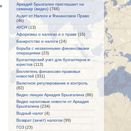
Аркадий Брызгалин приглашает на
и
семинар (видео)
(766)
Аудит от Налоги и Финансовое Право
(46)
АУСН
(13)
Афоризмы о налогах и о праве
(15)
Банкротство и налоги
(24)
Борьба с незаконными финансовыми
операциями
(23)
Бухгалтерский учет для бухгалтеров и
юристов
(113)
Бюллетень финансово-правовых
новостей
(331)
Валютное регулирование и контроль
(82)
Видео лекции Аркадия Брызгалина
(86)
Видео налоговые новости от Аркадия
Брызгалина
(234)
Водный налог
(4)
Возврат (зачет) налогов
(99)
ГОЗ
(23)