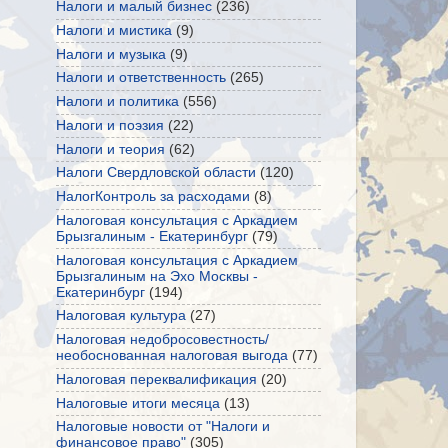
Налоги и малый бизнес
(236)
Налоги и мистика
(9)
Налоги и музыка
(9)
Налоги и ответственность
(265)
Налоги и политика
(556)
Налоги и поэзия
(22)
Налоги и теория
(62)
Налоги Свердловской области
(120)
НалогКонтроль за расходами
(8)
Налоговая консультация с Аркадием
Брызгалиным - Екатеринбург
(79)
Налоговая консультация с Аркадием
Брызгалиным на Эхо Москвы -
Екатеринбург
(194)
Налоговая культура
(27)
Налоговая недобросовестность/
необоснованная налоговая выгода
(77)
Налоговая переквалификация
(20)
Налоговые итоги месяца
(13)
Налоговые новости от "Налоги и
финансовое право"
(305)