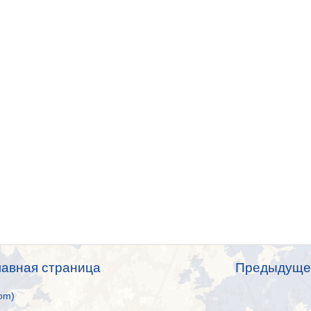
лавная страница
Предыдуще
om)