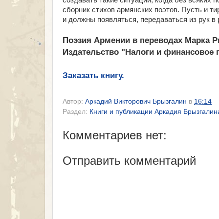
создавать такие ситуации, когда без всяких
сборник стихов армянских поэтов. Пусть и ти
и должны появляться, передаваться из рук в р
Поэзия Армении в переводах Марка Р
Издательство "Налоги и финансовое п
Заказать книгу.
Автор:
Аркадий Викторович Брызгалин
в
16:14
Раздел:
Книги и публикации Аркадия Брызгалин
Комментариев нет:
Отправить комментарий