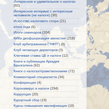
Интересное и удивительное о налогах
(92)
Интересное интервью с интересным
человеком (не налоги)
(30)
Искусство налогового спора
(21)
итоги года
(6)
Итоги семинаров
(204)
КИКи деофшоризация амнистия
(219)
Клуб арбитражников ("НФП")
(8)
Клуб читающих директоров
(3)
Ключевая ставка ЦБ и налоги
(12)
Книги и публикации Аркадия
Брызгалина
(62)
Книги о налогах/праве/экономике
(72)
Комментарий специалиста
(34)
Конференция
(4)
Коронавирус и налоги
(294)
Коррупция
(20)
Курортный сбор
(19)
Курсы повышения квалификации
(18)