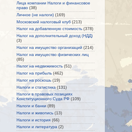
Лица компании Налоги и финансовое
право
(38)
Личное (не налоги)
(169)
Московский налоговый клуб
(213)
Налог на добавленную стоимость
(378)
Налог на дополнительный доход (НДД)
(3)
Налог на имущество организаций
(214)
Налог на имущество физических лиц
(85)
Налог на недвижимость
(51)
Налог на прибыль
(462)
Налог на роскошь
(19)
Налоги и статистика
(131)
Налоги в правовых позициях
Конституционного Суда РФ
(109)
Налоги и банки
(89)
Налоги и живопись
(13)
Налоги и история
(66)
Налоги и литература
(2)