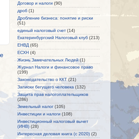
Договор и налоги
(90)
дроб
(1)
Дробление бизнеса: понятие и риски
(51)
единый налоговый счет
(14)
Екатеринбургский Налоговый клуб
(213)
ЕНВД
(65)
ЕСХН
(4)
е
Жизнь Замечательных Людей
(1)
Журнал Налоги и финансовое право
(199)
Законодательство о ККТ
(21)
Записки бегущего человека
(132)
Защита прав налогоплательщиков
(286)
Земельный налог
(105)
Инвестиции и налоги
(108)
Инвестиционный налоговый вычет
(ИНВ)
(28)
Интересная деловая книга (с 2020)
(2)