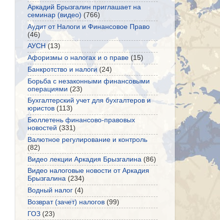
Аркадий Брызгалин приглашает на
семинар (видео)
(766)
Аудит от Налоги и Финансовое Право
(46)
АУСН
(13)
Афоризмы о налогах и о праве
(15)
Банкротство и налоги
(24)
Борьба с незаконными финансовыми
операциями
(23)
Бухгалтерский учет для бухгалтеров и
юристов
(113)
Бюллетень финансово-правовых
новостей
(331)
Валютное регулирование и контроль
(82)
Видео лекции Аркадия Брызгалина
(86)
Видео налоговые новости от Аркадия
Брызгалина
(234)
Водный налог
(4)
Возврат (зачет) налогов
(99)
ГОЗ
(23)