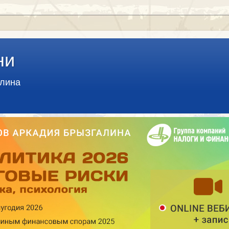
ни
алина