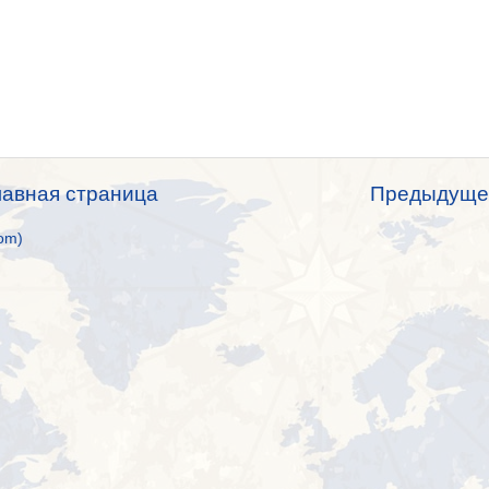
лавная страница
Предыдуще
om)