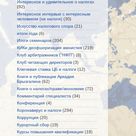
Интересное и удивительное о налогах
(92)
Интересное интервью с интересным
человеком (не налоги)
(30)
Искусство налогового спора
(21)
итоги года
(6)
Итоги семинаров
(204)
КИКи деофшоризация амнистия
(219)
Клуб арбитражников ("НФП")
(8)
Клуб читающих директоров
(3)
Ключевая ставка ЦБ и налоги
(12)
Книги и публикации Аркадия
Брызгалина
(62)
Книги о налогах/праве/экономике
(72)
Комментарий специалиста
(34)
Конференция
(4)
Коронавирус и налоги
(294)
Коррупция
(20)
Курортный сбор
(19)
Курсы повышения квалификации
(18)