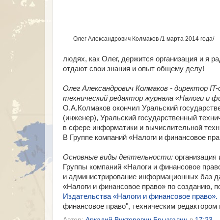
Олег Александрович Колмаков /1 марта 2014 года/
людях, как Олег, держится организация и я р
отдают свои знания и опыт общему делу!
Олег Александрович Колмаков - директор
IT
технический редактор журнала «Налоги и фи
О.А.Колмаков окончил Уральский государстве
(инженер), Уральский государственный техни
в сфере информатики и вычислительной техн
В Группе компаний «Налоги и финансовое прав
Основные виды деятельности:
организация 
Группы компаний «Налоги и финансовое право
и администрирование информационных баз да
«Налоги и финансовое право» по созданию, по
Издательства «Налоги и финансовое право».
финансовое право", техническим редактором 
Автор:
Аркадий Викторович Брызгалин
в
17:23