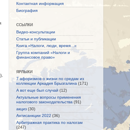
Контактная информация
Биография
и
ССЫЛКИ
Видео-консультации
Статьи и публикации
Книга «Налоги, люди, время...»
Группа компаний «Налоги и
финансовое право»
ЯРЛЫКИ
).
7 афоризмов о жизни по средам из
коллекции Аркадия Брызгалина
(171)
А вот еще был случай
(12)
Актуальные вопросы применения
налогового законодательства
(91)
акциз
(30)
в
Антисанкции 2022
(36)
Арбитражная практика по налогам
(247)