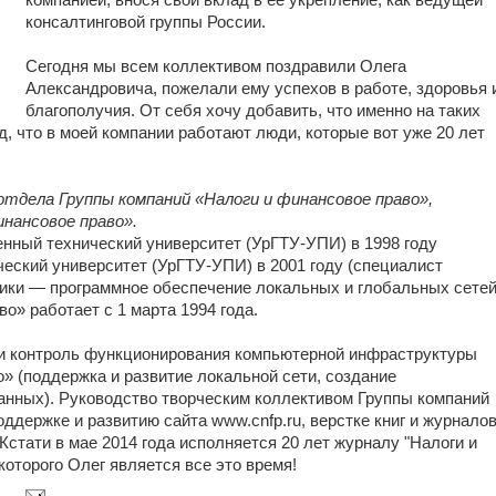
компанией, внося свой вклад в ее укрепление, как ведущей
консалтинговой группы России.
Сегодня мы всем коллективом поздравили Олега
Александровича, пожелали ему успехов в работе, здоровья 
благополучия. От себя хочу добавить, что именно на таких
ад, что в моей компании работают люди, которые вот уже 20 лет
-отдела
Группы компаний «Налоги и финансовое право»,
нансовое право».
нный технический университет (
УрГТУ-УПИ
) в 1998 году
ческий университет (
УрГТУ-УПИ
) в 2001 году (специалист
ики — программное обеспечение локальных и глобальных сетей
о» работает с 1 марта 1994 года.
и контроль функционирования компьютерной инфраструктуры
» (поддержка и развитие локальной сети, создание
нных). Руководство творческим коллективом Группы компаний
ддержке и развитию сайта www.cnfp.ru, верстке книг и журнало
Кстати в мае 2014 года исполняется 20 лет журналу "Налоги и
которого Олег является все это время!