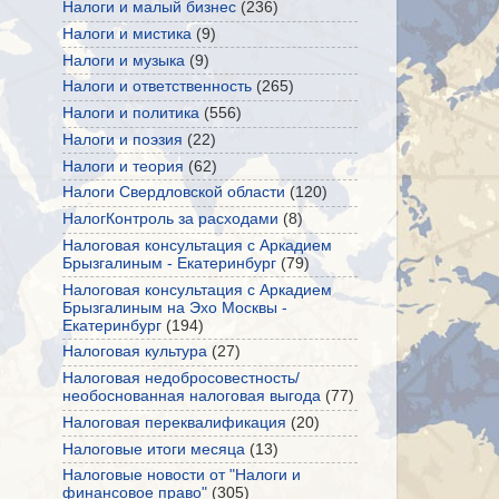
Налоги и малый бизнес
(236)
Налоги и мистика
(9)
Налоги и музыка
(9)
Налоги и ответственность
(265)
Налоги и политика
(556)
Налоги и поэзия
(22)
Налоги и теория
(62)
Налоги Свердловской области
(120)
НалогКонтроль за расходами
(8)
Налоговая консультация с Аркадием
Брызгалиным - Екатеринбург
(79)
Налоговая консультация с Аркадием
Брызгалиным на Эхо Москвы -
Екатеринбург
(194)
Налоговая культура
(27)
Налоговая недобросовестность/
необоснованная налоговая выгода
(77)
Налоговая переквалификация
(20)
Налоговые итоги месяца
(13)
Налоговые новости от "Налоги и
финансовое право"
(305)