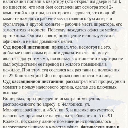
налоговики попали в квартиру (кто открыл им дверь и т.п.),
но известно, что ими был составлен акт осмотра этой 2-
комнатной квартиры, из которого следовало, что в одной
комнате находятся рабочие места главного бухгалтера и
бухгалтера, в другой комнате – рабочие места директора, его
заместителя и юриста. Повсюду находится офисная мебель,
оргтехника. Одним словом, помещение используется для
офисных, а не для домашних целей.
Суд первой инстанции
, признал, что, несмотря на это,
добытые налоговым органом доказательства не могут
являться допустимыми, поскольку в отношении квартиры не
был осуществлен ее перевод из жилого помещения в
нежилое. При этом суд сослался как раз таки на положения
ст. 25 Конституции РФ о неприкосновенности жилища.
Суд кассационной инстанции
, рассмотрел этот процедурный
момент в пользу налогового органа, сделав два ключевых
вывода:
Во-первых, при проведении осмотра помещения,
расположенного по адресу: г. Челябинск, ул.
Молодогвардейцев, д. 45/А, кв. 5, и выемке документов,
налоговым органом не нарушены требования п. 5 ст. 91
Кодекса, поскольку данное помещение использовалось
налогоплательщиком в качестве офиса,
физические лица в