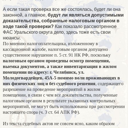
А если такая проверка все же состоялась, будет ли она
законной, а главное,
будут ли являться допустимыми
доказательства, собранные налоговым органом в
ходе такой проверки?
Как показало рассмотренное
ФАС Уральского округа дело, здесь тоже есть свои
нюансы.
По мнению налогоплательщика, изложенному в
кассационной жалобе, налоговым органом допущено
существенное нарушение п. 5 ст. 91 НК РФ, поскольку
налоговым органом проведены осмотр помещения,
выемка документов, а также инвентаризация в жилом
помещении по адресу: г. Челябинск, ул.
Молодогвардейцев, 45А-5 помимо воли проживающих в
них физических лиц и без судебного решения
, содержащего
разрешение на проведение мероприятий в жилом
помещении, в связи с чем все доказательства, полученные
налоговым органом в результате указанных контрольных
мероприятий, не могут быть использованы при рассмотрении
настоящего спора (ч. 3 ст. 64 АПК РФ).
Из текста судебных актов не совсем ясно, каким образом