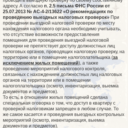
проводить выездную проверку по своему собственному
адресу. А согласно
п. 2.5 письма ФНС России от
25.07.2013 № АС-4-2/13622 «О рекомендациях по
проведению выездных налоговых проверок»
При
проведении выездной налоговой проверки по месту
нахождения налогового органа необходимо учитывать,
что отсутствие возможности предоставления
помещения для проведения выездной налоговой
проверки не препятствует доступу должностных лиц
налоговых органов, проводящих налоговую проверку, на
территорию или в помещение налогоплательщика (
за
исключением жилых помещений
), а также
проведению мероприятий налогового контроля,
связанных с нахождением должностных лиц налоговых
органов на территории или в помещении
налогоплательщика (осмотр, инвентаризация, выемка
документов и предметов).
То есть, в отношении жилых помещений сделана
специальная оговорка о том, что доступ в квартиру с
проверкой налоговикам запрещен в любом случае. То
же самое касается и проведения выездных контрольных
мероприятий (осмотр, инвентаризация, выемка
документов и предметов).