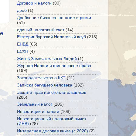
Договор и налоги
(90)
дроб
(1)
Дробление бизнеса: понятие и риски
(51)
единый налоговый счет
(14)
е
Екатеринбургский Налоговый клуб
(213)
ЕНВД
(65)
ЕСХН
(4)
Жизнь Замечательных Людей
(1)
Журнал Налоги и финансовое право
(199)
Законодательство о ККТ
(21)
Записки бегущего человека
(132)
Защита прав налогоплательщиков
(286)
Земельный налог
(105)
Инвестиции и налоги
(108)
Инвестиционный налоговый вычет
(ИНВ)
(28)
Интересная деловая книга (с 2020)
(2)