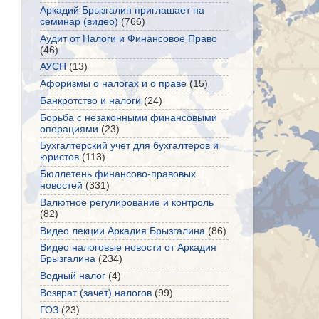
Аркадий Брызгалин приглашает на
семинар (видео)
(766)
Аудит от Налоги и Финансовое Право
(46)
АУСН
(13)
Афоризмы о налогах и о праве
(15)
Банкротство и налоги
(24)
Борьба с незаконными финансовыми
операциями
(23)
Бухгалтерский учет для бухгалтеров и
юристов
(113)
Бюллетень финансово-правовых
новостей
(331)
Валютное регулирование и контроль
(82)
Видео лекции Аркадия Брызгалина
(86)
Видео налоговые новости от Аркадия
Брызгалина
(234)
Водный налог
(4)
Возврат (зачет) налогов
(99)
ГОЗ
(23)