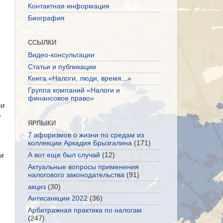
Контактная информация
Биография
ССЫЛКИ
Видео-консультации
Статьи и публикации
Книга «Налоги, люди, время...»
Группа компаний «Налоги и
финансовое право»
ни
о
ЯРЛЫКИ
7 афоризмов о жизни по средам из
коллекции Аркадия Брызгалина
(171)
м
А вот еще был случай
(12)
Актуальные вопросы применения
налогового законодательства
(91)
акциз
(30)
Антисанкции 2022
(36)
Арбитражная практика по налогам
(247)