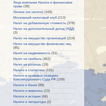
Лица компании Налоги и финансовое
право
(38)
Личное (не налоги)
(169)
Московский налоговый клуб
(213)
Налог на добавленную стоимость
(378)
Налог на дополнительный доход (НДД)
(3)
Налог на имущество организаций
(214)
Налог на имущество физических лиц
(85)
Налог на недвижимость
(51)
Налог на прибыль
(462)
Налог на роскошь
(19)
Налоги и статистика
(131)
Налоги в правовых позициях
Конституционного Суда РФ
(109)
Налоги и банки
(89)
Налоги и живопись
(13)
Налоги и история
(66)
Налоги и литература
(2)