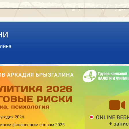
ни
алина