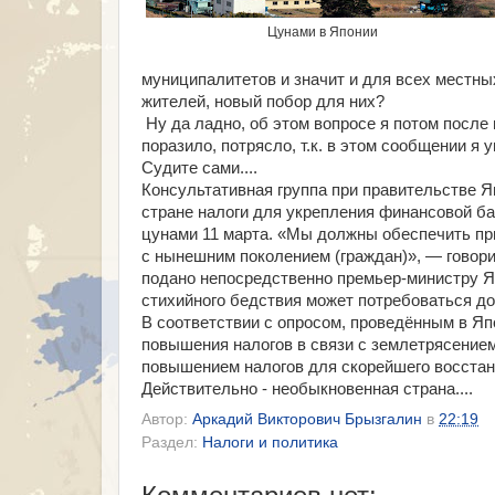
Цунами в Японии
муниципалитетов и значит и для всех местны
жителей, новый побор для них?
Ну да ладно, об этом вопросе я потом после
поразило, потрясло, т.к. в этом сообщении я
Судите сами....
Консультативная группа при правительстве 
стране налоги для укрепления финансовой б
цунами 11 марта.
«
Мы должны обеспечить при
с нынешним поколением
(
граждан)», — говор
подано непосредственно премьер-министру Я
стихийного бедствия может потребоваться до
В соответствии с опросом, проведённым в Яп
повышения налогов в связи с землетрясение
повышением налогов для скорейшего восстан
Действительно - необыкновенная страна....
Автор:
Аркадий Викторович Брызгалин
в
22:19
Раздел:
Налоги и политика