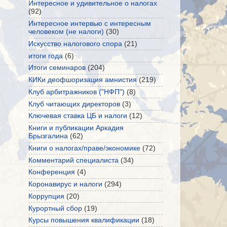
Интересное и удивительное о налогах
(92)
Интересное интервью с интересным
человеком (не налоги)
(30)
Искусство налогового спора
(21)
итоги года
(6)
Итоги семинаров
(204)
КИКи деофшоризация амнистия
(219)
Клуб арбитражников ("НФП")
(8)
Клуб читающих директоров
(3)
Ключевая ставка ЦБ и налоги
(12)
Книги и публикации Аркадия
Брызгалина
(62)
Книги о налогах/праве/экономике
(72)
Комментарий специалиста
(34)
Конференция
(4)
Коронавирус и налоги
(294)
Коррупция
(20)
Курортный сбор
(19)
Курсы повышения квалификации
(18)