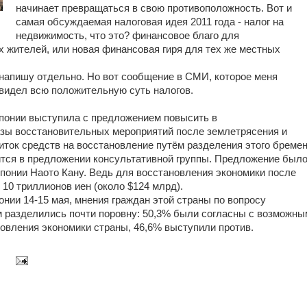
начинает превращаться в свою противоположность. Вот и
самая обсуждаемая налоговая идея 2011 года - налог на
недвижимость, что это? финансовое благо для
х жителей, или новая финансовая гиря для тех же местных
 напишу отдельно. Но вот сообщение в СМИ, которое меня
 увидел всю положительную суть налогов.
Японии выступила с предложением повысить в
азы восстановительных мероприятий после землетрясения и
ток средств на восстановление путём разделения этого бреме
ится в предложении консультативной группы. Предложение был
понии Наото Кану. Ведь для восстановления экономики после
 10 триллионов иен
(
около $124 млрд).
онии 14-15 мая, мнения граждан этой страны по вопросу
м разделились почти поровну: 50,3% были согласны с возможны
овления экономики страны, 46,6% выступили против.