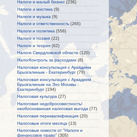
Налоги и малый бизнес
(236)
Налоги и мистика
(9)
Налоги и музыка
(9)
Налоги и ответственность
(265)
Налоги и политика
(556)
Налоги и поэзия
(22)
Налоги и теория
(62)
Налоги Свердловской области
(120)
НалогКонтроль за расходами
(8)
Налоговая консультация с Аркадием
Брызгалиным - Екатеринбург
(79)
Налоговая консультация с Аркадием
Брызгалиным на Эхо Москвы -
Екатеринбург
(194)
Налоговая культура
(27)
Налоговая недобросовестность/
необоснованная налоговая выгода
(77)
Налоговая переквалификация
(20)
Налоговые итоги месяца
(13)
Налоговые новости от "Налоги и
финансовое право"
(305)