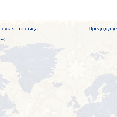
лавная страница
Предыдуще
om)