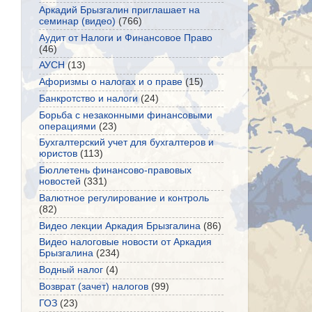
Аркадий Брызгалин приглашает на
семинар (видео)
(766)
Аудит от Налоги и Финансовое Право
(46)
АУСН
(13)
Афоризмы о налогах и о праве
(15)
Банкротство и налоги
(24)
Борьба с незаконными финансовыми
операциями
(23)
Бухгалтерский учет для бухгалтеров и
юристов
(113)
Бюллетень финансово-правовых
новостей
(331)
Валютное регулирование и контроль
(82)
Видео лекции Аркадия Брызгалина
(86)
Видео налоговые новости от Аркадия
Брызгалина
(234)
Водный налог
(4)
Возврат (зачет) налогов
(99)
ГОЗ
(23)