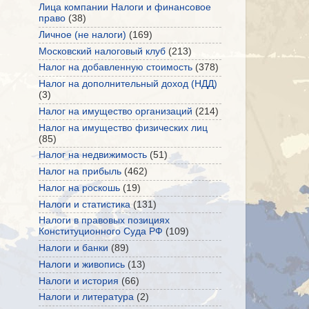
Лица компании Налоги и финансовое
право
(38)
Личное (не налоги)
(169)
Московский налоговый клуб
(213)
Налог на добавленную стоимость
(378)
Налог на дополнительный доход (НДД)
(3)
Налог на имущество организаций
(214)
Налог на имущество физических лиц
(85)
Налог на недвижимость
(51)
Налог на прибыль
(462)
Налог на роскошь
(19)
Налоги и статистика
(131)
Налоги в правовых позициях
Конституционного Суда РФ
(109)
Налоги и банки
(89)
Налоги и живопись
(13)
Налоги и история
(66)
Налоги и литература
(2)