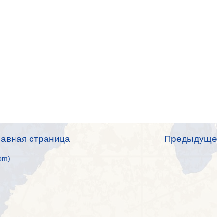
лавная страница
Предыдуще
om)