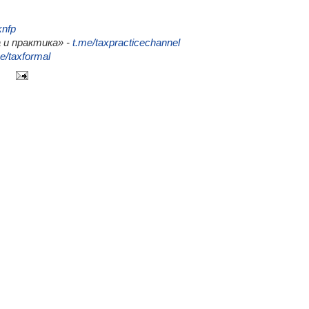
knfp
 и практика» -
t.me/taxpracticechannel
e/taxformal