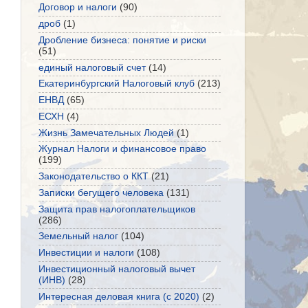
Договор и налоги
(90)
дроб
(1)
Дробление бизнеса: понятие и риски
(51)
единый налоговый счет
(14)
Екатеринбургский Налоговый клуб
(213)
ЕНВД
(65)
ЕСХН
(4)
Жизнь Замечательных Людей
(1)
Журнал Налоги и финансовое право
(199)
Законодательство о ККТ
(21)
Записки бегущего человека
(131)
Защита прав налогоплательщиков
(286)
Земельный налог
(104)
Инвестиции и налоги
(108)
Инвестиционный налоговый вычет
(ИНВ)
(28)
Интересная деловая книга (с 2020)
(2)