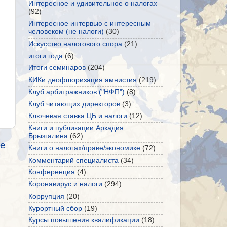
Интересное и удивительное о налогах
(92)
Интересное интервью с интересным
человеком (не налоги)
(30)
Искусство налогового спора
(21)
итоги года
(6)
Итоги семинаров
(204)
КИКи деофшоризация амнистия
(219)
Клуб арбитражников ("НФП")
(8)
Клуб читающих директоров
(3)
Ключевая ставка ЦБ и налоги
(12)
Книги и публикации Аркадия
Брызгалина
(62)
е
Книги о налогах/праве/экономике
(72)
Комментарий специалиста
(34)
Конференция
(4)
Коронавирус и налоги
(294)
Коррупция
(20)
Курортный сбор
(19)
Курсы повышения квалификации
(18)