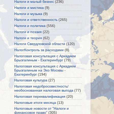
Налоги и малый бизнес
(236)
Налоги и мистика
(9)
Налоги и музыка
(9)
Налоги и ответственность
(265)
Налоги и политика
(556)
Налоги и поэзия
(22)
Налоги и теория
(62)
Налоги Свердловской области
(120)
НалогКонтроль за расходами
(8)
Налоговая консультация с Аркадием
Брызгалиным - Екатеринбург
(79)
Налоговая консультация с Аркадием
Брызгалиным на Эхо Москвы -
Екатеринбург
(194)
Налоговая культура
(27)
Налоговая недобросовестность/
необоснованная налоговая выгода
(77)
Налоговая переквалификация
(20)
Налоговые итоги месяца
(13)
Налоговые новости от "Налоги и
финансовое право"
(305)