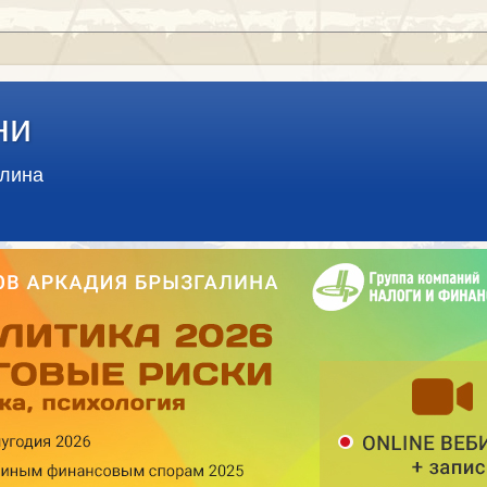
ни
алина