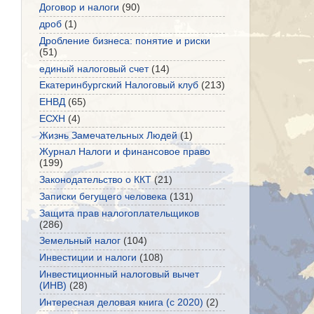
Договор и налоги
(90)
дроб
(1)
Дробление бизнеса: понятие и риски
(51)
единый налоговый счет
(14)
Екатеринбургский Налоговый клуб
(213)
ЕНВД
(65)
ЕСХН
(4)
Жизнь Замечательных Людей
(1)
Журнал Налоги и финансовое право
(199)
Законодательство о ККТ
(21)
Записки бегущего человека
(131)
Защита прав налогоплательщиков
(286)
Земельный налог
(104)
Инвестиции и налоги
(108)
Инвестиционный налоговый вычет
(ИНВ)
(28)
Интересная деловая книга (с 2020)
(2)