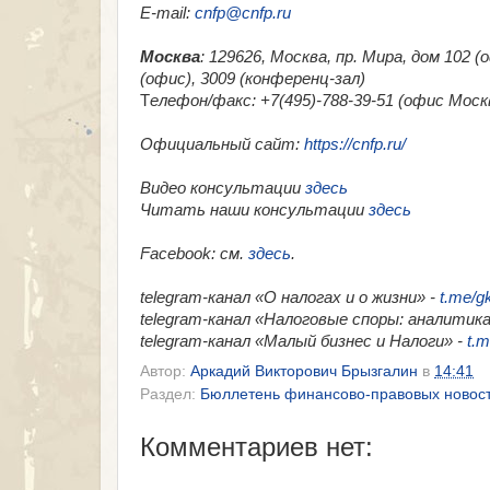
E-mail:
cnfp@cnfp.ru
Москва
: 129626, Москва, пр. Мира, дом 102 
(офис), 3009 (конференц-зал)
Т
елефон/факс: +7(495)-788-39-51 (офис Москв
Официальный сайт:
https://cnfp.ru/
Видео консультации
здесь
Читать наши консультации
здесь
Facebook
: см.
здесь
.
telegram-канал «О налогах и о жизни» -
t.me/g
telegram-канал «Налоговые споры: аналитика
telegram-канал «Малый бизнес и Налоги» -
t.m
Автор:
Аркадий Викторович Брызгалин
в
14:41
Раздел:
Бюллетень финансово-правовых новос
Комментариев нет: