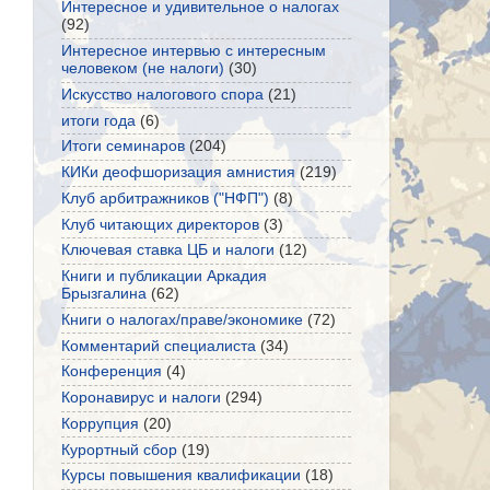
Интересное и удивительное о налогах
(92)
Интересное интервью с интересным
человеком (не налоги)
(30)
Искусство налогового спора
(21)
итоги года
(6)
Итоги семинаров
(204)
КИКи деофшоризация амнистия
(219)
Клуб арбитражников ("НФП")
(8)
Клуб читающих директоров
(3)
Ключевая ставка ЦБ и налоги
(12)
Книги и публикации Аркадия
Брызгалина
(62)
Книги о налогах/праве/экономике
(72)
Комментарий специалиста
(34)
Конференция
(4)
Коронавирус и налоги
(294)
Коррупция
(20)
Курортный сбор
(19)
Курсы повышения квалификации
(18)