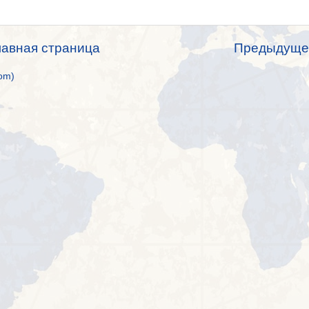
лавная страница
Предыдуще
om)