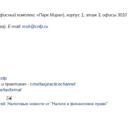
(офисный комплекс «Парк Мира»), корпус 1, этаж 3, офисы 3010
а). E-mail:
msk@cnfp.ru
knfp
 и практика» -
t.me/taxpracticechannel
e/taxformal
тей
,
Налоговые новости от "Налоги и финансовое право"