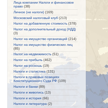
Лица компании Налоги и финансовое
право
(38)
Личное (не налоги)
(169)
Московский налоговый клуб
(213)
Налог на добавленную стоимость
(378)
Налог на дополнительный доход (НДД)
(3)
Налог на имущество организаций
(214)
Налог на имущество физических лиц
(85)
Налог на недвижимость
(51)
Налог на прибыль
(462)
Налог на роскошь
(19)
Налоги и статистика
(131)
Налоги в правовых позициях
Конституционного Суда РФ
(109)
Налоги и банки
(89)
Налоги и живопись
(13)
Налоги и история
(66)
Налоги и литература
(2)