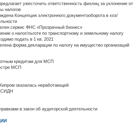
редлагает ужесточить ответственность физлиц за уклонение от
ы налогов
ждена Концепция электронного документооборота в хоз/
ельности
влен сервис ФНС «Прозрачный бизнес»
ение о налог/льготе по транспортному и земельному налогу
одимо подать в 1 кв. 2021
лена форма декларации по налогу на имущество организаций
ьготным кредитам для МСП
еестре МСП
 Кипром оказалась неработающей
о СИДН
правками в закон об аудиторской деятельности
ЦИИ