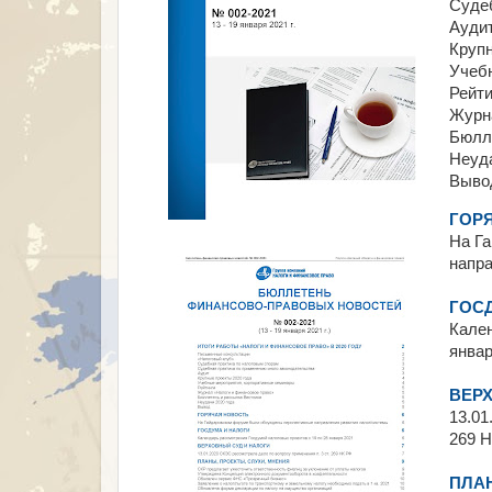
Судеб
Ауди
Крупн
Учеб
Рейти
Журн
Бюлл
Неуда
Выво
ГОР
На Г
напра
ГОС
Кален
январ
ВЕР
13.01
269 
ПЛАН