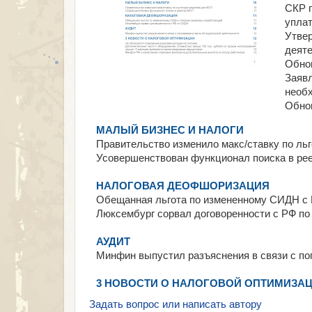
СКР п
уплат
Утвер
деят
Обно
Заявл
необх
Обнов
МАЛЫЙ БИЗНЕС И НАЛОГИ
Правительство изменило макс/ставку по л
Усовершенствован функционал поиска в р
НАЛОГОВАЯ ДЕОФШОРИЗАЦИЯ
Обещанная льгота по измененному СИДН с
Люксембург сорвал договоренности с РФ п
АУДИТ
Минфин выпустил разъяснения в связи с по
3 НОВОСТИ О НАЛОГОВОЙ ОПТИМИЗА
Задать вопрос или написать автору