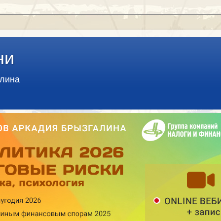
ни
алина