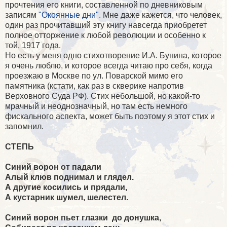
прочтения его книги, составленной по дневниковым
записям
"Окоянные дни"
. Мне даже кажется, что человек,
один раз прочитавший эту книгу навсегда приобретет
полное отторжение к любой революции и особенно к
той, 1917 года.
Но есть у меня одно стихотворение И.А. Бунина, которое
я очень люблю, и которое всегда читаю про себя, когда
проезжаю в Москве по ул. Поварской мимо его
памятника (кстати, как раз в скверике напротив
Верховного Суда РФ). Стих небольшой, но какой-то
мрачный и неоднозначный, но там есть немного
фискального аспекта, может быть поэтому я этот стих и
запомнил.
СТЕПЬ
Синий ворон от падали
Алый клюв поднимал и глядел.
А другие косились и прядали,
А кустарник шумел, шелестел.
Синий ворон пьет глазки до донушка,