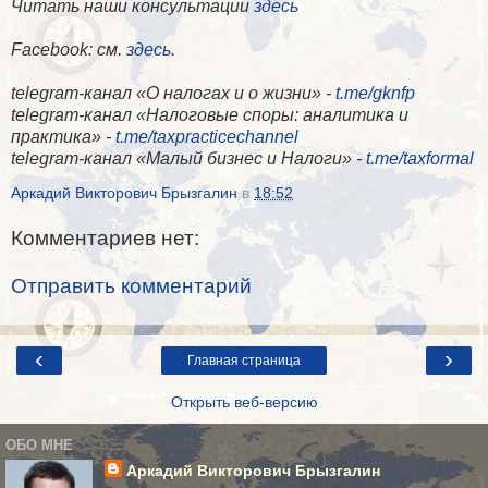
Читать наши консультации
здесь
Facebook
: см.
здесь
.
telegram-канал «О налогах и о жизни» -
t.me/gknfp
telegram-канал «Налоговые споры: аналитика и
практика» -
t.me/taxpracticechannel
telegram-канал «Малый бизнес и Налоги» -
t.me/taxformal
Аркадий Викторович Брызгалин
в
18:52
Комментариев нет:
Отправить комментарий
‹
›
Главная страница
Открыть веб-версию
ОБО МНЕ
Аркадий Викторович Брызгалин