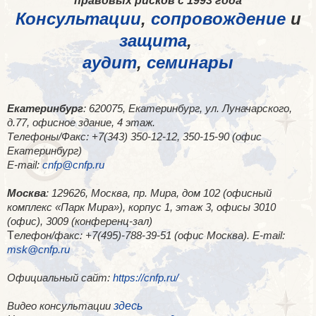
правовых рисков с 1993 года
Консультации
,
сопровождение
и
защита
,
аудит
,
семинары
Екатеринбург
: 620075, Екатеринбург, ул. Луначарского,
д.77, офисное здание, 4 этаж.
Телефоны/Факс: +7(343) 350-12-12, 350-15-90 (офис
Екатеринбург)
E-mail:
cnfp@cnfp.ru
Москва
: 129626, Москва, пр. Мира, дом 102 (офисный
комплекс «Парк Мира»), корпус 1, этаж 3, офисы 3010
(офис), 3009 (конференц-зал)
Т
елефон/факс: +7(495)-788-39-51 (офис Москва). E-mail:
msk@cnfp.ru
Официальный сайт:
https://cnfp.ru/
здесь
Видео консультации