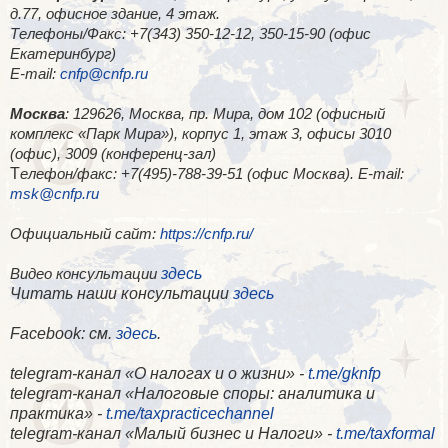
д.77, офисное здание, 4 этаж.
Телефоны/Факс: +7(343) 350-12-12, 350-15-90 (офис
Екатеринбург)
E-mail:
cnfp@cnfp.ru
Москва
: 129626, Москва, пр. Мира, дом 102 (офисный
комплекс «Парк Мира»), корпус 1, этаж 3, офисы 3010
(офис), 3009 (конференц-зал)
Т
елефон/факс: +7(495)-788-39-51 (офис Москва). E-mail:
msk@cnfp.ru
Официальный сайт:
https://cnfp.ru/
здесь
Видео консультации
Читать наши консультации
здесь
Facebook
: см.
здесь
.
telegram-канал «О налогах и о жизни» -
t.me/gknfp
telegram-канал «Налоговые споры: аналитика и
практика» -
t.me/taxpracticechannel
telegram-канал «Малый бизнес и Налоги» -
t.me/taxformal