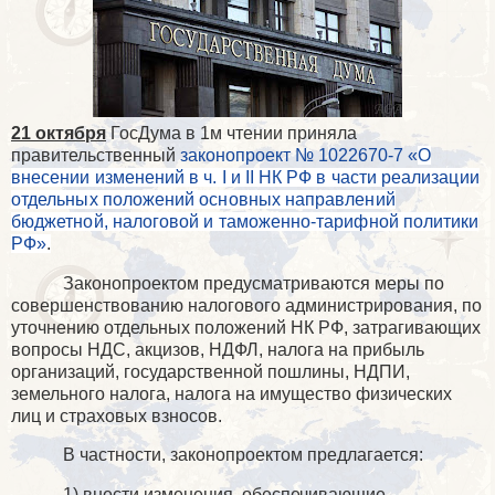
21 октября
ГосДума в 1м чтении приняла
правительственный
законопроект № 1022670-7 «
О
внесении изменений в ч.
I
и
II
НК РФ в части реализации
отдельных положений основных направлений
бюджетной, налоговой и таможенно-тарифной политики
РФ»
.
Законопроектом предусматриваются меры по
совершенствованию налогового администрирования, по
уточнению отдельных положений НК РФ, затрагивающих
вопросы НДС, акцизов, НДФЛ, налога на прибыль
организаций, государственной пошлины, НДПИ,
земельного налога, налога на имущество физических
лиц и страховых взносов.
В частности, законопроектом предлагается:
1) внести изменения, обеспечивающие