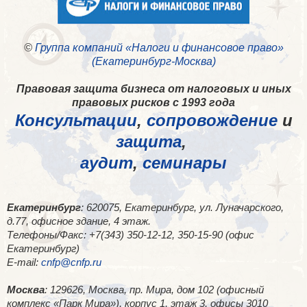
©
Группа компаний «Налоги и финансовое право»
(Екатеринбург-Москва)
Правовая защита бизнеса от налоговых и иных
правовых рисков с 1993 года
Консультации
,
сопровождение
и
защита
,
аудит
,
семинары
Екатеринбург
: 620075, Екатеринбург, ул. Луначарского,
д.77, офисное здание, 4 этаж.
Телефоны/Факс: +7(343) 350-12-12, 350-15-90 (офис
Екатеринбург)
E-mail:
cnfp@cnfp.ru
Москва
: 129626, Москва, пр. Мира, дом 102 (офисный
комплекс «Парк Мира»), корпус 1, этаж 3, офисы 3010