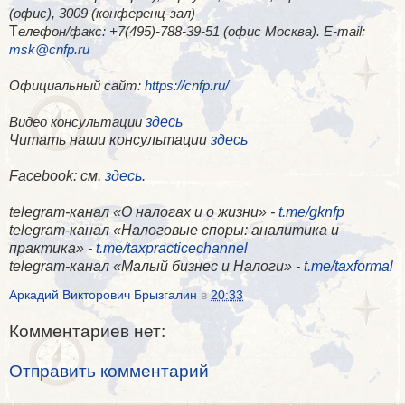
(офис), 3009 (конференц-зал)
Т
елефон/факс: +7(495)-788-39-51 (офис Москва). E-mail:
msk@cnfp.ru
Официальный сайт:
https://cnfp.ru/
здесь
Видео консультации
Читать наши консультации
здесь
Facebook
: см.
здесь
.
telegram-канал «О налогах и о жизни» -
t.me/gknfp
telegram-канал «Налоговые споры: аналитика и
практика» -
t.me/taxpracticechannel
telegram-канал «Малый бизнес и Налоги» -
t.me/taxformal
Аркадий Викторович Брызгалин
в
20:33
Комментариев нет:
Отправить комментарий