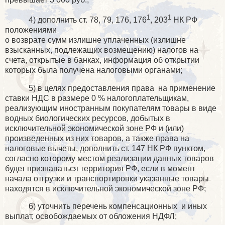
1
1
4) дополнить ст. 78, 79, 176, 176
, 203
НК РФ
положениями
о возврате сумм излишне уплаченных (излишне
взысканных, подлежащих возмещению) налогов на
счета, открытые в банках, информация об открытии
которых была получена налоговыми органами;
5) в целях предоставления права
на применение
ставки НДС в размере 0 % налогоплательщикам,
реализующим иностранным покупателям товары в виде
водных биологических ресурсов, добытых в
исключительной экономической зоне РФ и (или)
произведенных из них товаров, а также права на
налоговые вычеты, дополнить ст. 147 НК РФ пунктом,
согласно которому местом реализации данных товаров
будет признаваться территория РФ, если в момент
начала отгрузки и транспортировки указанные товары
находятся в исключительной экономической зоне РФ;
6) уточнить перечень компенсационных
и иных
выплат, освобождаемых от обложения НДФЛ;