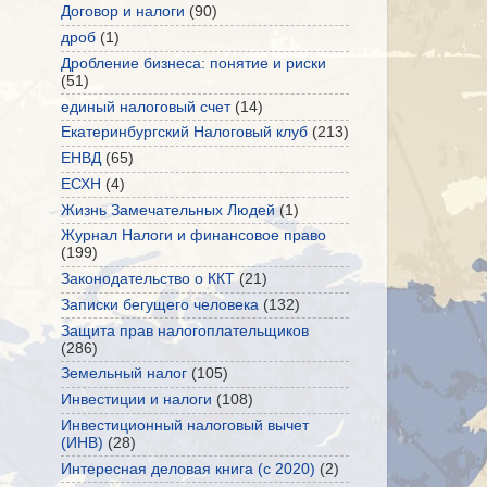
Договор и налоги
(90)
дроб
(1)
Дробление бизнеса: понятие и риски
(51)
единый налоговый счет
(14)
Екатеринбургский Налоговый клуб
(213)
ЕНВД
(65)
ЕСХН
(4)
Жизнь Замечательных Людей
(1)
Журнал Налоги и финансовое право
(199)
Законодательство о ККТ
(21)
Записки бегущего человека
(132)
Защита прав налогоплательщиков
(286)
Земельный налог
(105)
Инвестиции и налоги
(108)
Инвестиционный налоговый вычет
(ИНВ)
(28)
Интересная деловая книга (с 2020)
(2)