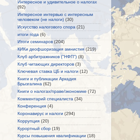
Интересное и удивительное о налогах
(92)
Интересное интервью с интересным
человеком (не налоги)
(30)
Искусство налогового спора
(21)
итоги года
(6)
Итоги семинаров
(204)
КИКи деофшоризация амнистия
(219)
Клуб арбитражников ("НФП")
(8)
Клуб читающих директоров
(3)
Ключевая ставка ЦБ и налоги
(12)
Книги и публикации Аркадия
Брызгалина
(62)
Книги о налогах/праве/экономике
(72)
Комментарий специалиста
(34)
Конференция
(4)
Коронавирус и налоги
(294)
Коррупция
(20)
Курортный сбор
(19)
Курсы повышения квалификации
(18)