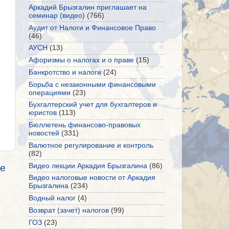
Аркадий Брызгалин приглашает на
семинар (видео)
(766)
Аудит от Налоги и Финансовое Право
(46)
АУСН
(13)
Афоризмы о налогах и о праве
(15)
Банкротство и налоги
(24)
Борьба с незаконными финансовыми
операциями
(23)
Бухгалтерский учет для бухгалтеров и
юристов
(113)
Бюллетень финансово-правовых
новостей
(331)
Валютное регулирование и контроль
(82)
Видео лекции Аркадия Брызгалина
(86)
е
Видео налоговые новости от Аркадия
Брызгалина
(234)
Водный налог
(4)
Возврат (зачет) налогов
(99)
ГОЗ
(23)