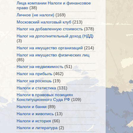
Лица компании Налоги и финансовое
право
(38)
Личное (не налоги)
(169)
Московский налоговый клуб
(213)
Налог на добавленную стоимость
(378)
Налог на дополнительный доход (НДД)
(3)
Налог на имущество организаций
(214)
Налог на имущество физических лиц
(85)
Налог на недвижимость
(51)
Налог на прибыль
(462)
Налог на роскошь
(19)
Налоги и статистика
(131)
Налоги в правовых позициях
Конституционного Суда РФ
(109)
Налоги и банки
(89)
Налоги и живопись
(13)
Налоги и история
(66)
Налоги и литература
(2)