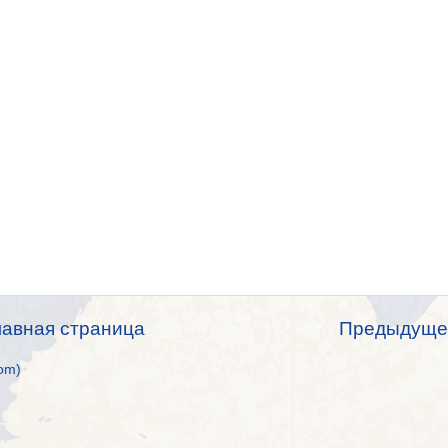
лавная страница
Предыдуще
om)