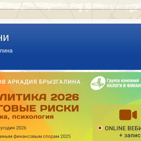
ни
алина