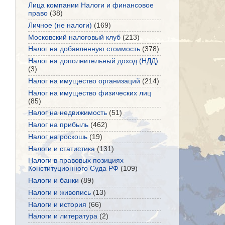
Лица компании Налоги и финансовое
право
(38)
Личное (не налоги)
(169)
Московский налоговый клуб
(213)
Налог на добавленную стоимость
(378)
Налог на дополнительный доход (НДД)
(3)
Налог на имущество организаций
(214)
Налог на имущество физических лиц
(85)
Налог на недвижимость
(51)
Налог на прибыль
(462)
Налог на роскошь
(19)
Налоги и статистика
(131)
Налоги в правовых позициях
Конституционного Суда РФ
(109)
Налоги и банки
(89)
Налоги и живопись
(13)
Налоги и история
(66)
Налоги и литература
(2)