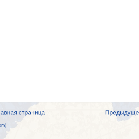
лавная страница
Предыдуще
om)