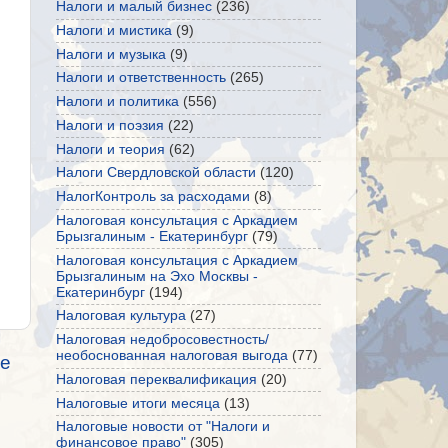
Налоги и малый бизнес
(236)
Налоги и мистика
(9)
Налоги и музыка
(9)
Налоги и ответственность
(265)
Налоги и политика
(556)
Налоги и поэзия
(22)
Налоги и теория
(62)
Налоги Свердловской области
(120)
НалогКонтроль за расходами
(8)
Налоговая консультация с Аркадием
Брызгалиным - Екатеринбург
(79)
Налоговая консультация с Аркадием
Брызгалиным на Эхо Москвы -
Екатеринбург
(194)
Налоговая культура
(27)
Налоговая недобросовестность/
необоснованная налоговая выгода
(77)
е
Налоговая переквалификация
(20)
Налоговые итоги месяца
(13)
Налоговые новости от "Налоги и
финансовое право"
(305)