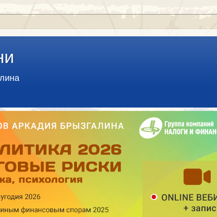
ни
алина