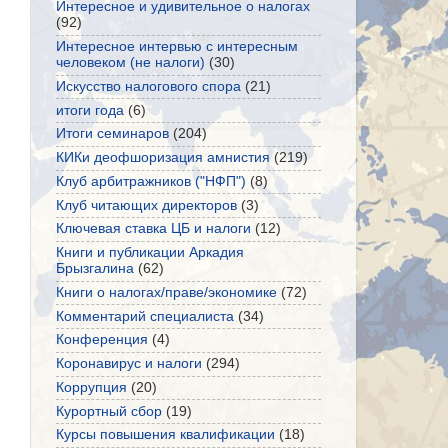
Интересное и удивительное о налогах
(92)
Интересное интервью с интересным
человеком (не налоги)
(30)
Искусство налогового спора
(21)
итоги года
(6)
Итоги семинаров
(204)
КИКи деофшоризация амнистия
(219)
Клуб арбитражников ("НФП")
(8)
Клуб читающих директоров
(3)
Ключевая ставка ЦБ и налоги
(12)
Книги и публикации Аркадия
Брызгалина
(62)
Книги о налогах/праве/экономике
(72)
Комментарий специалиста
(34)
Конференция
(4)
Коронавирус и налоги
(294)
Коррупция
(20)
Курортный сбор
(19)
Курсы повышения квалификации
(18)