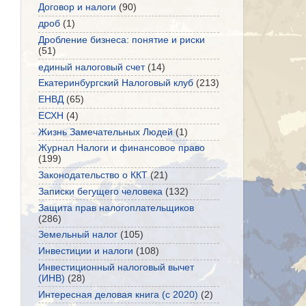
Договор и налоги
(90)
дроб
(1)
Дробление бизнеса: понятие и риски
(51)
единый налоговый счет
(14)
Екатеринбургский Налоговый клуб
(213)
ЕНВД
(65)
ЕСХН
(4)
Жизнь Замечательных Людей
(1)
Журнал Налоги и финансовое право
(199)
Законодательство о ККТ
(21)
Записки бегущего человека
(132)
Защита прав налогоплательщиков
(286)
Земельный налог
(105)
Инвестиции и налоги
(108)
Инвестиционный налоговый вычет
(ИНВ)
(28)
Интересная деловая книга (с 2020)
(2)