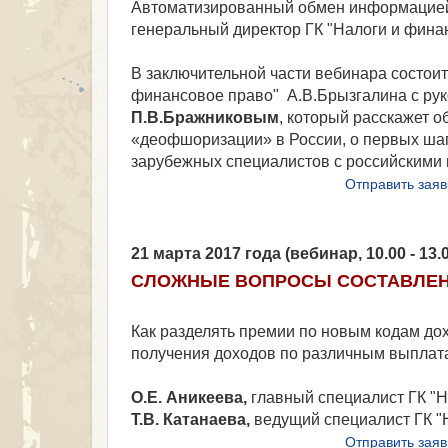
Автоматизированный обмен информацией (А
генеральный директор ГК "Налоги и финан
В заключительной части вебинара состои
финансовое право" А.В.Брызгалина с руко
П.В.Бражниковым
, который расскажет 
«деофшоризации» в России, о первых шаг
зарубежных специалистов с российскими 
Отправить заяв
21 марта 2017 года (вебинар, 10.00 - 13
СЛОЖНЫЕ ВОПРОСЫ СОСТАВЛЕНИЯ
Как разделять премии по новым кодам до
получения доходов по различным выплата
О.Е. Аникеева,
главный специалист ГК "
Т.В. Катанаева,
ведущий специалист ГК "
Отправить заяв