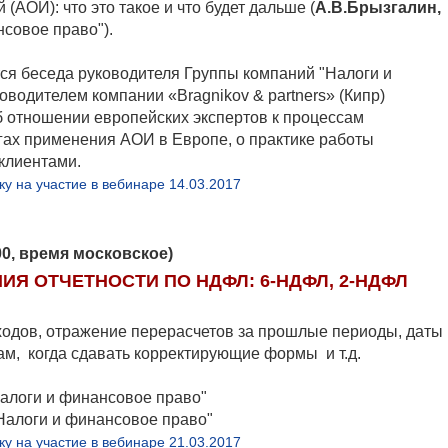
ОИ): что это такое и что будет дальше (
А.В.Брызгалин,
совое право").
тся беседа руководителя Группы компаний "Налоги и
водителем компании «Bragnikov & partners» (Кипр)
об отношении европейских экспертов к процессам
ах применения АОИ в Европе, о практике работы
клиентами.
ку на участие в вебинаре 14.03.2017
.00, время московское)
 ОТЧЕТНОСТИ ПО НДФЛ: 6-НДФЛ, 2-НДФЛ
ходов, отражение перерасчетов за прошлые периоды, даты
м, когда сдавать корректирующие формы и т.д.
Налоги и финансовое право"
Налоги и финансовое право"
ку на участие в вебинаре 21.03.2017