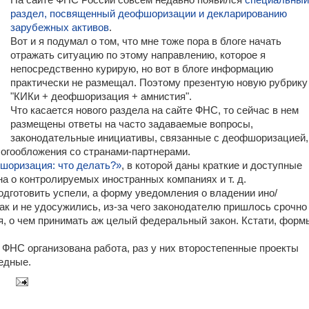
На сайте ФНС России совсем недавно появился
специальный
раздел, посвященный деофшоризации и декларированию
зарубежных активов
.
Вот и я подумал о том, что мне тоже пора в блоге начать
отражать ситуацию по этому направлению, которое я
непосредственно курирую, но вот в блоге информацию
практически не размещал. Поэтому презентую новую рубрику
"КИКи + деофшоризация + амнистия".
Что касается нового раздела на сайте ФНС, то сейчас в нем
размещены ответы на часто задаваемые вопросы,
законодательные инициативы, связанные с деофшоризацией,
логообложения со странами-партнерами.
оризация: что делать?»
, в которой даны краткие и доступные
а о контролируемых иностранных компаниях и т. д.
подготовить успели, а форму уведомления о владении ино/
ак и не удосужились, из-за чего законодателю пришлось срочно
юня, о чем принимать аж целый федеральный закон. Кстати, форм
в ФНС организована работа, раз у них второстепенные проекты
едные.