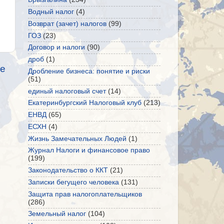
Водный налог
(4)
Возврат (зачет) налогов
(99)
ГОЗ
(23)
Договор и налоги
(90)
дроб
(1)
е
Дробление бизнеса: понятие и риски
(51)
единый налоговый счет
(14)
Екатеринбургский Налоговый клуб
(213)
ЕНВД
(65)
ЕСХН
(4)
Жизнь Замечательных Людей
(1)
Журнал Налоги и финансовое право
(199)
Законодательство о ККТ
(21)
Записки бегущего человека
(131)
Защита прав налогоплательщиков
(286)
Земельный налог
(104)