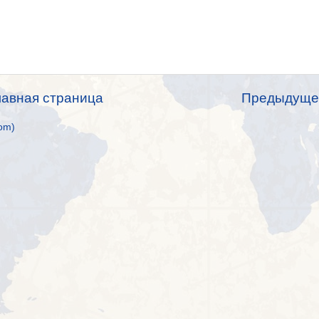
лавная страница
Предыдуще
om)