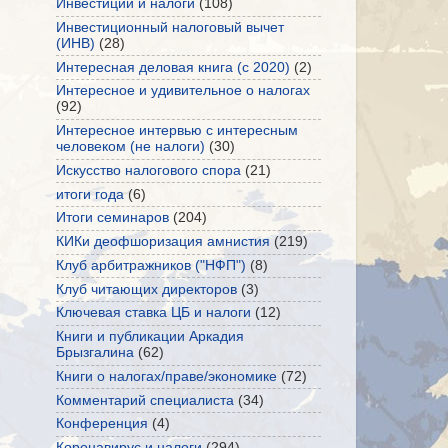
Инвестиции и налоги
(108)
Инвестиционный налоговый вычет
(ИНВ)
(28)
Интересная деловая книга (с 2020)
(2)
Интересное и удивительное о налогах
(92)
Интересное интервью с интересным
человеком (не налоги)
(30)
Искусство налогового спора
(21)
итоги года
(6)
Итоги семинаров
(204)
КИКи деофшоризация амнистия
(219)
Клуб арбитражников ("НФП")
(8)
Клуб читающих директоров
(3)
Ключевая ставка ЦБ и налоги
(12)
Книги и публикации Аркадия
Брызгалина
(62)
Книги о налогах/праве/экономике
(72)
Комментарий специалиста
(34)
Конференция
(4)
Коронавирус и налоги
(294)