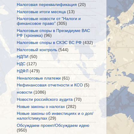
Налоговая переквалификация
(20)
Налоговые итоги месяца
(13)
Налоговые новости от "Налоги и
финансовое право"
(305)
Налоговые споры в Президиуме ВАС
РФ (хроника)
(96)
Налоговые споры в СКЭС ВС РФ
(432)
Налоговый контроль
(544)
НДПИ
(50)
НДС
(127)
НДФЛ
(479)
Неналоговые платежи
(61)
Нефинансовая отчетности и КСО
(5)
новости
(1086)
Новости российского аудита
(70)
Новые законы о налогах
(282)
Новые законы об инвестициях и о доп/
налог/стимулах
(29)
Обсуждаем проект/Обсуждаем идею
(950)