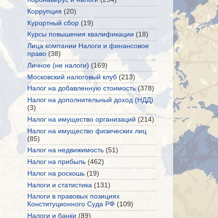
Коррупция
(20)
Курортный сбор
(19)
Курсы повышения квалификации
(18)
Лица компании Налоги и финансовое
право
(38)
Личное (не налоги)
(169)
Московский налоговый клуб
(213)
Налог на добавленную стоимость
(378)
Налог на дополнительный доход (НДД)
(3)
Налог на имущество организаций
(214)
Налог на имущество физических лиц
(85)
Налог на недвижимость
(51)
Налог на прибыль
(462)
Налог на роскошь
(19)
Налоги и статистика
(131)
Налоги в правовых позициях
Конституционного Суда РФ
(109)
Налоги и банки
(89)