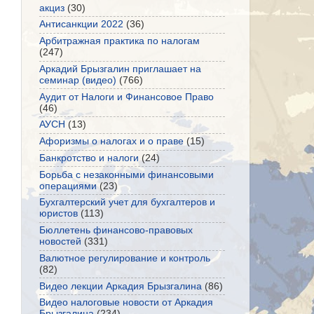
акциз
(30)
Антисанкции 2022
(36)
Арбитражная практика по налогам
(247)
Аркадий Брызгалин приглашает на
семинар (видео)
(766)
Аудит от Налоги и Финансовое Право
(46)
АУСН
(13)
Афоризмы о налогах и о праве
(15)
Банкротство и налоги
(24)
Борьба с незаконными финансовыми
операциями
(23)
Бухгалтерский учет для бухгалтеров и
юристов
(113)
Бюллетень финансово-правовых
новостей
(331)
Валютное регулирование и контроль
(82)
Видео лекции Аркадия Брызгалина
(86)
Видео налоговые новости от Аркадия
Брызгалина
(234)