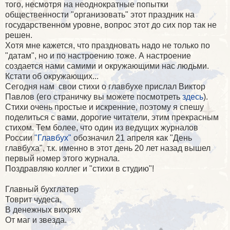
того, несмотря на неоднократные попытки
общественности "организовать" этот праздник на
государственном уровне, вопрос этот до сих пор так не
решен.
Хотя мне кажется, что праздновать надо не только по
"датам", но и по настроению тоже. А настроение
создается нами самими и окружающими нас людьми.
Кстати об окружающих...
Сегодня нам свои стихи о главбухе прислал Виктор
Павлов (его страничку вы можете посмотреть
здесь
).
Стихи очень простые и искренние, поэтому я спешу
поделиться с вами, дорогие читатели, этим прекрасным
стихом. Тем более, что один из ведущих журналов
России
"Главбух"
обозначил 21 апреля как "День
главбуха", т.к. именно в этот день 20 лет назад вышел
первый номер этого журнала.
Поздравляю коллег и "стихи в студию"!
Главный бухглатер
Товрит чудеса,
В денежных вихрях
От маг и звезда.