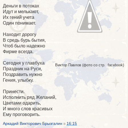
Деньги в потоках
Идут и мелькают,
Их гений учета
Один понимает.
Находит дорогу
В средь бурь бытия,
Чтоб было надежно
Фирме всегда.
Сегодня у главбуха
Виктор Павлов (фото со стр. facebook)
Праздник на Руси,
Поздравить нужно
Гения, улыбку.
Принести.
Исполнить ряд Желаний,
Цветами одарить,
И много слов красивых
Ему проговорить.
Аркадий Викторович Брызгалин
в
16:15