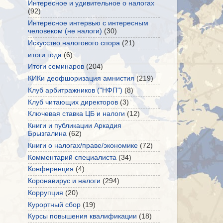
Интересное и удивительное о налогах
(92)
Интересное интервью с интересным
человеком (не налоги)
(30)
Искусство налогового спора
(21)
итоги года
(6)
Итоги семинаров
(204)
КИКи деофшоризация амнистия
(219)
Клуб арбитражников ("НФП")
(8)
Клуб читающих директоров
(3)
Ключевая ставка ЦБ и налоги
(12)
Книги и публикации Аркадия
Брызгалина
(62)
Книги о налогах/праве/экономике
(72)
Комментарий специалиста
(34)
Конференция
(4)
Коронавирус и налоги
(294)
Коррупция
(20)
Курортный сбор
(19)
Курсы повышения квалификации
(18)