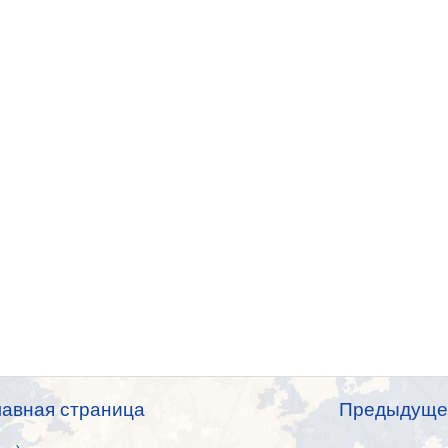
лавная страница
Предыдуще