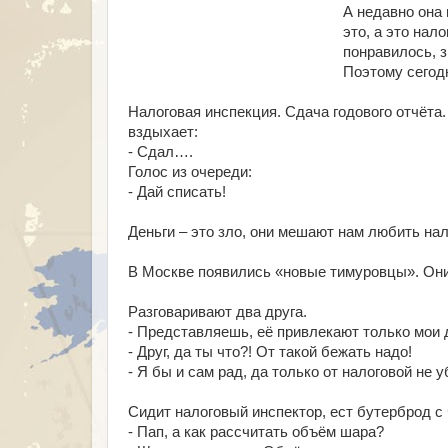
А недавно она 
это, а это нал
понравилось, з
Поэтому сегод
Налоговая инспекция. Сдача годового отчёта.
вздыхает:
- Сдал….
Голос из очереди:
- Дай списать!
Деньги – это зло, они мешают нам любить на
В Москве появились «новые тимуровцы». Они с
Разговаривают два друга.
- Представляешь, её привлекают только мои 
- Друг, да ты что?! От такой бежать надо!
- Я бы и сам рад, да только от налоговой не 
Сидит налоговый инспектор, ест бутерброд с 
- Пап, а как рассчитать объём шара?