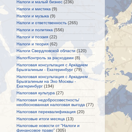
Налоги и малый бизнес
(236)
Налоги и мистика
(9)
Налоги и музыка
(9)
Налоги и ответственность
(265)
Налоги и политика
(556)
Налоги и поэзия
(22)
Налоги и теория
(62)
Налоги Свердловской области
(120)
НалогКонтроль за расходами
(8)
Налоговая консультация с Аркадием
Брызгалиным - Екатеринбург
(79)
Налоговая консультация с Аркадием
Брызгалиным на Эхо Москвы -
Екатеринбург
(194)
Налоговая культура
(27)
Налоговая недобросовестность/
необоснованная налоговая выгода
(77)
Налоговая переквалификация
(20)
Налоговые итоги месяца
(13)
Налоговые новости от "Налоги и
финансовое право"
(305)