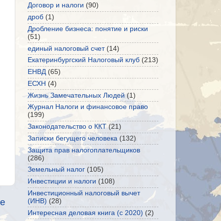
Договор и налоги
(90)
дроб
(1)
Дробление бизнеса: понятие и риски
(51)
единый налоговый счет
(14)
Екатеринбургский Налоговый клуб
(213)
ЕНВД
(65)
ЕСХН
(4)
Жизнь Замечательных Людей
(1)
Журнал Налоги и финансовое право
(199)
Законодательство о ККТ
(21)
Записки бегущего человека
(132)
Защита прав налогоплательщиков
(286)
Земельный налог
(105)
Инвестиции и налоги
(108)
Инвестиционный налоговый вычет
е
(ИНВ)
(28)
Интересная деловая книга (с 2020)
(2)