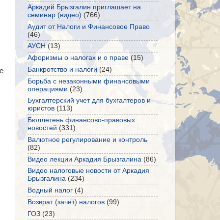
Аркадий Брызгалин приглашает на
семинар (видео)
(766)
Аудит от Налоги и Финансовое Право
(46)
АУСН
(13)
Афоризмы о налогах и о праве
(15)
Банкротство и налоги
(24)
не
Борьба с незаконными финансовыми
операциями
(23)
Бухгалтерский учет для бухгалтеров и
юристов
(113)
Бюллетень финансово-правовых
новостей
(331)
Валютное регулирование и контроль
(82)
Видео лекции Аркадия Брызгалина
(86)
Видео налоговые новости от Аркадия
Брызгалина
(234)
Водный налог
(4)
Возврат (зачет) налогов
(99)
ГОЗ
(23)