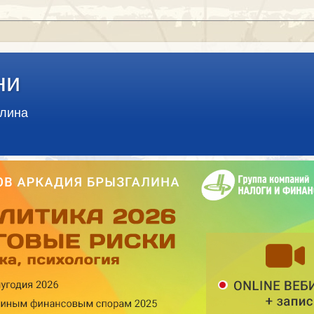
ни
алина