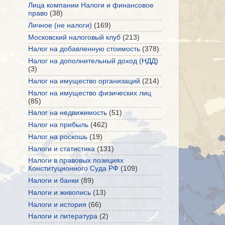
Лица компании Налоги и финансовое
право
(38)
Личное (не налоги)
(169)
Московский налоговый клуб
(213)
Налог на добавленную стоимость
(378)
Налог на дополнительный доход (НДД)
(3)
Налог на имущество организаций
(214)
Налог на имущество физических лиц
(85)
Налог на недвижимость
(51)
Налог на прибыль
(462)
Налог на роскошь
(19)
Налоги и статистика
(131)
Налоги в правовых позициях
Конституционного Суда РФ
(109)
Налоги и банки
(89)
Налоги и живопись
(13)
Налоги и история
(66)
Налоги и литература
(2)