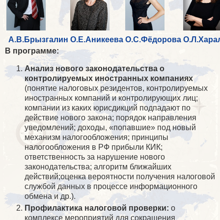
А.В.Брызгалин
О.Е.Аникеева
О.С.Фёдорова
О.Л.Хара
В программе:
Анализ нового законодательства о
контролируемых иностранных компаниях
(понятие налоговых резидентов, контролируемых
иностранных компаний и контролирующих лиц;
компании из каких юрисдикций подпадают по
действие нового закона; порядок направления
уведомлений; доходы, «попавшие» под новый
механизм налогообложения; принципы
налогообложения в РФ прибыли КИК;
ответственность за нарушение нового
законодательства; алгоритм ближайших
действий;оценка вероятности получения налоговой
службой данных в процессе информационного
обмена и др.).
Профилактика налоговой проверки:
о
комплексе мероприятий для сокращения