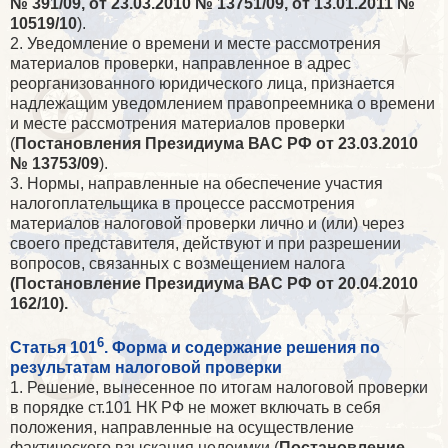
№ 391/09, от 23.03.2010 № 13751/09, от 13.01.2011 №
10519/10
).
2. Уведомление о времени и месте рассмотрения
материалов проверки, направленное в адрес
реорганизованного юридического лица, признается
надлежащим уведомлением правопреемника о времени
и месте рассмотрения материалов проверки
(
Постановления Президиума ВАС РФ от 23.03.2010
№ 13753/09
).
3. Нормы, направленные на обеспечение участия
налогоплательщика в процессе рассмотрения
материалов налоговой проверки лично и (или) через
своего представителя, действуют и при разрешении
вопросов, связанных с возмещением налога
(Постановление Президиума ВАС РФ от 20.04.2010
162/10).
6
Статья 101
. Форма и содержание решения по
результатам налоговой проверки
1. Решение, вынесенное по итогам налоговой проверки
в порядке ст.101 НК РФ не может включать в себя
положения, направленные на осуществление
фактического взыскания недоимки (
Постановление