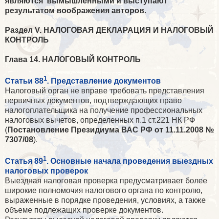
являются вымышленными и выступают
результатом воображения авторов.
Раздел V. НАЛОГОВАЯ ДЕКЛАРАЦИЯ И НАЛОГОВЫЙ
КОНТРОЛЬ
Глава 14. НАЛОГОВЫЙ КОНТРОЛЬ
1
Статьи 88
. Представление документов
Налоговый орган не вправе требовать представления
первичных документов, подтверждающих право
налогоплательщика на получение профессиональных
налоговых вычетов, определенных п.1 ст.221 НК РФ
(
Постановление Президиума ВАС РФ от 11.11.2008 №
7307/08
).
1
Статья 89
. Основные начала проведения выездных
налоговых проверок
Выездная налоговая проверка предусматривает более
широкие полномочия налогового органа по контролю,
выраженные в порядке проведения, условиях, а также
объеме подлежащих проверке документов.