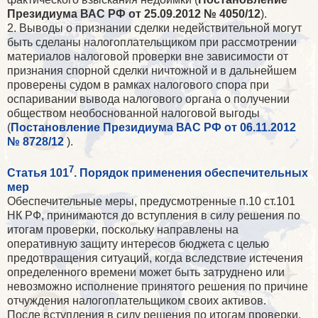
Президиума ВАС РФ от 25.09.2012 № 4050/12
).
2. Выводы о признании сделки недействительной могут
быть сделаны налогоплательщиком при рассмотрении
материалов налоговой проверки вне зависимости от
признания спорной сделки ничтожной и в дальнейшем
проверены судом в рамках налогового спора при
оспаривании вывода налогового органа о получении
обществом необоснованной налоговой выгоды
(
Постановление Президиума ВАС РФ от 06.11.2012
№ 8728/12
).
7
Статья 101
. Порядок применения обеспечительных
мер
Обеспечительные меры, предусмотренные п.10 ст.101
НК РФ, принимаются до вступления в силу решения по
итогам проверки, поскольку направлены на
оперативную защиту интересов бюджета с целью
предотвращения ситуаций, когда вследствие истечения
определенного времени может быть затруднено или
невозможно исполнение принятого решения по причине
отчуждения налогоплательщиком своих активов.
После вступления в силу решения по итогам проверки,