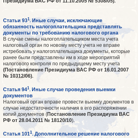
Президиума ВАС РФ от 11.10.2005 № 5308/05).
1
Статьи 93
. Иные случаи, исключающие
обязанность налогоплательщика представлять
документы по требованию налогового органа
В случае смены налогоплательщиком места учета
налоговый орган по новому месту учета не вправе
истребовать у налогоплательщика документы, которые
ранее были представлены им в ходе мероприятий
налогового контроля по предыдущему месту учета
(Постановление Президиума ВАС РФ от 16.01.2007
№ 10312/06).
1
Статья 94
. Иные случае проведения выемки
документов
Налоговый орган вправе провести выемку документов в
случае недостаточности наличия в его распоряжении
копий документов (
Постановление Президиума ВАС
РФ от 28.04.2011 № 18120/10
).
1
Статья 101
. Дополнительное решение налогового