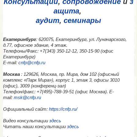
Консультации
,
сопровождение
и
з
ащита
,
аудит
,
семинары
Екатеринбург
: 620075, Екатеринбург, ул. Луначарского,
д.77, офисное здание, 4 этаж.
Телефоны/Факс: +7(343) 350-12-12, 350-15-90 (офис
Екатеринбург)
E-mail:
cnfp@cnfp.ru
Москва
: 129626, Москва, пр. Мира, дом 102 (офисный
комплекс «Парк Мира»), корпус 1, этаж 3, офисы 3010
(офис), 3009 (конференц-зал)
Телефон/факс: +7(495)-788-39-51 (офис Москва). E-
mail:
msk@cnfp.ru
Официальный сайт:
https://cnfp.ru/
Видео консультации
здесь
Читать наши консультации
здесь