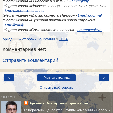
telegram-канал «О налогах и о жизни» -
t.me/gknfp
telegram-канал «Налоговые споры: аналитика и практика»
-
t.me/taxpracticechannel
telegram-канал «Малый бизнес и Налоги» -
t.me/taxformal
telegram-канал «​Судебная практика одной строкой»
-
t.me/firstnfp
telegram-канал «​Самозанятые и налоги» -
t.me/taxeslaws
Аркадий Викторович Брызгалин
в
11:54
Комментариев нет:
Отправить комментарий
‹
›
Главная страница
Открыть веб-версию
ОБО МНЕ
Аркадий Викторович Брызгалин
Генеральный директор Группы компаний «Налоги и