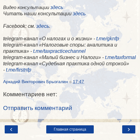
здесь
Видео консультации
Читать наши консультации
здесь
Facebook
: см.
здесь
.
telegram-канал «О налогах и о жизни» -
t.me/gknfp
telegram-канал «Налоговые споры: аналитика и
практика» -
t.me/taxpracticechannel
telegram-канал «Малый бизнес и Налоги» -
t.me/taxformal
telegram-канал «​Судебная практика одной строкой»
-
t.me/firstnfp
Аркадий Викторович Брызгалин
в
17:47
Комментариев нет:
Отправить комментарий
‹
›
Главная страница