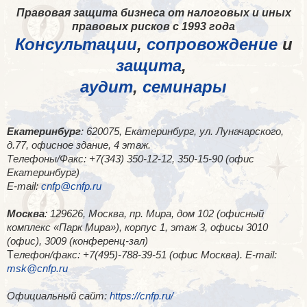
Правовая защита бизнеса от налоговых и иных
правовых рисков с 1993 года
Консультации
,
сопровождение
и
защита
,
аудит
,
семинары
Екатеринбург
: 620075, Екатеринбург, ул. Луначарского,
д.77, офисное здание, 4 этаж.
Телефоны/Факс: +7(343) 350-12-12, 350-15-90 (офис
Екатеринбург)
E-mail:
cnfp@cnfp.ru
Москва
: 129626, Москва, пр. Мира, дом 102 (офисный
комплекс «Парк Мира»), корпус 1, этаж 3, офисы 3010
(офис), 3009 (конференц-зал)
Т
елефон/факс: +7(495)-788-39-51 (офис Москва). E-mail:
msk@cnfp.ru
Официальный сайт:
https://cnfp.ru/