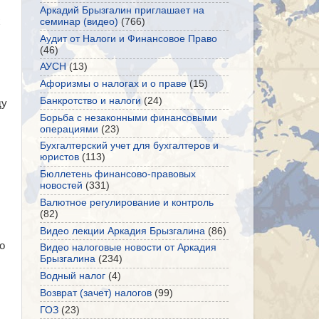
Аркадий Брызгалин приглашает на
х
семинар (видео)
(766)
Аудит от Налоги и Финансовое Право
(46)
АУСН
(13)
Афоризмы о налогах и о праве
(15)
Банкротство и налоги
(24)
ду
Борьба с незаконными финансовыми
операциями
(23)
Бухгалтерский учет для бухгалтеров и
юристов
(113)
Бюллетень финансово-правовых
новостей
(331)
Валютное регулирование и контроль
(82)
Видео лекции Аркадия Брызгалина
(86)
о
Видео налоговые новости от Аркадия
Брызгалина
(234)
Водный налог
(4)
Возврат (зачет) налогов
(99)
ГОЗ
(23)