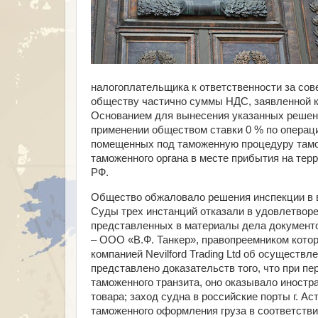
налогоплательщика к ответственности за сов
обществу частично суммы НДС, заявленной 
Основанием для вынесения указанных решени
применении обществом ставки 0 % по операци
помещенных под таможенную процедуру тамож
таможенного органа в месте прибытия на тер
РФ.
Общество обжаловало решения инспекции в в
Суды трех инстанций отказали в удовлетвор
представленных в материалы дела документо
– ООО «В.Ф. Танкер», правопреемником котор
компанией Nevilford Trading Ltd об осуществ
представлено доказательств того, что при п
таможенного транзита, оно оказывало иностр
товара; заход судна в российские порты г. А
таможенного оформления груза в соответстви