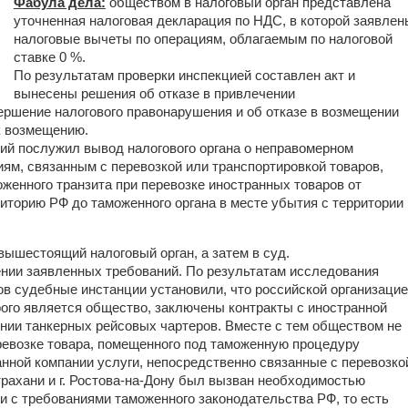
Фабула дела:
обществом в налоговый орган представлена
уточненная налоговая декларация по НДС, в которой заявлен
налоговые вычеты по операциям, облагаемым по налоговой
ставке 0 %.
По результатам проверки инспекцией составлен акт и
вынесены решения об отказе в привлечении
ершение налогового правонарушения и об отказе в возмещении
к возмещению.
й послужил вывод налогового органа о неправомерном
ям, связанным с перевозкой или транспортировкой товаров,
енного транзита при перевозке иностранных товаров от
риторию РФ до таможенного органа в месте убытия с территории
ышестоящий налоговый орган, а затем в суд.
ении заявленных требований. По результатам исследования
в судебные инстанции установили, что российской организаци
ого является общество, заключены контракты с иностранной
лении танкерных рейсовых чартеров. Вместе с тем обществом не
еревозке товара, помещенного под таможенную процедуру
анной компании услуги, непосредственно связанные с перевозко
страхани и г. Ростова-на-Дону был вызван необходимостью
и с требованиями таможенного законодательства РФ, то есть