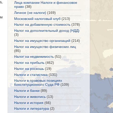
а,
Лица компании Налоги и финансовое
право
(38)
Личное (не налоги)
(169)
ям
Московский налоговый клуб
(213)
Налог на добавленную стоимость
(378)
Налог на дополнительный доход (НДД)
(3)
Налог на имущество организаций
(214)
Налог на имущество физических лиц
(85)
Налог на недвижимость
(51)
Налог на прибыль
(462)
Налог на роскошь
(19)
Налоги и статистика
(131)
Налоги в правовых позициях
Конституционного Суда РФ
(109)
Налоги и банки
(89)
Налоги и живопись
(13)
Налоги и история
(66)
Налоги и литература
(2)