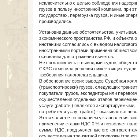
исключительно с целью соблюдения надзорны
грузов в пользу иностранной компании, при 
государствах, перегрузка грузов, и иные опе
производились.
Установив данные обстоятельства, учитывая
экономического пространства РФ, и объекта
инстанции согласились с выводом налогового
иностранными портами применена обществом 
основания для отражения вычетов.
Не согласившись с выводами судов, обществ
СКЭС отменила решения нижестоящих судов 
требования налогоплательщика.
В обоснование своих выводов Судебная колле
(транспортировки) грузов, следующих транзи
покупатели грузов, экспедиторы или перевоз
осуществления отдельных этапов перемещени
услуги (работы) являются экспортируемыми, 
потребителя услуг (работ) - оказывается не
Это и является основанием установления зак
применении ставки НДС 0 % и позволяет нал
суммы НДС, предъявленные его контрагентами
осуществления транзитной перевозки (трансп