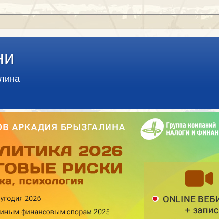
ни
алина