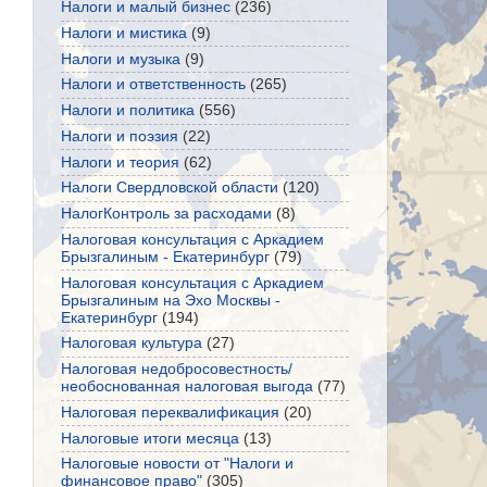
Налоги и малый бизнес
(236)
Налоги и мистика
(9)
Налоги и музыка
(9)
Налоги и ответственность
(265)
Налоги и политика
(556)
Налоги и поэзия
(22)
Налоги и теория
(62)
Налоги Свердловской области
(120)
НалогКонтроль за расходами
(8)
Налоговая консультация с Аркадием
Брызгалиным - Екатеринбург
(79)
Налоговая консультация с Аркадием
Брызгалиным на Эхо Москвы -
Екатеринбург
(194)
Налоговая культура
(27)
Налоговая недобросовестность/
необоснованная налоговая выгода
(77)
Налоговая переквалификация
(20)
Налоговые итоги месяца
(13)
Налоговые новости от "Налоги и
финансовое право"
(305)