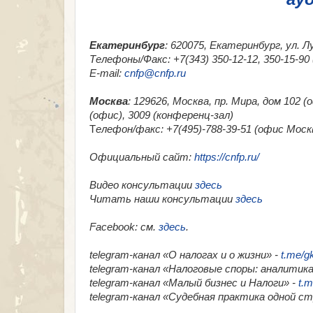
Екатеринбург
: 620075, Екатеринбург, ул. Л
Телефоны/Факс: +7(343) 350-12-12, 350-15-9
E-mail:
cnfp@cnfp.ru
Москва
: 129626, Москва, пр. Мира, дом 102 
(офис), 3009 (конференц-зал)
Т
елефон/факс: +7(495)-788-39-51 (офис Москв
Официальный сайт:
https://cnfp.ru/
Видео консультации
здесь
Читать наши консультации
здесь
Facebook
: см.
здесь
.
telegram-канал «О налогах и о жизни» -
t.me/g
telegram-канал «Налоговые споры: аналитика
telegram-канал «Малый бизнес и Налоги» -
t.m
telegram-канал «​Судебная практика одной с