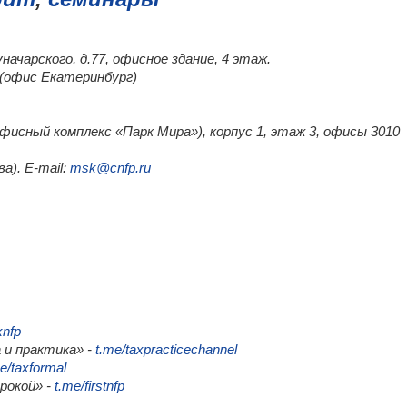
уначарского, д.77, офисное здание, 4 этаж.
0 (офис Екатеринбург)
(офисный комплекс «Парк Мира»), корпус 1, этаж 3, офисы 3010
а). E-mail:
msk@cnfp.ru
knfp
 и практика» -
t.me/taxpracticechannel
e/taxformal
трокой» -
t.me/firstnfp