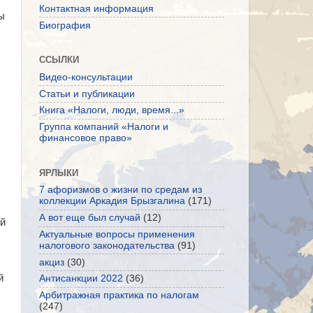
Контактная информация
ы
Биография
ССЫЛКИ
Видео-консультации
Статьи и публикации
Книга «Налоги, люди, время...»
Группа компаний «Налоги и
финансовое право»
ЯРЛЫКИ
7 афоризмов о жизни по средам из
коллекции Аркадия Брызгалина
(171)
А вот еще был случай
(12)
ей
Актуальные вопросы применения
налогового законодательства
(91)
акциз
(30)
й
Антисанкции 2022
(36)
Арбитражная практика по налогам
(247)