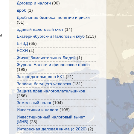
Договор и налоги
(90)
дроб
(1)
Дробление бизнеса: понятие и риски
(51)
единый налоговый счет
(14)
ы
Екатеринбургский Налоговый клуб
(213)
ЕНВД
(65)
ЕСХН
(4)
Жизнь Замечательных Людей
(1)
Журнал Налоги и финансовое право
(199)
Законодательство о ККТ
(21)
Записки бегущего человека
(131)
Защита прав налогоплательщиков
(286)
Земельный налог
(104)
Инвестиции и налоги
(108)
Инвестиционный налоговый вычет
(ИНВ)
(28)
Интересная деловая книга (с 2020)
(2)