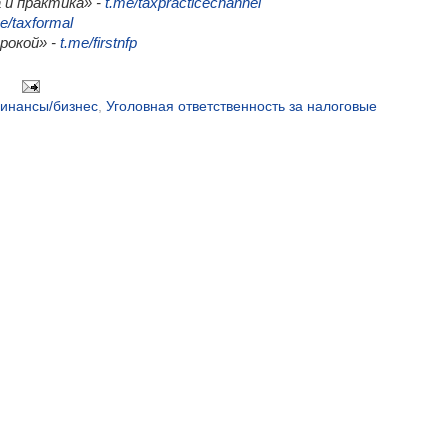
 и практика» -
t.me/taxpracticechannel
e/taxformal
трокой» -
t.me/firstnfp
финансы/бизнес
,
Уголовная ответственность за налоговые