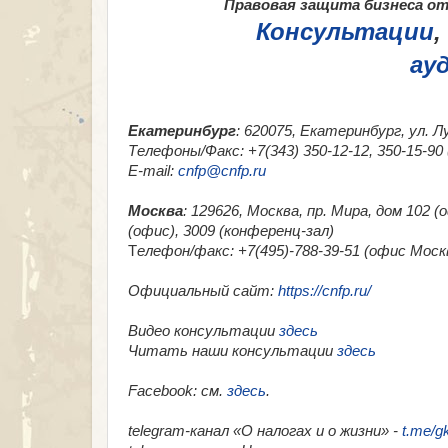
Правовая защита бизнеса от 
Консультации
,
ау
Екатеринбург
: 620075, Екатеринбург, ул. Л
Телефоны/Факс: +7(343) 350-12-12, 350-15-9
E-mail:
cnfp@cnfp.ru
Москва
: 129626, Москва, пр. Мира, дом 102 
(офис), 3009 (конференц-зал)
Т
елефон/факс: +7(495)-788-39-51 (офис Москв
Официальный сайт:
https://cnfp.ru/
Видео консультации
здесь
Читать наши консультации
здесь
Facebook
: см.
здесь
.
telegram-канал «О налогах и о жизни» -
t.me/g