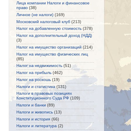
Лица компании Налоги и финансовое
право
(38)
Личное (не налоги)
(169)
Московский налоговый клуб
(213)
Налог на добавленную стоимость
(378)
Налог на дополнительный доход (НДД)
(3)
Налог на имущество организаций
(214)
Налог на имущество физических лиц
(85)
Налог на недвижимость
(51)
Налог на прибыль
(462)
Налог на роскошь
(19)
Налоги и статистика
(131)
Налоги в правовых позициях
Конституционного Суда РФ
(109)
Налоги и банки
(89)
Налоги и живопись
(13)
Налоги и история
(66)
Налоги и литература
(2)