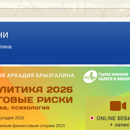
ни
алина