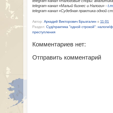
telegram-канал «Налоговые споры: аналитика
telegram-канал «Малый бизнес и Налоги» -
t.m
telegram-канал «​Судебная практика одной с
Автор:
Аркадий Викторович Брызгалин
в
11:01
Раздел:
Суд/практика "одной строкой": налоги/
преступления
Комментариев нет:
Отправить комментарий