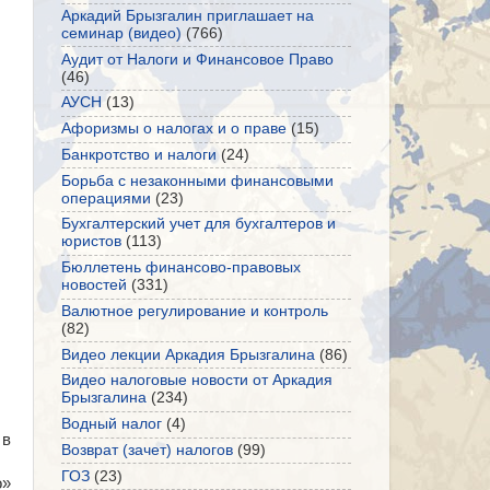
Аркадий Брызгалин приглашает на
семинар (видео)
(766)
Аудит от Налоги и Финансовое Право
(46)
АУСН
(13)
Афоризмы о налогах и о праве
(15)
Банкротство и налоги
(24)
Борьба с незаконными финансовыми
операциями
(23)
Бухгалтерский учет для бухгалтеров и
юристов
(113)
Бюллетень финансово-правовых
новостей
(331)
Валютное регулирование и контроль
(82)
Видео лекции Аркадия Брызгалина
(86)
Видео налоговые новости от Аркадия
Брызгалина
(234)
Водный налог
(4)
 в
Возврат (зачет) налогов
(99)
ГОЗ
(23)
о»