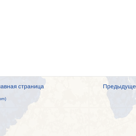
лавная страница
Предыдуще
om)