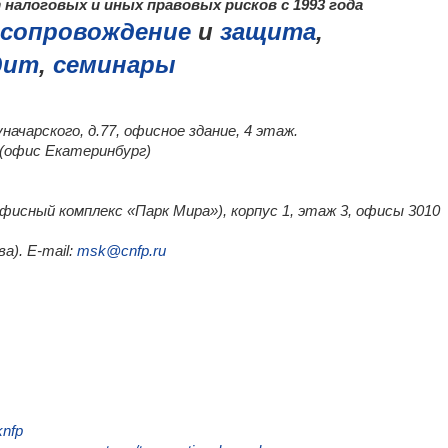
налоговых и иных правовых рисков с 1993 года
сопровождение
и
защита
,
дит
,
семинары
уначарского, д.77, офисное здание, 4 этаж.
0 (офис Екатеринбург)
(офисный комплекс «Парк Мира»), корпус 1, этаж 3, офисы 3010
а). E-mail:
msk@cnfp.ru
knfp