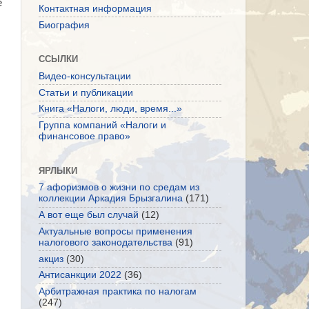
е
Контактная информация
Биография
ССЫЛКИ
Видео-консультации
Статьи и публикации
Книга «Налоги, люди, время...»
Группа компаний «Налоги и
финансовое право»
ЯРЛЫКИ
7 афоризмов о жизни по средам из
коллекции Аркадия Брызгалина
(171)
А вот еще был случай
(12)
Актуальные вопросы применения
налогового законодательства
(91)
акциз
(30)
Антисанкции 2022
(36)
Арбитражная практика по налогам
(247)