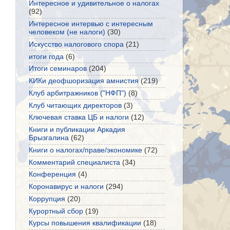
Интересное и удивительное о налогах
(92)
Интересное интервью с интересным
человеком (не налоги)
(30)
Искусство налогового спора
(21)
итоги года
(6)
Итоги семинаров
(204)
КИКи деофшоризация амнистия
(219)
Клуб арбитражников ("НФП")
(8)
Клуб читающих директоров
(3)
Ключевая ставка ЦБ и налоги
(12)
Книги и публикации Аркадия
Брызгалина
(62)
Книги о налогах/праве/экономике
(72)
Комментарий специалиста
(34)
Конференция
(4)
Коронавирус и налоги
(294)
Коррупция
(20)
Курортный сбор
(19)
Курсы повышения квалификации
(18)