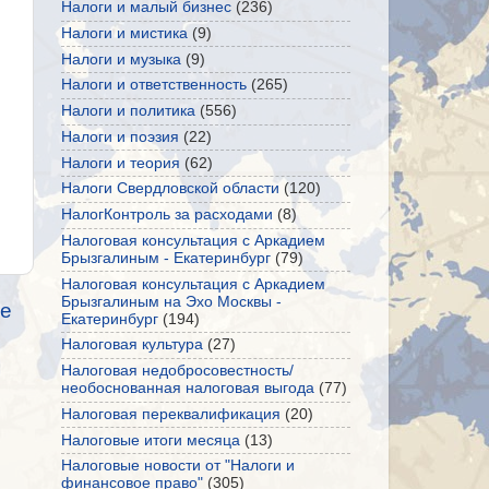
Налоги и малый бизнес
(236)
Налоги и мистика
(9)
Налоги и музыка
(9)
Налоги и ответственность
(265)
Налоги и политика
(556)
Налоги и поэзия
(22)
Налоги и теория
(62)
Налоги Свердловской области
(120)
НалогКонтроль за расходами
(8)
Налоговая консультация с Аркадием
Брызгалиным - Екатеринбург
(79)
Налоговая консультация с Аркадием
Брызгалиным на Эхо Москвы -
е
Екатеринбург
(194)
Налоговая культура
(27)
Налоговая недобросовестность/
необоснованная налоговая выгода
(77)
Налоговая переквалификация
(20)
Налоговые итоги месяца
(13)
Налоговые новости от "Налоги и
финансовое право"
(305)