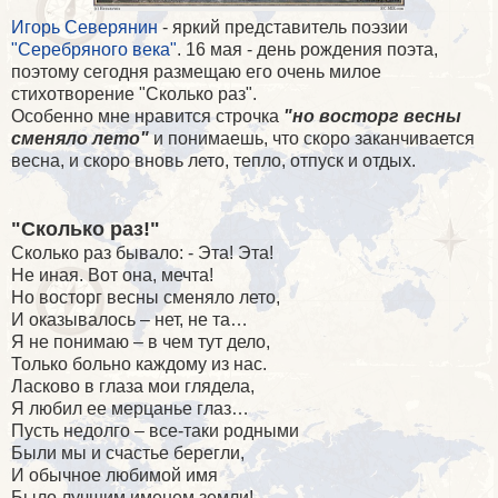
Игорь Северянин
- яркий представитель поэзии
"Серебряного века"
.
16 мая - день рождения поэта,
поэтому сегодня размещаю его очень милое
стихотворение "Сколько раз".
Особенно мне нравится строчка
"но восторг весны
сменяло лето"
и понимаешь, что скоро заканчивается
весна, и скоро вновь лето, тепло, отпуск и отдых.
"Сколько раз!"
Сколько раз бывало: - Эта! Эта!
Не иная. Вот она, мечта!
Но восторг весны сменяло лето,
И оказывалось – нет, не та…
Я не понимаю – в чем тут дело,
Только больно каждому из нас.
Ласково в глаза мои глядела,
Я любил ее мерцанье глаз…
Пусть недолго – все-таки родными
Были мы и счастье берегли,
И обычное любимой имя
Было лучшим именем земли!