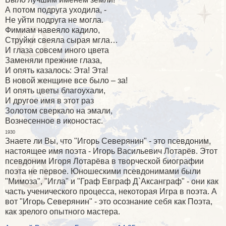
А потом подруга уходила, -
Не уйти подруга не могла.
Фимиам навеяло кадило,
Струйки свеяла сырая мгла…
И глаза совсем иного цвета
Заменяли прежние глаза,
И опять казалось: Эта! Эта!
В новой женщине все было – за!
И опять цветы благоухали,
И другое имя в этот раз
Золотом сверкало на эмали,
Вознесенное в иконостас.
1930
Знаете ли Вы, что "Игорь Северянин" - это псевдоним,
настоящее имя поэта - Игорь Васильевич Лотарёв. Этот
псевдоним Игоря Лотарёва в творческой биографии
поэта не первое. Юношескими псевдонимами были
"Мимоза", "Игла" и "Граф Евграф Д`Аксанграф" - они как
часть ученического процесса, некоторая Игра в поэта. А
вот "Игорь Северянин" - это осознание себя как Поэта,
как зрелого опытного мастера.