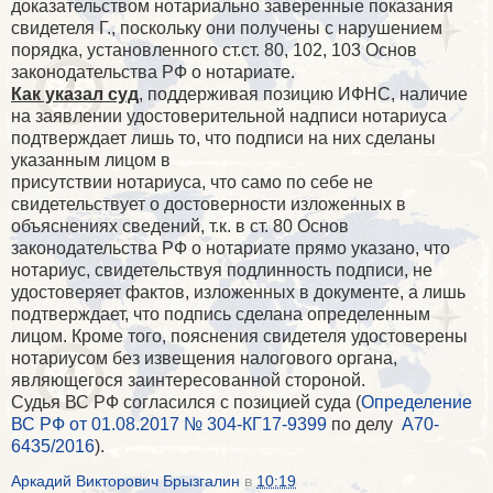
доказательством нотариально заверенные показания
свидетеля Г., поскольку они получены с нарушением
порядка, установленного ст.ст. 80, 102, 103 Основ
законодательства РФ о нотариате.
Как указал суд
, поддерживая позицию ИФНС, наличие
на заявлении удостоверительной надписи нотариуса
подтверждает лишь то, что подписи на них сделаны
указанным лицом в
присутствии нотариуса, что само по себе не
свидетельствует о достоверности изложенных в
объяснениях сведений, т.к. в ст. 80 Основ
законодательства РФ о нотариате прямо указано, что
нотариус, свидетельствуя подлинность подписи, не
удостоверяет фактов, изложенных в документе, а лишь
подтверждает, что подпись сделана определенным
лицом. Кроме того, пояснения свидетеля удостоверены
нотариусом без извещения налогового органа,
являющегося заинтересованной стороной.
Судья ВС РФ согласился с позицией суда (
Определение
ВС РФ от 01.08.2017 № 304-КГ17-9399
по делу
А70-
6435/2016
).
Аркадий Викторович Брызгалин
в
10:19