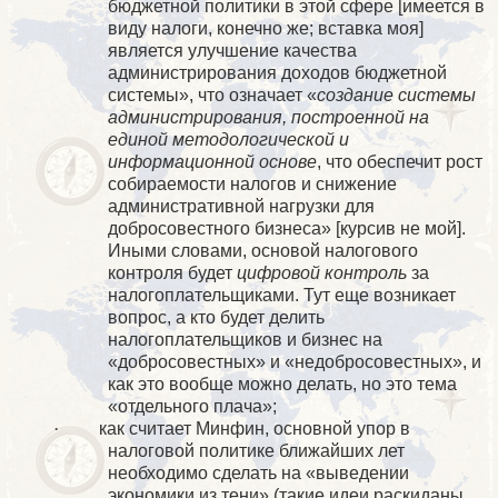
бюджетной политики в этой сфере [имеется в
виду налоги, конечно же; вставка моя]
является улучшение качества
администрирования доходов бюджетной
системы», что означает «
создание системы
администрирования, построенной на
единой методологической и
информационной основе
, что обеспечит рост
собираемости налогов и снижение
административной нагрузки для
добросовестного бизнеса» [курсив не мой].
Иными словами, основой налогового
контроля будет
цифровой контроль
за
налогоплательщиками. Тут еще возникает
вопрос, а кто будет делить
налогоплательщиков и бизнес на
«добросовестных» и «недобросовестных», и
как это вообще можно делать, но это тема
«отдельного плача»;
·
как считает Минфин, основной упор в
налоговой политике ближайших лет
необходимо сделать на «выведении
экономики из тени» (такие идеи раскиданы