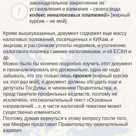
законодательное закрепление их
установления и взимания – своего рода
кодекс неналоговых платежей»
[жирный
курсив – не мой].
Кроме вышеуказанных, документ содержит еще массу
налоговых положений, посвященных и КИКам, и
акцизам, и рассрочкам уплаты недоимок, и уточнению
налогового платежа самими налоговиками, и об ЕСХН и
др.
Можно было бы конечно подробно изучить этот документ
и проанализировать его досконально, одно не надо
забывать, что это только лишь
проект
[жирный курсив
на этот раз мой], и документ должны обсудить еще и
депутаты ГосДумы, и чиновники Правительства, и
представители профильных ведомств, поэтому не
исключено, что окончательный текст «Основных
направлений…», в части налоговой тематики может
существенно измениться.
Поэтому, думаю вернуться к этому вопросу после того,
как Минфин представит Правительству окончательный
вариант.