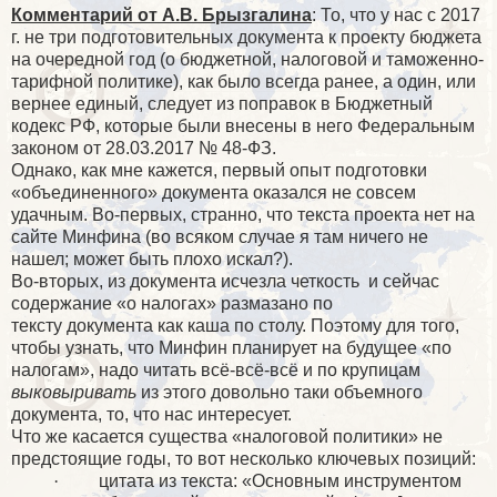
Комментарий от А.В. Брызгалина
: То, что у нас с 2017
г. не три подготовительных документа к проекту бюджета
на очередной год (о бюджетной, налоговой и таможенно-
тарифной политике), как было всегда ранее, а один, или
вернее единый, следует из поправок в Бюджетный
кодекс РФ, которые были внесены в него Федеральным
законом от 28.03.2017 № 48-ФЗ.
Однако, как мне кажется, первый опыт подготовки
«объединенного» документа оказался не совсем
удачным. Во-первых, странно, что текста проекта нет на
сайте Минфина (во всяком случае я там ничего не
нашел; может быть плохо искал?).
Во-вторых, из документа исчезла четкость
и сейчас
содержание «о налогах» размазано по
тексту документа как каша по столу. Поэтому для того,
чтобы узнать, что Минфин планирует на будущее «по
налогам», надо читать всё-всё-всё и по крупицам
выковыривать
из этого довольно таки объемного
документа, то, что нас интересует.
Что же касается существа «налоговой политики» не
предстоящие годы, то вот несколько ключевых позиций:
·
цитата из текста: «Основным инструментом