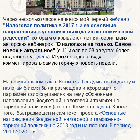
Через несколько часов начнется мой первый
вебинар
"Налоговая политика в 2017 г. и ее основные
направления в условиях выхода из экономической
рецессии"
, которым открывается летняя серия
моих
авторских вебинаров
"О налогах и не только. Самое
новое и актуальное"
(с 11 июля по 08 августа; более
подробно см.
здесь).
И уже сегодня я буду
комментировать самую горячую новость недели.
На
официальном сайте Комитета ГосДумы по бюджету и
налогам
5 июля была размещена информация о
парламентских слушаниях на тему «Основные
направления бюджетной, налоговой и таможенно-
тарифной политике» (см. стр. Комитета
здесь
). Кроме
того,
был размещен и сам текст проекта «
Основные
направления бюджетной, налоговой и таможенно-
тарифной политики на 2018 год и на плановый период
2019-2020 гг.»
.