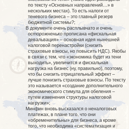
по тексту «Основных направлений…» в
нескольких местах). То есть налоги от
теневого бизнеса – это главный резерв
бюджетной системы?;
·
В документе очень расплывчато и очень
осторожненько
прописана «фискальная
девальвация» – основная идея нынешней
налоговой перенастройки (снизить
страховые взносы, но повысить НДС). Якобы
в связи с тем, что «экономика будет из тени
выходить», увеличится и фискальная
нагрузка на бизнес (ну, правильно), поэтому,
что бы снизить отрицательный эффект –
лучше понизить страховые взносы. По тексту
это называется «создание дополнительного
экономического стимула для обеления –
путем изменения структуры налоговой
нагрузки»;
·
Минфин вновь высказался о неналоговых
платежах, в плане того, что они
«обременительны» для бизнеса, а кроме
того, что необходима «систематизация и