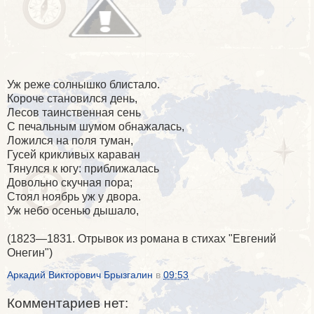
Уж реже солнышко блистало.
Короче становился день,
Лесов таинственная сень
С печальным шумом обнажалась,
Ложился на поля туман,
Гусей крикливых караван
Тянулся к югу: приближалась
Довольно скучная пора;
Стоял ноябрь уж у двора.
Уж небо осенью дышало,
(1823—1831. Отрывок из романа в стихах "Евгений
Онегин")
Аркадий Викторович Брызгалин
в
09:53
Комментариев нет: