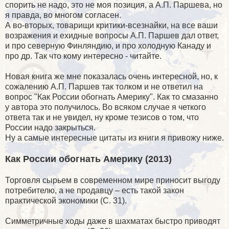
спорить не надо, это не моя позиция, а А.П. Паршева, но
я правда, во многом согласен.
А во-вторых, товарищи критики-всезнайки, на все ваши
возражения и ехидные вопросы А.П. Паршев дал ответ,
и про северную Финляндию, и про холодную Канаду и
про др. Так что кому интересно - читайте.
Новая книга же мне показалась очень интересной, но, к
сожалению А.П. Паршев так толком и не ответил на
вопрос "Как России обогнать Америку". Как то смазанно
у автора это получилось. Во всяком случае я четкого
ответа так и не увидел, ну кроме тезисов о том, что
России надо закрыться.
Ну а самые интересные цитаты из книги я привожу ниже.
Как России обогнать Америку (2013)
Торговля сырьем в современном мире приносит выгоду
потребителю, а не продавцу – есть такой закон
практической экономики (С. 31).
Симметричные ходы даже в шахматах быстро приводят