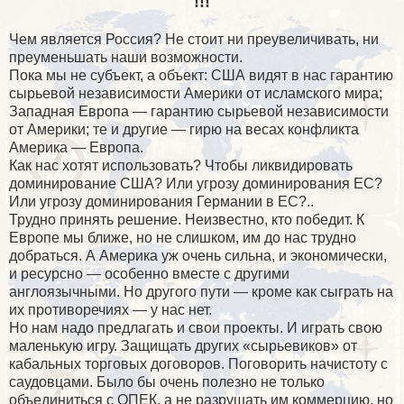
!!!
Чем является Россия? Не стоит ни преувеличивать, ни
преуменьшать наши возможности.
Пока мы не субъект, а объект: США видят в нас гарантию
сырьевой независимости Америки от исламского мира;
Западная Европа — гарантию сырьевой независимости
от Америки; те и другие — гирю на весах конфликта
Америка — Европа.
Как нас хотят использовать? Чтобы ликвидировать
доминирование США? Или угрозу доминирования ЕС?
Или угрозу доминирования Германии в ЕС?..
Трудно принять решение. Неизвестно, кто победит. К
Европе мы ближе, но не слишком, им до нас трудно
добраться. А Америка уж очень сильна, и экономически,
и ресурсно — особенно вместе с другими
англоязычными. Но другого пути — кроме как сыграть на
их противоречиях — у нас нет.
Но нам надо предлагать и свои проекты. И играть свою
маленькую игру. Защищать других «сырьевиков» от
кабальных торговых договоров. Поговорить начистоту с
саудовцами. Было бы очень полезно не только
объединиться с ОПЕК, а не разрушать им коммерцию, но