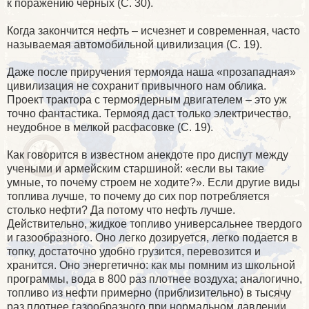
к поражению черных (С. 30).
Когда закончится нефть – исчезнет и современная, часто
называемая автомобильной цивилизация (С. 19).
Даже после приручения термояда наша «прозападная»
цивилизация не сохранит привычного нам облика.
Проект трактора с термоядерным двигателем – это уж
точно фантастика. Термояд даст только электричество,
неудобное в мелкой расфасовке (С. 19).
Как говорится в известном анекдоте про диспут между
учеными и армейским старшиной: «если вы такие
умные, то почему строем не ходите?». Если другие виды
топлива лучше, то почему до сих пор потребляется
столько нефти? Да потому что нефть лучше.
Действительно, жидкое топливо универсальнее твердого
и газообразного. Оно легко дозируется, легко подается в
топку, достаточно удобно грузится, перевозится и
хранится. Оно энергетично: как мы помним из школьной
программы, вода в 800 раз плотнее воздуха; аналогично,
топливо из нефти примерно (приблизительно) в тысячу
раз плотнее газообразного при нормальном давлении.