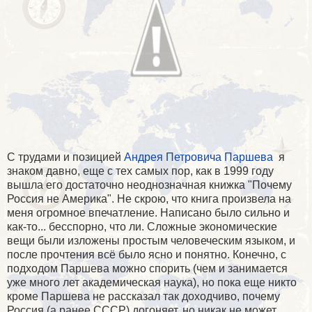
С трудами и позицией
Андрея Петровича Паршева
я
знаком давно, еще с тех самых пор, как в 1999 году
вышла его достаточно неоднозначная книжка "Почему
Россия не Америка". Не скрою, что книга произвела на
меня огромное впечатление. Написано было сильно и
как-то... бесспорно, что ли. Сложные экономические
вещи были изложены простым человеческим языком, и
после прочтения всё было ясно и понятно. Конечно, с
подходом Паршева можно спорить (чем и занимается
уже много лет академическая наука), но пока еще никто
кроме Паршева не рассказал так доходчиво, почему
Россия (а ранее СССР) догоняет, но никак не может