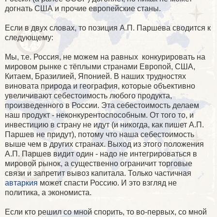
догнать США и прочие европейские станы.
Если в двух словах, то позиция А.П. Паршева сводится к
следующему:
Мы, т.е. Россия, не можем на равных конкурировать на
мировом рынке с тёплыми странами Европой, США,
Китаем, Бразилией, Японией. В наших трудностях
виновата природа и география, которые объективно
увеличивают себестоимость любого продукта,
произведенного в России. Эта себестоимость делаем
наш продукт - неконкурентоспособным. От того то, и
инвестицию в страну не идут (и никогда, как пишет А.П.
Паршев не придут), потому что наша себестоимость
выше чем в других странах. Выход из этого положения
А.П. Паршев видит один - надо не интегрироваться в
мировой рынок, а существенно ограничит торговые
связи и запретит вывоз капитала. Только частичная
автаркия
может спасти Россию. И это взгляд не
политика, а экономиста.
Если кто решил со мной спорить, то во-первых, со мной