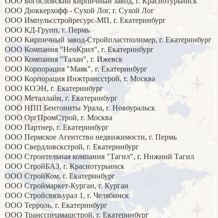
ООО Богословский кирпичный завод, г. Краснотурьинск
ООО Дюккерхофф - Сухой Лог, г. Сухой Лог
ООО Импульсстройресурс-МП, г. Екатеринбург
ООО КД-Групп, г. Пермь
ООО Кирпичный завод-Стройпластполимер, г. Екатеринбург
ООО Компания "НеоКрил", г. Екатеринбург
ООО Компания "Талан", г. Ижевск
ООО Корпорация "Маяк", г. Екатеринбург
ООО Корпорация Инжтрансстрой, г. Москва
ООО КОЭН, г. Екатеринбург
ООО Металлайн, г. Екатеринбург
ООО НПП Бентониты Урала, г. Новоуральск
ООО ОргПромСтрой, г. Москва
ООО Партнер, г. Екатеринбург
ООО Пермское Агентство недвижимости, г. Пермь
ООО Свердловскстрой, г. Екатеринбург
ООО Строительная компания "Тагил", г. Нижний Тагил
ООО СтройБАЗ, г. Краснотурьинск
ООО СтройКом, г. Екатеринбург
ООО Строймаркет-Курган, г. Курган
ООО Стройсвязьурал 1, г. Челябинск
ООО Терроль, г. Екатеринбург
ООО Трансспецмашстрой, г. Екатеринбург