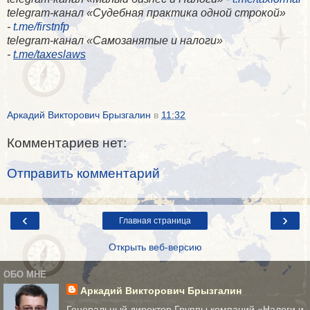
telegram-канал «​Судебная практика одной строкой»
-
t.me/firstnfp
telegram-канал «​Самозанятые и налоги»
-
t.me/taxeslaws
Аркадий Викторович Брызгалин
в
11:32
Комментариев нет:
Отправить комментарий
‹
›
Главная страница
Открыть веб-версию
ОБО МНЕ
Аркадий Викторович Брызгалин
Генеральный директор Группы компаний «Налоги и