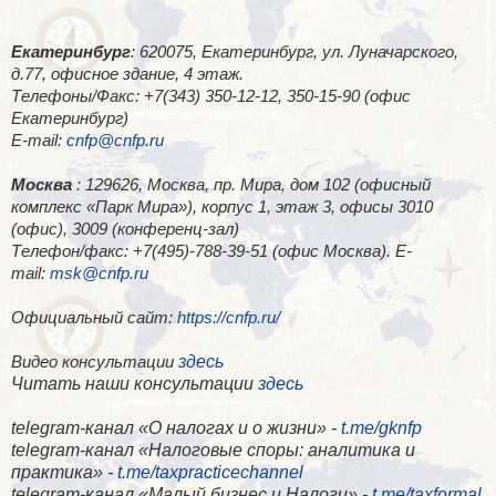
Екатеринбург
: 620075, Екатеринбург, ул. Луначарского,
д.77, офисное здание, 4 этаж.
Телефоны/Факс: +7(343) 350-12-12, 350-15-90 (офис
Екатеринбург)
E-mail:
cnfp@cnfp.ru
Москва
: 129626, Москва, пр. Мира, дом 102 (офисный
комплекс «Парк Мира»), корпус 1, этаж 3, офисы 3010
(офис), 3009 (конференц-зал)
Телефон/факс: +7(495)-788-39-51 (офис Москва). E-
mail:
msk@cnfp.ru
Официальный сайт:
https://cnfp.ru/
здесь
Видео консультации
Читать наши консультации
здесь
telegram-канал «О налогах и о жизни» -
t.me/gknfp
telegram-канал «Налоговые споры: аналитика и
практика» -
t.me/taxpracticechannel
telegram-канал «Малый бизнес и Налоги» -
t.me/taxformal