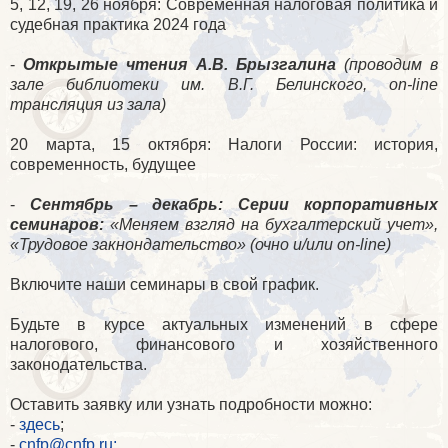
5, 12, 19, 26 ноября: Современная налоговая политика и
судебная практика 2024 года
-
Открытые чтения А.В. Брызгалина
(проводим в
зале библиотеки им. В.Г. Белинского, on-line
трансляция из зала)
20 марта, 15 октября: Налоги России: история,
современность, будущее
-
Сентябрь – декабрь: Серии корпоративных
семинаров:
«Меняем взгляд на бухгалтерский учет»,
«Трудовое закнондательство» (очно и/или on-line)
Включите наши семинары в свой график.
Будьте в курсе актуальных изменений в сфере
налогового, финансового и хозяйственного
законодательства.
Оставить заявку или узнать подробности можно:
-
здесь
;
-
cnfp@cnfp.ru;