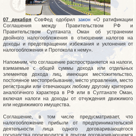
07 декабря
СовФед одобрил
закон
«О ратификации
Соглашения между Правительством РФ и
Правительством Султаната Оман об устранении
двойного налогообложения в отношении налогов на
доходы и предотвращении избежания и уклонения от
налогообложения и Протокола к нему».
Напомним, что соглашение распространяется на налоги,
взимаемые с общей суммы дохода или отдельных
элементов дохода лиц, имеющих местожительство,
постоянное местопребывание, место управления, место
регистрации или отвечающих любому другому критерию
аналогичного характера в РФ или в Султанате Оман,
включая налоги на доходы от отчуждения движимого
или недвижимого имущества.
Соглашение, в том числе предусматривает, что
налогообложение прибыли от предпринимательской
деятельности лица одного договаривающегося
государства производится в другом договаривающемся