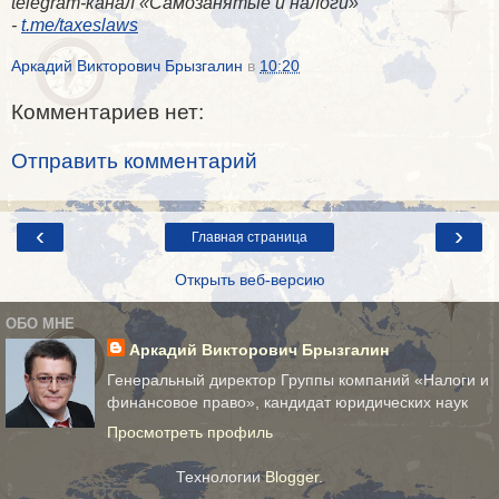
telegram-канал «​Самозанятые и налоги»
-
t.me/taxeslaws
Аркадий Викторович Брызгалин
в
10:20
Комментариев нет:
Отправить комментарий
‹
›
Главная страница
Открыть веб-версию
ОБО МНЕ
Аркадий Викторович Брызгалин
Генеральный директор Группы компаний «Налоги и
финансовое право», кандидат юридических наук
Просмотреть профиль
Технологии
Blogger
.