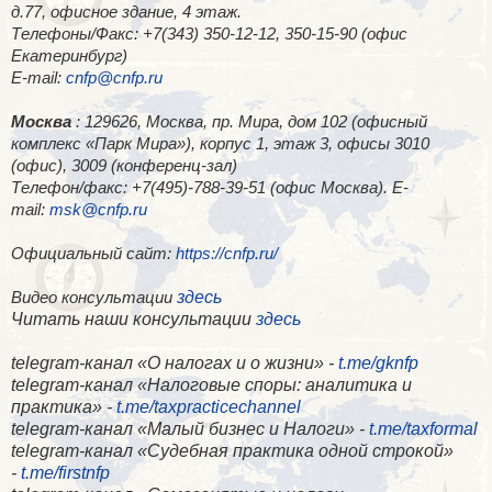
д.77, офисное здание, 4 этаж.
Телефоны/Факс: +7(343) 350-12-12, 350-15-90 (офис
Екатеринбург)
E-mail:
cnfp@cnfp.ru
Москва
: 129626, Москва, пр. Мира, дом 102 (офисный
комплекс «Парк Мира»), корпус 1, этаж 3, офисы 3010
(офис), 3009 (конференц-зал)
Телефон/факс: +7(495)-788-39-51 (офис Москва). E-
mail:
msk@cnfp.ru
Официальный сайт:
https://cnfp.ru/
здесь
Видео консультации
Читать наши консультации
здесь
telegram-канал «О налогах и о жизни» -
t.me/gknfp
telegram-канал «Налоговые споры: аналитика и
практика» -
t.me/taxpracticechannel
telegram-канал «Малый бизнес и Налоги» -
t.me/taxformal
telegram-канал «​Судебная практика одной строкой»
-
t.me/firstnfp