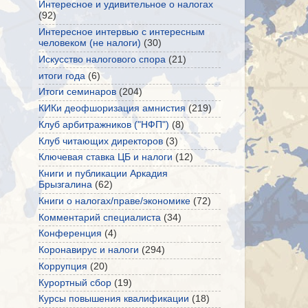
Интересное и удивительное о налогах
(92)
Интересное интервью с интересным
человеком (не налоги)
(30)
Искусство налогового спора
(21)
итоги года
(6)
Итоги семинаров
(204)
КИКи деофшоризация амнистия
(219)
Клуб арбитражников ("НФП")
(8)
Клуб читающих директоров
(3)
Ключевая ставка ЦБ и налоги
(12)
Книги и публикации Аркадия
Брызгалина
(62)
Книги о налогах/праве/экономике
(72)
Комментарий специалиста
(34)
Конференция
(4)
Коронавирус и налоги
(294)
Коррупция
(20)
Курортный сбор
(19)
Курсы повышения квалификации
(18)