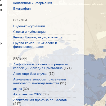
х
Контактная информация
 и
Биография
ом
ССЫЛКИ
Видео-консультации
Статьи и публикации
Книга «Налоги, люди, время...»
му
Группа компаний «Налоги и
финансовое право»
ЯРЛЫКИ
7 афоризмов о жизни по средам из
коллекции Аркадия Брызгалина
(171)
А вот еще был случай
(12)
Актуальные вопросы применения
налогового законодательства
(91)
акциз
(30)
Антисанкции 2022
(36)
Арбитражная практика по налогам
(247)