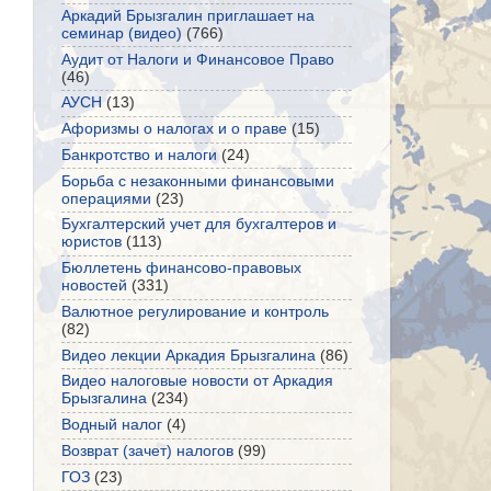
Аркадий Брызгалин приглашает на
семинар (видео)
(766)
Аудит от Налоги и Финансовое Право
(46)
АУСН
(13)
Афоризмы о налогах и о праве
(15)
Банкротство и налоги
(24)
Борьба с незаконными финансовыми
операциями
(23)
Бухгалтерский учет для бухгалтеров и
юристов
(113)
Бюллетень финансово-правовых
новостей
(331)
Валютное регулирование и контроль
(82)
Видео лекции Аркадия Брызгалина
(86)
Видео налоговые новости от Аркадия
Брызгалина
(234)
Водный налог
(4)
Возврат (зачет) налогов
(99)
ГОЗ
(23)