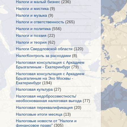
Налоги и малый бизнес
(236)
Налоги и мистика
(9)
Налоги и музыка
(9)
Налоги и ответственность
(265)
Налоги и политика
(556)
Налоги и поэзия
(22)
Налоги и теория
(62)
Налоги Свердловской области
(120)
НалогКонтроль за расходами
(8)
Налоговая консультация с Аркадием
Брызгалиным - Екатеринбург
(79)
Налоговая консультация с Аркадием
Брызгалиным на Эхо Москвы -
Екатеринбург
(194)
Налоговая культура
(27)
Налоговая недобросовестность/
необоснованная налоговая выгода
(77)
Налоговая переквалификация
(20)
Налоговые итоги месяца
(13)
Налоговые новости от "Налоги и
финансовое право"
(305)