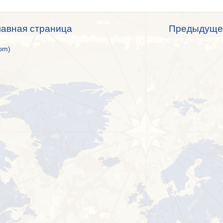
лавная страница
Предыдуще
om)