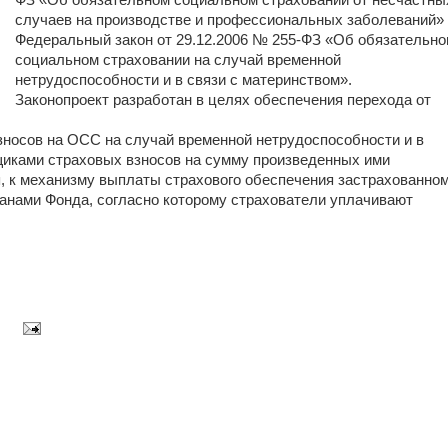
ФЗ «Об обязательном социальном страховании от несчастны
случаев на производстве и профессиональных заболеваний»
Федеральный закон от 29.12.2006 № 255-ФЗ «Об обязательн
социальном страховании на случай временной
нетрудоспособности и в связи с материнством».
Законопроект разработан в целях обеспечения перехода от
зносов на ОСС на случай временной нетрудоспособности и в
иками страховых взносов на сумму произведенных ими
я, к механизму выплаты страхового обеспечения застрахованно
анами Фонда, согласно которому страхователи уплачивают