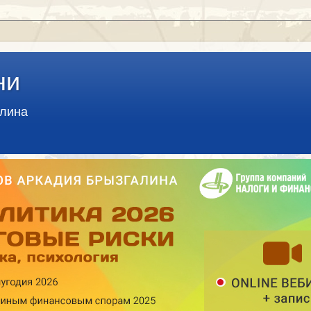
ни
алина