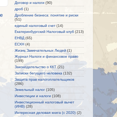
Договор и налоги
(90)
дроб
(1)
е
Дробление бизнеса: понятие и риски
(51)
единый налоговый счет
(14)
Екатеринбургский Налоговый клуб
(213)
ЕНВД
(65)
ЕСХН
(4)
Жизнь Замечательных Людей
(1)
Журнал Налоги и финансовое право
(199)
Законодательство о ККТ
(21)
Записки бегущего человека
(132)
Защита прав налогоплательщиков
(286)
Земельный налог
(105)
Инвестиции и налоги
(108)
Инвестиционный налоговый вычет
(ИНВ)
(28)
Интересная деловая книга (с 2020)
(2)