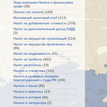
Лица компании Налоги и финансовое
право
(38)
Личное (не налоги)
(169)
Московский налоговый клуб
(213)
Налог на добавленную стоимость
(378)
Налог на дополнительный доход (НДД)
(3)
Налог на имущество организаций
(214)
Налог на имущество физических лиц
(85)
Налог на недвижимость
(51)
Налог на прибыль
(462)
Налог на роскошь
(19)
Налоги и статистика
(131)
Налоги в правовых позициях
Конституционного Суда РФ
(109)
Налоги и банки
(89)
Налоги и живопись
(13)
Налоги и история
(66)
Налоги и литература
(2)