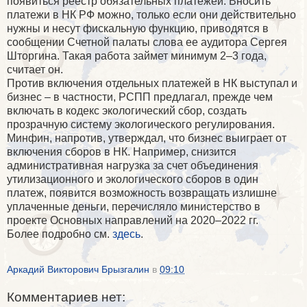
появиться реестр обязательных платежей. Вносить
платежи в НК РФ можно, только если они действительно
нужны и несут фискальную функцию, приводятся в
сообщении Счетной палаты слова ее аудитора Сергея
Шторгина. Такая работа займет минимум 2–3 года,
считает он.
Против включения отдельных платежей в НК выступал и
бизнес – в частности, РСПП предлагал, прежде чем
включать в кодекс экологический сбор, создать
прозрачную систему экологического регулирования.
Минфин, напротив, утверждал, что бизнес выиграет от
включения сборов в НК. Например, снизится
административная нагрузка за счет объединения
утилизационного и экологического сборов в один
платеж, появится возможность возвращать излишне
уплаченные деньги, перечисляло министерство в
проекте Основных направлений на 2020–2022 гг.
Более подробно см.
здесь
.
Аркадий Викторович Брызгалин
в
09:10
Комментариев нет: