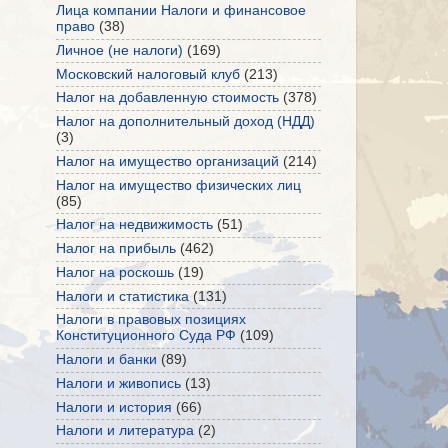
Лица компании Налоги и финансовое
право
(38)
Личное (не налоги)
(169)
Московский налоговый клуб
(213)
Налог на добавленную стоимость
(378)
Налог на дополнительный доход (НДД)
(3)
Налог на имущество организаций
(214)
Налог на имущество физических лиц
(85)
Налог на недвижимость
(51)
Налог на прибыль
(462)
Налог на роскошь
(19)
Налоги и статистика
(131)
Налоги в правовых позициях
Конституционного Суда РФ
(109)
Налоги и банки
(89)
Налоги и живопись
(13)
Налоги и история
(66)
Налоги и литература
(2)