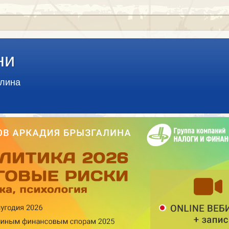
ни
алина