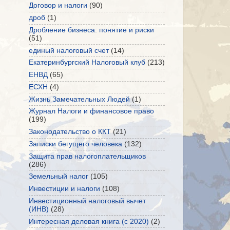
Договор и налоги
(90)
дроб
(1)
Дробление бизнеса: понятие и риски
(51)
единый налоговый счет
(14)
Екатеринбургский Налоговый клуб
(213)
ЕНВД
(65)
ЕСХН
(4)
Жизнь Замечательных Людей
(1)
Журнал Налоги и финансовое право
(199)
Законодательство о ККТ
(21)
Записки бегущего человека
(132)
Защита прав налогоплательщиков
(286)
Земельный налог
(105)
Инвестиции и налоги
(108)
Инвестиционный налоговый вычет
(ИНВ)
(28)
Интересная деловая книга (с 2020)
(2)