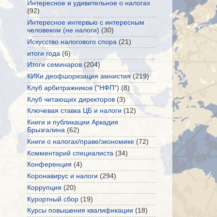
Интересное и удивительное о налогах
(92)
Интересное интервью с интересным
человеком (не налоги)
(30)
Искусство налогового спора
(21)
итоги года
(6)
Итоги семинаров
(204)
КИКи деофшоризация амнистия
(219)
Клуб арбитражников ("НФП")
(8)
Клуб читающих директоров
(3)
Ключевая ставка ЦБ и налоги
(12)
Книги и публикации Аркадия
Брызгалина
(62)
Книги о налогах/праве/экономике
(72)
Комментарий специалиста
(34)
Конференция
(4)
Коронавирус и налоги
(294)
Коррупция
(20)
Курортный сбор
(19)
Курсы повышения квалификации
(18)