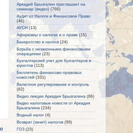
Аркадий Брызгалин приглашает на
семинар (видео)
(766)
Аудит от Налоги и Финансовое Право
(46)
АУСН
(13)
Афоризмы о налогах и о праве
(15)
Банкротство и налоги
(24)
Борьба с незаконными финансовыми
операциями
(23)
Бухгалтерский учет для бухгалтеров и
юристов
(113)
Бюллетень финансово-правовых
новостей
(331)
Валютное регулирование и контроль
(82)
Видео лекции Аркадия Брызгалина
(86)
Видео налоговые новости от Аркадия
Брызгалина
(234)
Водный налог
(4)
Возврат (зачет) налогов
(99)
е
ГОЗ
(23)