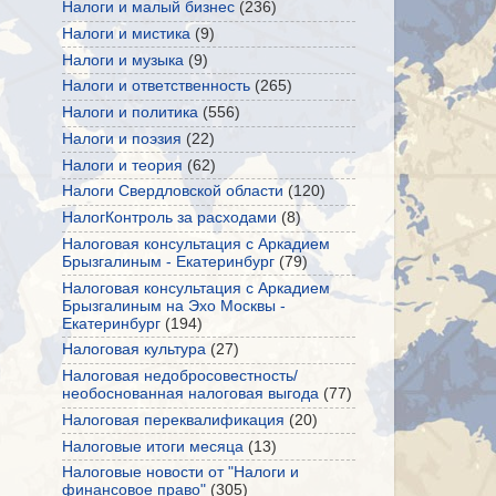
Налоги и малый бизнес
(236)
Налоги и мистика
(9)
Налоги и музыка
(9)
Налоги и ответственность
(265)
Налоги и политика
(556)
Налоги и поэзия
(22)
Налоги и теория
(62)
Налоги Свердловской области
(120)
НалогКонтроль за расходами
(8)
Налоговая консультация с Аркадием
Брызгалиным - Екатеринбург
(79)
Налоговая консультация с Аркадием
Брызгалиным на Эхо Москвы -
Екатеринбург
(194)
Налоговая культура
(27)
Налоговая недобросовестность/
необоснованная налоговая выгода
(77)
Налоговая переквалификация
(20)
Налоговые итоги месяца
(13)
Налоговые новости от "Налоги и
финансовое право"
(305)