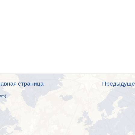
лавная страница
Предыдуще
om)