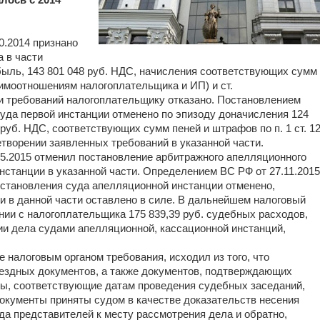
лось с 2014
0.2014 признано
 в части
ибыль, 143 801 048 руб. НДС, начисления соответствующих сумм
заимоотношениям налогоплательщика и ИП) и ст.
ти требований налогоплательщику отказано. Постановлением
суда первой инстанции отменено по эпизоду доначисления 124
 руб. НДС, соответствующих сумм пеней и штрафов по п. 1 ст. 1
творении заявленных требований в указанной части.
5.2015 отменил постановление арбитражного апелляционного
инстанции в указанной части. Определением ВС РФ от 27.11.2015
остановления суда апелляционной инстанции отменено,
и в данной части оставлено в силе. В дальнейшем налоговый
нии с налогоплательщика 175 839,39 руб. судебных расходов,
ии дела судами апелляционной, кассационной инстанций,
налоговым органом требования, исходил из того, что
ездных документов, а также документов, подтверждающих
ты, соответствующие датам проведения судебных заседаний,
окументы приняты судом в качестве доказательств несения
да представителей к месту рассмотрения дела и обратно,