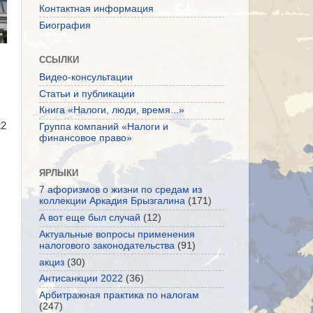
Контактная информация
Биография
ССЫЛКИ
Видео-консультации
Статьи и публикации
Книга «Налоги, люди, время...»
22
Группа компаний «Налоги и
финансовое право»
ЯРЛЫКИ
7 афоризмов о жизни по средам из
коллекции Аркадия Брызгалина
(171)
А вот еще был случай
(12)
Актуальные вопросы применения
налогового законодательства
(91)
акциз
(30)
Антисанкции 2022
(36)
Арбитражная практика по налогам
(247)