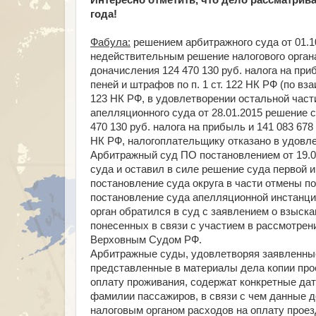
Интересно отметить, что дело рассматрива
года!
Фабула:
решением арбитражного суда от 01.1
недействительным решение налогового органа
доначисления 124 470 130 руб. налога на пр
пеней и штрафов по п. 1 ст. 122 НК РФ (по в
123 НК РФ, в удовлетворении остальной час
апелляционного суда от 28.01.2015 решение 
470 130 руб. налога на прибыль и 141 083 678
НК РФ, налогоплательщику отказано в удовле
Арбитражный суд ПО постановлением от 19.0
суда и оставил в силе решение суда первой 
постановление суда округа в части отмены п
постановление суда апелляционной инстанци
орган обратился в суд с заявлением о взыска
понесенных в связи с участием в рассмотрен
Верховным Судом РФ.
Арбитражные суды, удовлетворяя заявленные 
представленные в материалы дела копии про
оплату проживания, содержат конкретные да
фамилии пассажиров, в связи с чем данные д
налоговым органом расходов на оплату проез