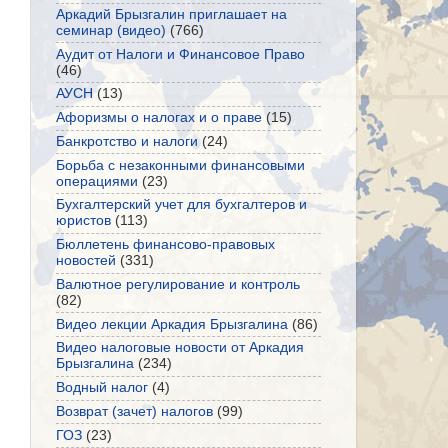
Аркадий Брызгалин приглашает на
семинар (видео)
(766)
Аудит от Налоги и Финансовое Право
(46)
АУСН
(13)
Афоризмы о налогах и о праве
(15)
Банкротство и налоги
(24)
Борьба с незаконными финансовыми
операциями
(23)
Бухгалтерский учет для бухгалтеров и
юристов
(113)
Бюллетень финансово-правовых
новостей
(331)
Валютное регулирование и контроль
(82)
Видео лекции Аркадия Брызгалина
(86)
Видео налоговые новости от Аркадия
Брызгалина
(234)
Водный налог
(4)
Возврат (зачет) налогов
(99)
ГОЗ
(23)