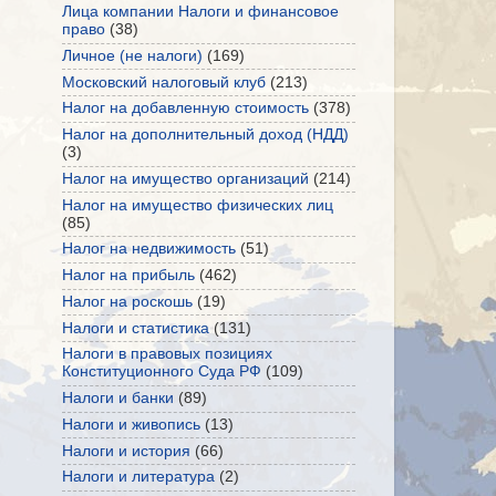
Лица компании Налоги и финансовое
право
(38)
Личное (не налоги)
(169)
Московский налоговый клуб
(213)
Налог на добавленную стоимость
(378)
Налог на дополнительный доход (НДД)
(3)
Налог на имущество организаций
(214)
Налог на имущество физических лиц
(85)
Налог на недвижимость
(51)
Налог на прибыль
(462)
Налог на роскошь
(19)
Налоги и статистика
(131)
Налоги в правовых позициях
Конституционного Суда РФ
(109)
Налоги и банки
(89)
Налоги и живопись
(13)
Налоги и история
(66)
Налоги и литература
(2)