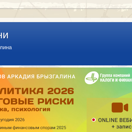
ни
алина