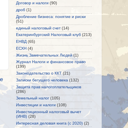
Договор и налоги
(90)
дроб
(1)
Дробление бизнеса: понятие и риски
(51)
единый налоговый счет
(14)
Екатеринбургский Налоговый клуб
(213)
ЕНВД
(65)
ЕСХН
(4)
Жизнь Замечательных Людей
(1)
Журнал Налоги и финансовое право
(199)
Законодательство о ККТ
(21)
е
Записки бегущего человека
(132)
Защита прав налогоплательщиков
(286)
Земельный налог
(105)
Инвестиции и налоги
(108)
Инвестиционный налоговый вычет
(ИНВ)
(28)
Интересная деловая книга (с 2020)
(2)