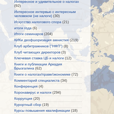
Интересное и удивительное о налогах
(92)
Интересное интервью с интересным
человеком (не налоги)
(30)
Искусство налогового спора
(21)
итоги года
(6)
Итоги семинаров
(204)
КИКи деофшоризация амнистия
(219)
Клуб арбитражников ("НФП")
(8)
Клуб читающих директоров
(3)
Ключевая ставка ЦБ и налоги
(12)
Книги и публикации Аркадия
Брызгалина
(62)
Книги о налогах/праве/экономике
(72)
Комментарий специалиста
(34)
Конференция
(4)
Коронавирус и налоги
(294)
Коррупция
(20)
Курортный сбор
(19)
Курсы повышения квалификации
(18)