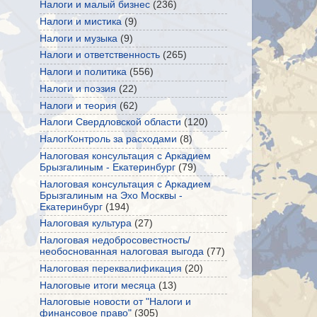
Налоги и малый бизнес
(236)
Налоги и мистика
(9)
Налоги и музыка
(9)
Налоги и ответственность
(265)
Налоги и политика
(556)
Налоги и поэзия
(22)
Налоги и теория
(62)
Налоги Свердловской области
(120)
НалогКонтроль за расходами
(8)
Налоговая консультация с Аркадием
Брызгалиным - Екатеринбург
(79)
Налоговая консультация с Аркадием
Брызгалиным на Эхо Москвы -
Екатеринбург
(194)
Налоговая культура
(27)
Налоговая недобросовестность/
необоснованная налоговая выгода
(77)
Налоговая переквалификация
(20)
Налоговые итоги месяца
(13)
Налоговые новости от "Налоги и
финансовое право"
(305)