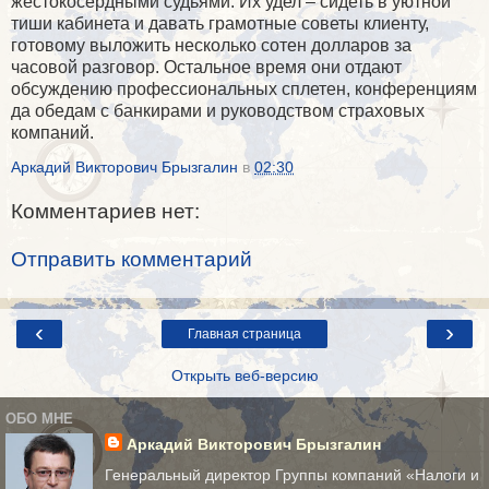
жестокосердными судьями. Их удел – сидеть в уютной
тиши кабинета и давать грамотные советы клиенту,
готовому выложить несколько сотен долларов за
часовой разговор. Остальное время они отдают
обсуждению профессиональных сплетен, конференциям
да обедам с банкирами и руководством страховых
компаний.
Аркадий Викторович Брызгалин
в
02:30
Комментариев нет:
Отправить комментарий
‹
›
Главная страница
Открыть веб-версию
ОБО МНЕ
Аркадий Викторович Брызгалин
Генеральный директор Группы компаний «Налоги и