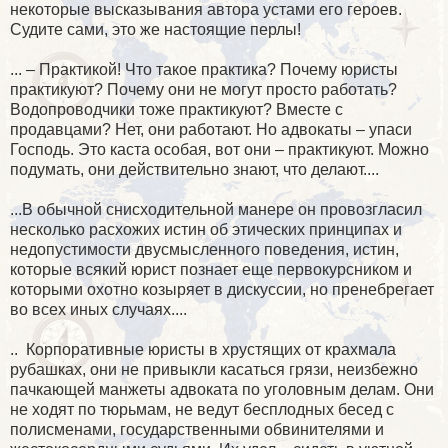
некоторые высказывания автора устами его героев.
Судите сами, это же настоящие перлы!
... – Практикой! Что такое практика? Почему юристы
практикуют? Почему они не могут просто работать?
Водопроводчики тоже практикуют? Вместе с
продавцами? Нет, они работают. Но адвокаты – упаси
Господь. Это каста особая, вот они – практикуют. Можно
подумать, они действительно знают, что делают....
...В обычной снисходительной манере он провозгласил
несколько расхожих истин об этических принципах и
недопустимости двусмысленного поведения, истин,
которые всякий юрист познает еще первокурсником и
которыми охотно козыряет в дискуссии, но пренебрегает
во всех иных случаях....
.. Корпоративные юристы в хрустящих от крахмала
рубашках, они не привыкли касаться грязи, неизбежно
пачкающей манжеты адвоката по уголовным делам. Они
не ходят по тюрьмам, не ведут бесплодных бесед с
полисменами, государственными обвинителями и