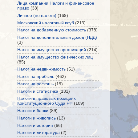
Лица компании Налоги и финансовое
право
(38)
Личное (не налоги)
(169)
Московский налоговый клуб
(213)
Налог на добавленную стоимость
(378)
Налог на дополнительный доход (НДД)
(3)
Налог на имущество организаций
(214)
Налог на имущество физических лиц
(85)
Налог на недвижимость
(51)
Налог на прибыль
(462)
Налог на роскошь
(19)
Налоги и статистика
(131)
Налоги в правовых позициях
Конституционного Суда РФ
(109)
Налоги и банки
(89)
Налоги и живопись
(13)
Налоги и история
(66)
Налоги и литература
(2)