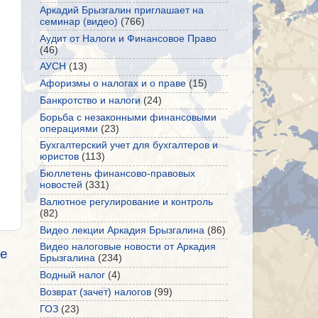
Аркадий Брызгалин приглашает на
семинар (видео)
(766)
Аудит от Налоги и Финансовое Право
(46)
АУСН
(13)
Афоризмы о налогах и о праве
(15)
Банкротство и налоги
(24)
Борьба с незаконными финансовыми
операциями
(23)
Бухгалтерский учет для бухгалтеров и
юристов
(113)
Бюллетень финансово-правовых
новостей
(331)
Валютное регулирование и контроль
(82)
Видео лекции Аркадия Брызгалина
(86)
Видео налоговые новости от Аркадия
е
Брызгалина
(234)
Водный налог
(4)
Возврат (зачет) налогов
(99)
ГОЗ
(23)