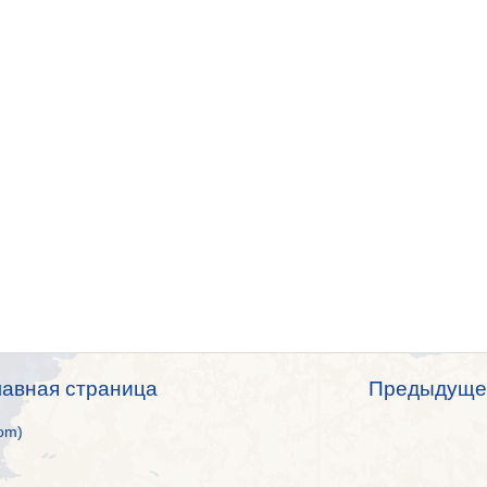
лавная страница
Предыдуще
om)