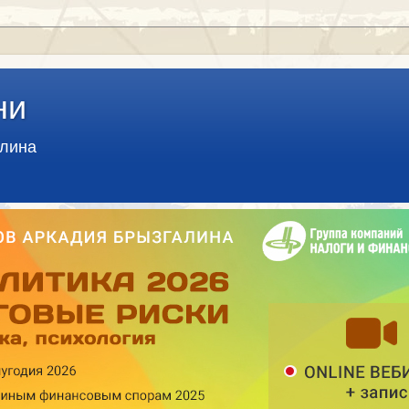
ни
алина