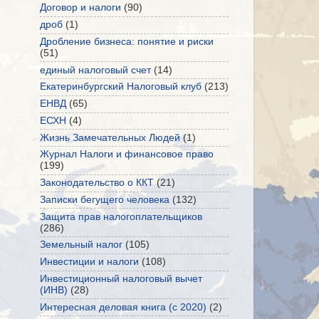
Договор и налоги
(90)
дроб
(1)
Дробление бизнеса: понятие и риски
(51)
единый налоговый счет
(14)
Екатеринбургский Налоговый клуб
(213)
ЕНВД
(65)
ЕСХН
(4)
Жизнь Замечательных Людей
(1)
Журнал Налоги и финансовое право
(199)
Законодательство о ККТ
(21)
Записки бегущего человека
(132)
Защита прав налогоплательщиков
(286)
Земельный налог
(105)
Инвестиции и налоги
(108)
Инвестиционный налоговый вычет
(ИНВ)
(28)
Интересная деловая книга (с 2020)
(2)