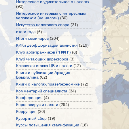
Интересное и удивительное о налогах
(92)
Интересное интервью с интересным
человеком (не налоги)
(30)
Искусство налогового спора
(21)
итоги года
(6)
Итоги семинаров
(204)
КИКи деофшоризация амнистия
(219)
Клуб арбитражников ("НФП")
(8)
Клуб читающих директоров
(3)
Ключевая ставка ЦБ и налоги
(12)
Книги и публикации Аркадия
Брызгалина
(62)
Книги о налогах/праве/экономике
(72)
Комментарий специалиста
(34)
Конференция
(4)
Коронавирус и налоги
(294)
Коррупция
(20)
Курортный сбор
(19)
Курсы повышения квалификации
(18)