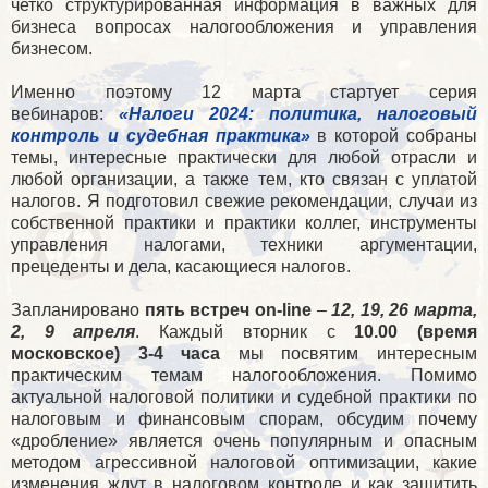
четко структурированная информация в важных для
бизнеса вопросах налогообложения и управления
бизнесом.
Именно поэтому 12 марта стартует серия
вебинаров:
«Налоги 2024: политика, налоговый
контроль и судебная практика»
в которой собраны
темы, интересные практически для любой отрасли и
любой организации, а также тем, кто связан с уплатой
налогов. Я подготовил свежие рекомендации, случаи из
собственной практики и практики коллег, инструменты
управления налогами, техники аргументации,
прецеденты и дела, касающиеся налогов.
Запланировано
пять встреч on-line
–
12, 19, 26 марта,
2, 9 апреля
. Каждый вторник с
10.00 (время
московское) 3-4 часа
мы посвятим интересным
практическим темам налогообложения. Помимо
актуальной налоговой политики и судебной практики по
налоговым и финансовым спорам, обсудим почему
«дробление» является очень популярным и опасным
методом агрессивной налоговой оптимизации, какие
изменения ждут в налоговом контроле и как защитить