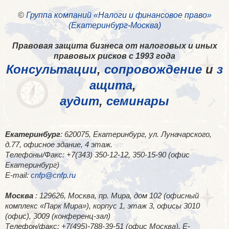
©
Группа компаний «Налоги и финансовое право»
(Екатеринбург-Москва)
Правовая защита бизнеса от налоговых и иных
правовых рисков с 1993 года
Консультации
,
сопровождение
и
з
ащита
,
аудит
,
семинары
Екатеринбург
: 620075, Екатеринбург, ул. Луначарского,
д.77, офисное здание, 4 этаж.
Телефоны/Факс: +7(343) 350-12-12, 350-15-90 (офис
Екатеринбург)
E-mail:
cnfp@cnfp.ru
Москва
: 129626, Москва, пр. Мира, дом 102 (офисный
комплекс «Парк Мира»), корпус 1, этаж 3, офисы 3010
(офис), 3009 (конференц-зал)
Телефон/факс: +7(495)-788-39-51 (офис Москва). E-