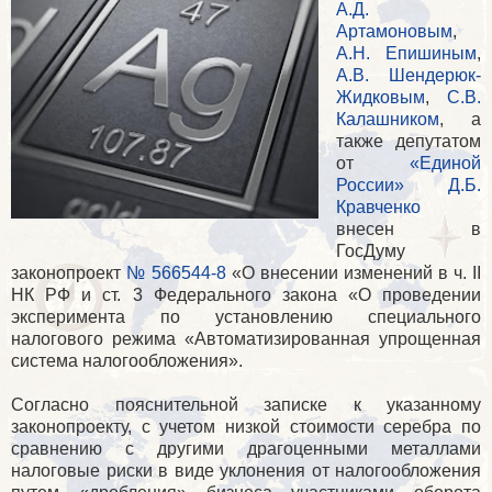
А.Д.
Артамоновым
,
А.Н. Епишиным
,
А.В. Шендерюк-
Жидковым
,
С.В.
Калашником
, а
также депутатом
от
«Единой
России»
Д.Б.
Кравченко
внесен в
ГосДуму
законопроект
№ 566544-8
«О внесении изменений в ч. II
НК РФ и ст. 3 Федерального закона «О проведении
эксперимента по установлению специального
налогового режима «Автоматизированная упрощенная
система налогообложения».
Согласно пояснительной записке к указанному
законопроекту, с учетом низкой стоимости серебра по
сравнению с другими драгоценными металлами
налоговые риски в виде уклонения от налогообложения