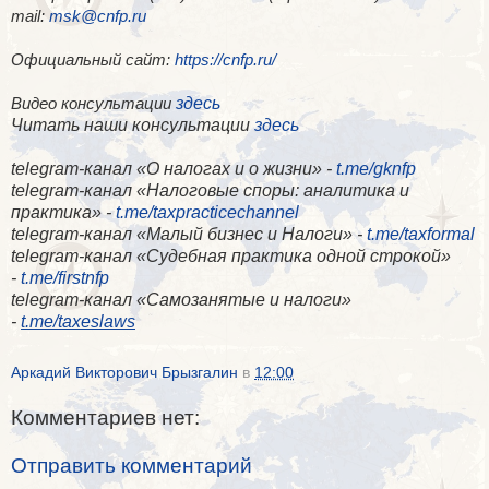
mail:
msk@cnfp.ru
Официальный сайт:
https://cnfp.ru/
здесь
Видео консультации
Читать наши консультации
здесь
telegram-канал «О налогах и о жизни» -
t.me/gknfp
telegram-канал «Налоговые споры: аналитика и
практика» -
t.me/taxpracticechannel
telegram-канал «Малый бизнес и Налоги» -
t.me/taxformal
telegram-канал «​Судебная практика одной строкой»
-
t.me/firstnfp
telegram-канал «​Самозанятые и налоги»
-
t.me/taxeslaws
Аркадий Викторович Брызгалин
в
12:00
Комментариев нет:
Отправить комментарий