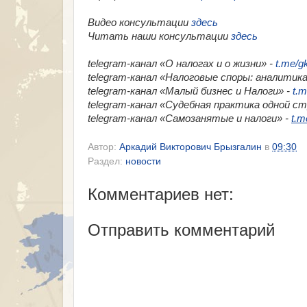
Видео консультации
здесь
Читать наши консультации
здесь
telegram-канал «О налогах и о жизни» -
t.me/g
telegram-канал «Налоговые споры: аналитика
telegram-канал «Малый бизнес и Налоги» -
t.m
telegram-канал «​Судебная практика одной с
telegram-канал «​Самозанятые и налоги» -
t.m
Автор:
Аркадий Викторович Брызгалин
в
09:30
Раздел:
новости
Комментариев нет:
Отправить комментарий