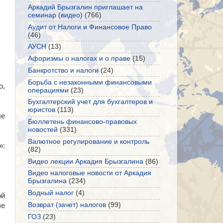
Аркадий Брызгалин приглашает на
семинар (видео)
(766)
Аудит от Налоги и Финансовое Право
(46)
АУСН
(13)
Афоризмы о налогах и о праве
(15)
Банкротство и налоги
(24)
Борьба с незаконными финансовыми
о,
операциями
(23)
Бухгалтерский учет для бухгалтеров и
юристов
(113)
ые
Бюллетень финансово-правовых
новостей
(331)
Валютное регулирование и контроль
»:
(82)
Видео лекции Аркадия Брызгалина
(86)
Видео налоговые новости от Аркадия
Брызгалина
(234)
Водный налог
(4)
ой
Возврат (зачет) налогов
(99)
ые
ГОЗ
(23)