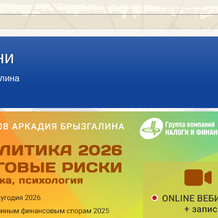
ни
алина