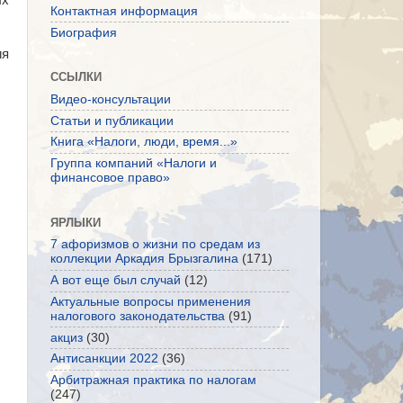
ых
Контактная информация
Биография
ия
ССЫЛКИ
Видео-консультации
Статьи и публикации
Книга «Налоги, люди, время...»
Группа компаний «Налоги и
финансовое право»
ЯРЛЫКИ
7 афоризмов о жизни по средам из
коллекции Аркадия Брызгалина
(171)
А вот еще был случай
(12)
Актуальные вопросы применения
налогового законодательства
(91)
акциз
(30)
Антисанкции 2022
(36)
Арбитражная практика по налогам
(247)