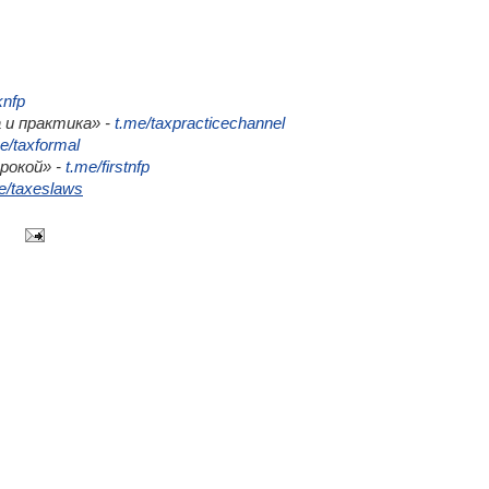
knfp
 и практика» -
t.me/taxpracticechannel
e/taxformal
трокой» -
t.me/firstnfp
e/taxeslaws