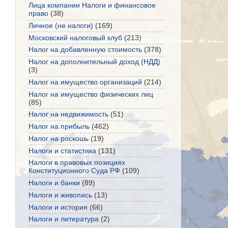
Лица компании Налоги и финансовое
право
(38)
Личное (не налоги)
(169)
Московский налоговый клуб
(213)
Налог на добавленную стоимость
(378)
Налог на дополнительный доход (НДД)
(3)
Налог на имущество организаций
(214)
Налог на имущество физических лиц
(85)
Налог на недвижимость
(51)
Налог на прибыль
(462)
Налог на роскошь
(19)
Налоги и статистика
(131)
Налоги в правовых позициях
Конституционного Суда РФ
(109)
Налоги и банки
(89)
Налоги и живопись
(13)
Налоги и история
(66)
Налоги и литература
(2)