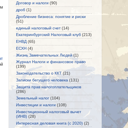
Договор и налоги
(90)
ям
дроб
(1)
Дробление бизнеса: понятие и риски
(51)
единый налоговый счет
(14)
Екатеринбургский Налоговый клуб
(213)
ЕНВД
(65)
ЕСХН
(4)
Жизнь Замечательных Людей
(1)
нт
Журнал Налоги и финансовое право
ой
(199)
Законодательство о ККТ
(21)
Записки бегущего человека
(131)
Защита прав налогоплательщиков
(286)
Земельный налог
(104)
Инвестиции и налоги
(108)
Инвестиционный налоговый вычет
(ИНВ)
(28)
Интересная деловая книга (с 2020)
(2)