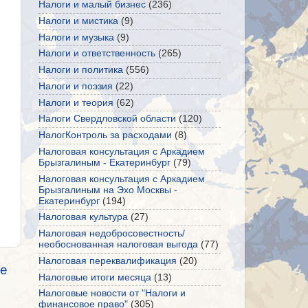
Налоги и малый бизнес
(236)
Налоги и мистика
(9)
Налоги и музыка
(9)
Налоги и ответственность
(265)
Налоги и политика
(556)
Налоги и поэзия
(22)
Налоги и теория
(62)
Налоги Свердловской области
(120)
НалогКонтроль за расходами
(8)
Налоговая консультация с Аркадием
Брызгалиным - Екатеринбург
(79)
Налоговая консультация с Аркадием
Брызгалиным на Эхо Москвы -
Екатеринбург
(194)
Налоговая культура
(27)
Налоговая недобросовестность/
необоснованная налоговая выгода
(77)
Налоговая переквалификация
(20)
е
Налоговые итоги месяца
(13)
Налоговые новости от "Налоги и
финансовое право"
(305)