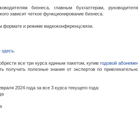
оводителям бизнеса, главным бухгалтерам, руководител
 кого зависит четкое функционирование бизнеса.
ом формате и режиме видеоконференцсвязи.
о
здесь
.
брести все три курса единым пакетом, купив
годовой абонеме
ть получить полезные знания от экспертов по привлекательн
враля 2024 года за все 3 курса текущего года:
да
а