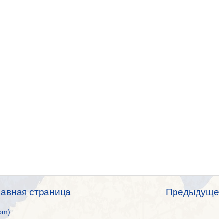
лавная страница
Предыдуще
om)