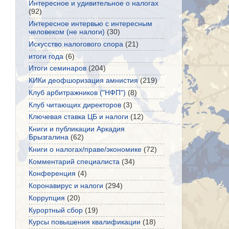
Интересное и удивительное о налогах
(92)
Интересное интервью с интересным
человеком (не налоги)
(30)
Искусство налогового спора
(21)
итоги года
(6)
Итоги семинаров
(204)
КИКи деофшоризация амнистия
(219)
Клуб арбитражников ("НФП")
(8)
Клуб читающих директоров
(3)
Ключевая ставка ЦБ и налоги
(12)
Книги и публикации Аркадия
Брызгалина
(62)
Книги о налогах/праве/экономике
(72)
Комментарий специалиста
(34)
Конференция
(4)
Коронавирус и налоги
(294)
Коррупция
(20)
Курортный сбор
(19)
Курсы повышения квалификации
(18)