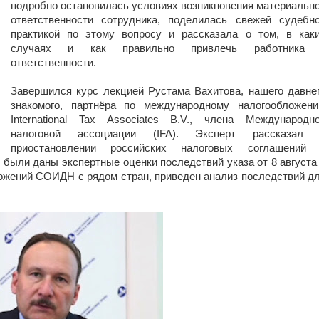
подробно остановилась условиях возникновения материальн
ответственности сотрудника, поделилась свежей судебн
практикой по этому вопросу и рассказала о том, в как
случаях и как правильно привлечь работника 
ответственности.
Завершился курс лекцией Рустама Вахитова, нашего давне
знакомого, партнёра по международному налогообложен
International Tax Associates B.V., члена Международн
налоговой ассоциации (IFA). Эксперт рассказал
приостановлении российских налоговых соглашений
 были даны экспертные оценки последствий указа от 8 августа
ожений СОИДН с рядом стран, приведен анализ последствий д