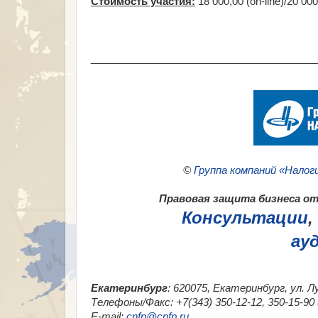
Стоимость участия:
18 000,00 (on-line)/20 00
________________________________________
©
Группа компаний «Налог
Правовая защита бизнеса от 
Консультации
,
ау
Екатеринбург
: 620075, Екатеринбург, ул. Л
Телефоны/Факс: +7(343) 350-12-12, 350-15-9
E-mail:
cnfp@cnfp.ru