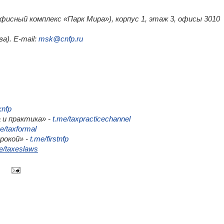
(офисный комплекс «Парк Мира»), корпус 1, этаж 3, офисы 3010
а). E-mail:
msk@cnfp.ru
knfp
 и практика» -
t.me/taxpracticechannel
e/taxformal
трокой» -
t.me/firstnfp
e/taxeslaws