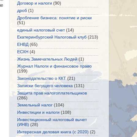
Договор и налоги
(90)
ие
дроб
(1)
Дробление бизнеса: понятие и риски
(51)
единый налоговый счет
(14)
Екатеринбургский Налоговый клуб
(213)
ЕНВД
(65)
ЕСХН
(4)
Жизнь Замечательных Людей
(1)
Журнал Налоги и финансовое право
(199)
Законодательство о ККТ
(21)
Записки бегущего человека
(131)
Защита прав налогоплательщиков
(286)
Земельный налог
(104)
Инвестиции и налоги
(108)
Инвестиционный налоговый вычет
(ИНВ)
(28)
Интересная деловая книга (с 2020)
(2)