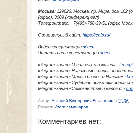
Москва
: 129626, Москва, пр. Мира, дом 102 
(офис), 3009 (конференц-зал)
Телефон/факс: +7(495)-788-39-51 (офис Москв
Официальный сайт:
https://cnfp.ru/
Видео консультации
здесь
Читать наши консультации
здесь
telegram-канал «О налогах и о жизни» -
t.me/g
telegram-канал «Налоговые споры: аналитика
telegram-канал «Малый бизнес и Налоги» -
t.m
telegram-канал «​Судебная практика одной с
telegram-канал «​Самозанятые и налоги» -
t.m
Автор:
Аркадий Викторович Брызгалин
в
12:06
Раздел:
Итоги семинаров
Комментариев нет: