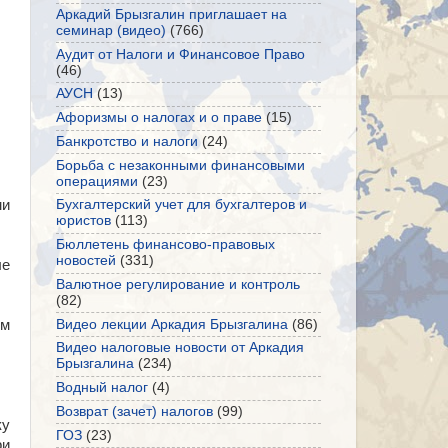
Аркадий Брызгалин приглашает на
семинар (видео)
(766)
Аудит от Налоги и Финансовое Право
(46)
АУСН
(13)
Афоризмы о налогах и о праве
(15)
Банкротство и налоги
(24)
Борьба с незаконными финансовыми
операциями
(23)
ми
Бухгалтерский учет для бухгалтеров и
юристов
(113)
Бюллетень финансово-правовых
новостей
(331)
ле
Валютное регулирование и контроль
(82)
Видео лекции Аркадия Брызгалина
(86)
зм
Видео налоговые новости от Аркадия
Брызгалина
(234)
Водный налог
(4)
Возврат (зачет) налогов
(99)
ку
ГОЗ
(23)
ри