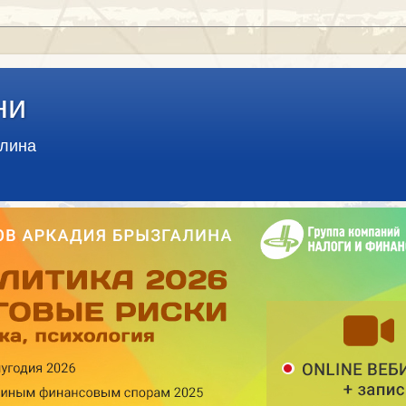
ни
алина