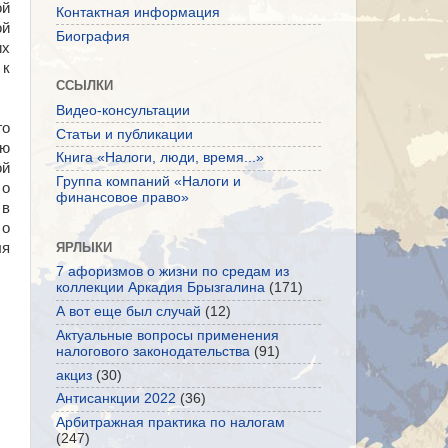
ой
Контактная информация
ой
Биография
их
к
ССЫЛКИ
Видео-консультации
го
Статьи и публикации
ию
Книга «Налоги, люди, время...»
ой
Группа компаний «Налоги и
 о
финансовое право»
 в
 о
ЯРЛЫКИ
ля
7 афоризмов о жизни по средам из
коллекции Аркадия Брызгалина
(171)
А вот еще был случай
(12)
Актуальные вопросы применения
налогового законодательства
(91)
акциз
(30)
Антисанкции 2022
(36)
Арбитражная практика по налогам
(247)