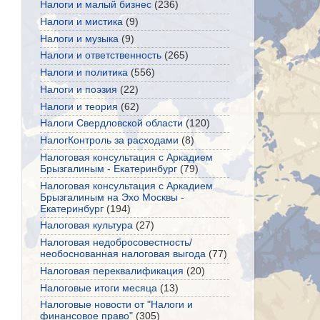
Налоги и малый бизнес
(236)
Налоги и мистика
(9)
Налоги и музыка
(9)
Налоги и ответственность
(265)
Налоги и политика
(556)
Налоги и поэзия
(22)
Налоги и теория
(62)
Налоги Свердловской области
(120)
НалогКонтроль за расходами
(8)
Налоговая консультация с Аркадием
Брызгалиным - Екатеринбург
(79)
Налоговая консультация с Аркадием
Брызгалиным на Эхо Москвы -
Екатеринбург
(194)
Налоговая культура
(27)
Налоговая недобросовестность/
необоснованная налоговая выгода
(77)
Налоговая переквалификация
(20)
Налоговые итоги месяца
(13)
Налоговые новости от "Налоги и
финансовое право"
(305)