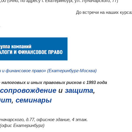
0,00 (очно, по адресу г. Екатеринбург, ул. Луначарского, 77)
До встречи на наших курса
и и финансовое право» (Екатеринбург-Москва)
налоговых и иных правовых рисков с 1993 года
сопровождение
и
защита
,
дит
,
семинары
уначарского, д.77, офисное здание, 4 этаж.
0 (офис Екатеринбург)