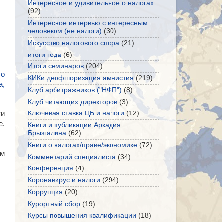
Интересное и удивительное о налогах
(92)
Интересное интервью с интересным
человеком (не налоги)
(30)
Искусство налогового спора
(21)
итоги года
(6)
Итоги семинаров
(204)
го
КИКи деофшоризация амнистия
(219)
а,
Клуб арбитражников ("НФП")
(8)
Клуб читающих директоров
(3)
Ключевая ставка ЦБ и налоги
(12)
ки
е.
Книги и публикации Аркадия
Брызгалина
(62)
Книги о налогах/праве/экономике
(72)
ям
Комментарий специалиста
(34)
Конференция
(4)
Коронавирус и налоги
(294)
Коррупция
(20)
Курортный сбор
(19)
Курсы повышения квалификации
(18)