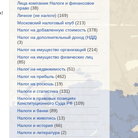
Лица компании Налоги и финансовое
право
(38)
х!
Личное (не налоги)
(169)
Московский налоговый клуб
(213)
Налог на добавленную стоимость
(378)
Налог на дополнительный доход (НДД)
(3)
Налог на имущество организаций
(214)
Налог на имущество физических лиц
(85)
Налог на недвижимость
(51)
Налог на прибыль
(462)
Налог на роскошь
(19)
Налоги и статистика
(131)
Налоги в правовых позициях
Конституционного Суда РФ
(109)
Налоги и банки
(89)
Налоги и живопись
(13)
Налоги и история
(66)
Налоги и литература
(2)