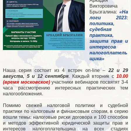
Аркадия
Викторовича
Брызгалина:
«На
логи 2023:
политика,
судебная
практика,
защита прав и
интересов
налогоплатель
щика»
Наша серия состоит из 4 встреч on-line –
22 и 29
августа, 5 и 12 сентября
. Каждый вторник с
10.00
(время московское)
участники вебинаров посвятят 3-4
часа рассмотрению интересных практических тем
налогообложения.
Помимо свежей налоговой политики и судебной
практики по налоговым и финансовым спорам, в серию
вошли темы: налоговые риски договора и 100 способов
и методов эффективной юридической защиты прав и
интересов налогоплательщика на всех стадиях