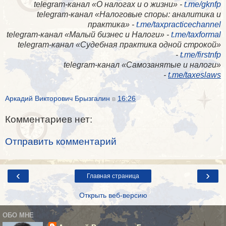
telegram-канал «О налогах и о жизни» -
t.me/gknfp
telegram-канал «Налоговые споры: аналитика и
практика» -
t.me/taxpracticechannel
telegram-канал «Малый бизнес и Налоги» -
t.me/taxformal
telegram-канал «​Судебная практика одной строкой»
-
t.me/firstnfp
telegram-канал «​Самозанятые и налоги»
-
t.me/taxeslaws
Аркадий Викторович Брызгалин
в
16:26
Комментариев нет:
Отправить комментарий
‹
›
Главная страница
Открыть веб-версию
ОБО МНЕ