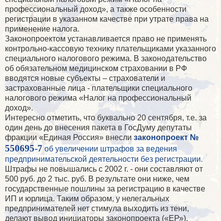
профессиональный доход», а также особенности
регистрации в указанном качестве при утрате права на
применение налога.
Законопроектом устанавливается право не применять
контрольно-кассовую технику плательщиками указанного
специального налогового режима. В законодательство
об обязательном медицинском страховании в РФ
вводятся новые субъекты – страхователи и
застрахованные лица - плательщики специального
налогового режима «Налог на профессиональный
доход».
Интересно отметить, что буквально 20 сентября, т.е. за
один день до внесения пакета в ГосДуму депутаты
фракции «Единая Россия» внесли
законопроект №
550695-7
об увеличении штрафов за ведения
предпринимательской деятельности без регистрации
.
Штрафы не повышались с 2002 г. - они составляют от
500 руб. до 2 тыс. руб. В результате они ниже, чем
государственные пошлины за регистрацию в качестве
ИП и юрлица. Таким образом, у нелегальных
предпринимателей нет стимула выходить из тени,
делают вывод инициаторы законопроекта («ЕР»).