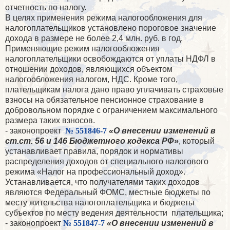
отчетность по налогу.
В целях применения режима налогообложения для
налогоплательщиков установлено пороговое значение
дохода в размере не более 2,4 млн. руб. в год.
Применяющие режим налогообложения
налогоплательщики освобождаются от уплаты НДФЛ в
отношении доходов, являющихся объектом
налогообложения налогом, НДС. Кроме того,
плательщикам налога дано право уплачивать страховые
взносы на обязательное пенсионное страхование в
добровольном порядке с ограничением максимального
размера таких взносов.
- законопроект
№ 551846-7
«О внесении изменений в
ст.ст. 56 и 146 Бюджетного кодекса РФ»
, который
устанавливает правила, порядок и нормативы
распределения доходов от специального налогового
режима «Налог на профессиональный доход».
Устанавливается, что получателями таких доходов
являются Федеральный ФОМС, местные бюджеты по
месту жительства налогоплательщика и бюджеты
субъектов по месту ведения деятельности
плательщика;
- законопроект
№ 551847-7
«О внесении изменений в