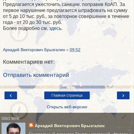
Предлагается ужесточить санкции, поправив КоАП. За
первое нарушение предлагается штрафовать на сумму
от 5 до 10 тыс. руб., за повторное совершение в течение
года - от 20 до 30 тыс. руб.
Более подробно см.
здесь
.
Аркадий Викторович Брызгалин
в
09:52
Комментариев нет:
Отправить комментарий
‹
›
Главная страница
Открыть веб-версию
ОБО МНЕ
Аркадий Викторович Брызгалин
Генеральный директор Группы компаний «Налоги и