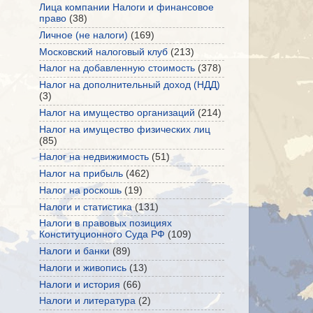
Лица компании Налоги и финансовое
право
(38)
Личное (не налоги)
(169)
Московский налоговый клуб
(213)
Налог на добавленную стоимость
(378)
Налог на дополнительный доход (НДД)
(3)
Налог на имущество организаций
(214)
Налог на имущество физических лиц
(85)
Налог на недвижимость
(51)
Налог на прибыль
(462)
Налог на роскошь
(19)
Налоги и статистика
(131)
Налоги в правовых позициях
Конституционного Суда РФ
(109)
Налоги и банки
(89)
Налоги и живопись
(13)
Налоги и история
(66)
Налоги и литература
(2)