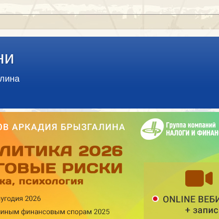
ни
алина