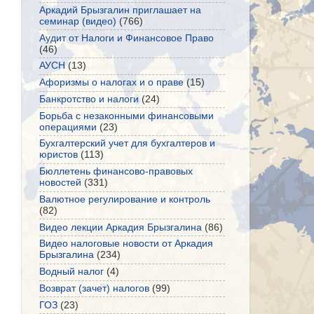
Аркадий Брызгалин приглашает на
семинар (видео)
(766)
Аудит от Налоги и Финансовое Право
(46)
АУСН
(13)
Афоризмы о налогах и о праве
(15)
Банкротство и налоги
(24)
Борьба с незаконными финансовыми
операциями
(23)
Бухгалтерский учет для бухгалтеров и
юристов
(113)
Бюллетень финансово-правовых
новостей
(331)
Валютное регулирование и контроль
(82)
Видео лекции Аркадия Брызгалина
(86)
Видео налоговые новости от Аркадия
Брызгалина
(234)
Водный налог
(4)
Возврат (зачет) налогов
(99)
ГОЗ
(23)