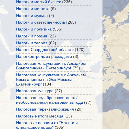
Налоги и малый бизнес
(236)
Налоги и мистика
(9)
Налоги и музыка
(9)
Налоги и ответственность
(265)
Налоги и политика
(556)
Налоги и поэзия
(22)
Налоги и теория
(62)
Налоги Свердловской области
(120)
НалогКонтроль за расходами
(8)
Налоговая консультация с Аркадием
Брызгалиным - Екатеринбург
(79)
Налоговая консультация с Аркадием
Брызгалиным на Эхо Москвы -
Екатеринбург
(194)
Налоговая культура
(27)
Налоговая недобросовестность/
необоснованная налоговая выгода
(77)
Налоговая переквалификация
(20)
Налоговые итоги месяца
(13)
Налоговые новости от "Налоги и
финансовое право"
(305)