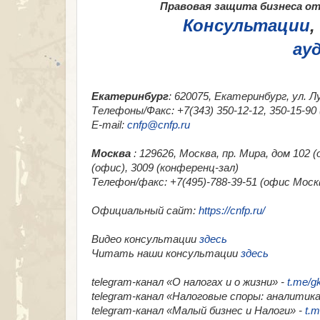
Правовая защита бизнеса от 
Консультации
,
ау
Екатеринбург
: 620075, Екатеринбург, ул. Л
Телефоны/Факс: +7(343) 350-12-12, 350-15-9
E-mail:
cnfp@cnfp.ru
Москва
: 129626, Москва, пр. Мира, дом 102
(офис), 3009 (конференц-зал)
Телефон/факс: +7(495)-788-39-51 (офис Москв
Официальный сайт:
https://cnfp.ru/
Видео консультации
здесь
Читать наши консультации
здесь
telegram-канал «О налогах и о жизни» -
t.me/g
telegram-канал «Налоговые споры: аналитика
telegram-канал «Малый бизнес и Налоги» -
t.m