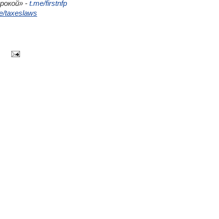
трокой» -
t.me/firstnfp
e/taxeslaws