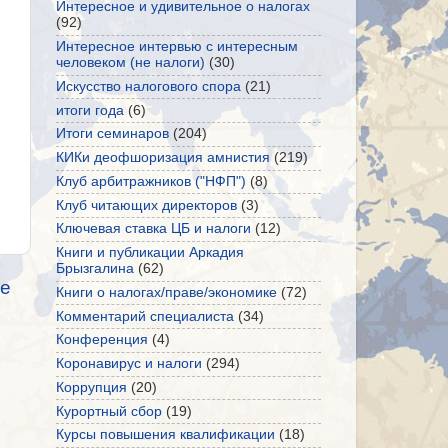
Интересное и удивительное о налогах
(92)
Интересное интервью с интересным
человеком (не налоги)
(30)
Искусство налогового спора
(21)
итоги года
(6)
Итоги семинаров
(204)
КИКи деофшоризация амнистия
(219)
Клуб арбитражников ("НФП")
(8)
Клуб читающих директоров
(3)
Ключевая ставка ЦБ и налоги
(12)
Книги и публикации Аркадия
Брызгалина
(62)
е
Книги о налогах/праве/экономике
(72)
Комментарий специалиста
(34)
Конференция
(4)
Коронавирус и налоги
(294)
Коррупция
(20)
Курортный сбор
(19)
Курсы повышения квалификации
(18)