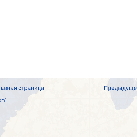
лавная страница
Предыдуще
om)