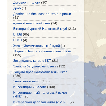
Договор и налоги
(90)
дроб
(1)
Дробление бизнеса: понятие и риски
(51)
единый налоговый счет
(14)
Екатеринбургский Налоговый клуб
(213)
ЕНВД
(65)
ЕСХН
(4)
Жизнь Замечательных Людей
(1)
Журнал Налоги и финансовое право
(199)
Законодательство о ККТ
(21)
Записки бегущего человека
(132)
Защита прав налогоплательщиков
(286)
Земельный налог
(105)
Инвестиции и налоги
(108)
Инвестиционный налоговый вычет
(ИНВ)
(28)
Интересная деловая книга (с 2020)
(2)