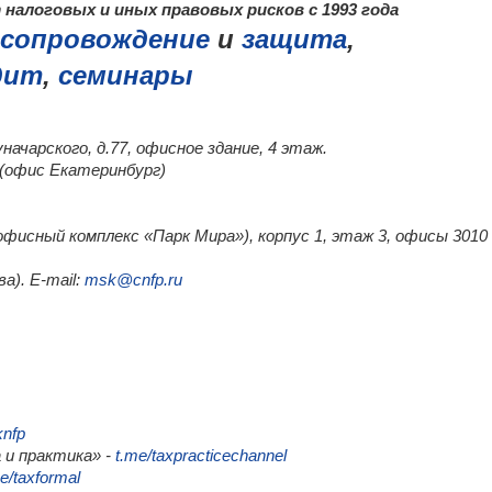
налоговых и иных правовых рисков с 1993 года
сопровождение
и
защита
,
дит
,
семинары
уначарского, д.77, офисное здание, 4 этаж.
0 (офис Екатеринбург)
 (офисный комплекс «Парк Мира»), корпус 1, этаж 3, офисы 3010
а). E-mail:
msk@cnfp.ru
knfp
 и практика» -
t.me/taxpracticechannel
e/taxformal