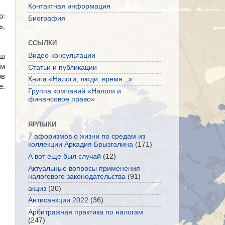
Контактная информация
ю:
Биография
ь,
ССЫЛКИ
Видео-консультации
аш
ам
Статьи и публикации
ов
Книга «Налоги, люди, время...»
е.
Группа компаний «Налоги и
финансовое право»
ЯРЛЫКИ
7 афоризмов о жизни по средам из
коллекции Аркадия Брызгалина
(171)
А вот еще был случай
(12)
Актуальные вопросы применения
налогового законодательства
(91)
акциз
(30)
Антисанкции 2022
(36)
Арбитражная практика по налогам
(247)